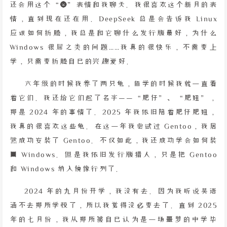
还会用这个“🌚”表情和我聊天。我很喜欢这个新月的表
情，直到现在还在用。DeepSeek 总是会告诉我 Linux
应该如何折腾，我总是和它聊什么发行版最好，为什么
Windows 很屎之类的问题……我真的很快乐，不需要上
学，只需要折腾自己的兴趣爱好。
六年级的时候我养了两只龟，休学的时候我就一直看
着它们。我还给它们起了名字——“肥仔”、“肥妞”，
那是 2024 年的事情了。2025 年我依旧陪着肥仔肥妞，
我真的很喜欢这些龟。在这一年我尝试过 Gentoo，我居
然成功安装了 Gentoo。不仅如此，我还成功学会如何装
回 Windows。但是我依旧发行版猎人，只是把 Gentoo
和 Windows 纳入镜像行列了。
2024 年的九月份开学，我没有去。因为我听说吴语
涵不去那所学校了，所以我觉得没必要去了。直到 2025
年的七月份，我从那所被自己认为是一场噩梦的中学毕