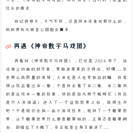
社会的需求。
我记得那天，天气不好，还是周末或者放假什么的，
妈妈带我从南香公园跑步回来。
再遇《神奇数字马戏团》
再看到《神奇数字马戏团》，已经是 2024 年了。话
说独立动画的创作者，更新速度真的没得说，好慢……毕
竟那么高质量的视频，人家也是人也要休息的嘛。我觉
得这玩意看过第一集，于是我去看了第二集。第二集讲
的是连续第一集的故事，讲的是自从那个帕姆尼（我总
是代入吴语涵）进入了一个虚拟世界之后，他得生存
吧？于是他们去做一些小游戏任务，就到了一个糖果世
界，这个糖果世界什么都是糖果做的，主角还是糖果鳄
鱼。剧情忘了大概了，反正就是主角又崩溃了……