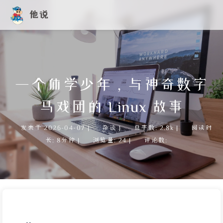
他说
一个休学少年，与神奇数字
马戏团的 Linux 故事
发表于
2026-04-07
|
杂谈
|
总字数:
2.8k
|
阅读时
长:
8分钟
|
浏览量:
24
|
评论数: