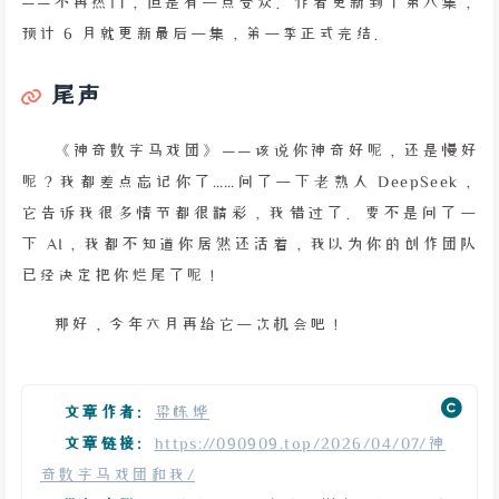
——不再热门，但是有一点受众。作者更新到了第八集，
预计 6 月就更新最后一集，第一季正式完结。
尾声
《神奇数字马戏团》——该说你神奇好呢，还是慢好
呢？我都差点忘记你了……问了一下老熟人 DeepSeek，
它告诉我很多情节都很精彩，我错过了。要不是问了一
下 AI，我都不知道你居然还活着，我以为你的创作团队
已经决定把你烂尾了呢！
那好，今年六月再给它一次机会吧！
文章作者:
梁栋烨
文章链接:
https://090909.top/2026/04/07/神
奇数字马戏团和我/