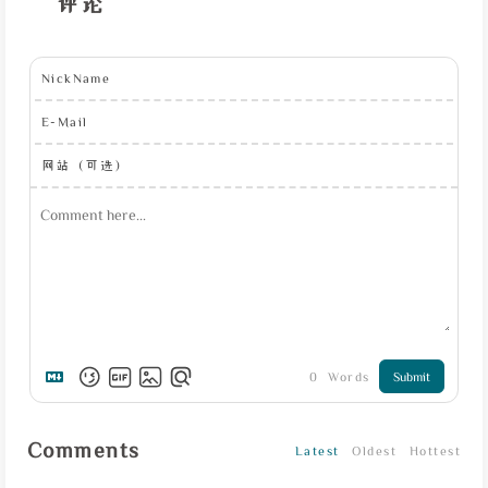
评论
NickName
E-Mail
网站（可选）
0
Words
Submit
Comments
Latest
Oldest
Hottest