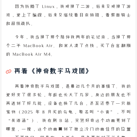
因为折腾了 Linux，我戒掉了二游，后来又戒掉了游
戏，爱上了编程，后来又继续看日本特摄，看假面骑士
和超级战队。
今年，我当掉了那个陪伴我两年的笔记本，当掉了那
个二手 MacBook Air。和家人凑了点钱，买了台官翻版
的 MacBook Air M4。
再看《神奇数字马戏团》
再看神奇数字马戏团，是最近几个月的事情了。我的
爱好变了很多轮，年龄也长大了几岁，身边的朋友也不
再遇到了好几批，设备也换了几台，甚至还养了一只新
宠物（2025 年 8 月买的乌龟，取名叫“小青”，不叫
“吴语涵”）。我在刷 B 站，突然好奇这个动画更到了
哪里，一搜，这个动画回到了独立冷门动画佳作的位置