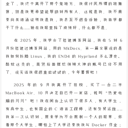
业了，我终于离开了那个鬼地方。我很讨厌所谓的班集
体，但是我更希望能帮助到所有人。这就是我。我不需
要向吴语涵证明我是我，我甚至不想告诉她，我休学都
干了什么……她在我眼里除了成绩好，什么都不是。
在 2025 年，我学会了搭建博客网站，我在 5 到 6
月份搭建过博客网站，用的 MkDocs。第一篇文章说的是
我如何折腾 Linux，我的 END4 的 Hyprland 多么漂亮、
酷炫这类的，虽然后面摆烂领域大神的账号已经不用
了。说实话我很想重启试试的，今年暑假吧！
2025 年的 9 月我离开了技校，买了一台二手
MacBook Air。10 月决定自己开一家店，就叫“热爱电
脑的川川”吧！我在闲鱼上认识了很多人，有大学生，
有高中生，也有国企的 C 语言工程师，还有外贸运维……
我第一次认识到，原来学历不会限制一个人的眼界，你
看那个大学生，哪怕上了大学还要找我写 Docker 作业；