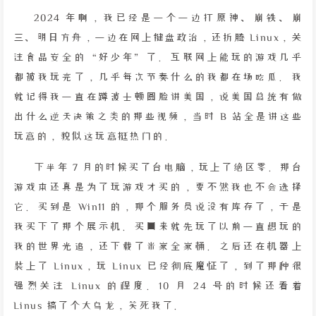
2024 年啊，我已经是一个一边打原神、崩铁、崩
三、明日方舟，一边在网上键盘政治，还折腾 Linux，关
注食品安全的“好少年”了。互联网上能玩的游戏几乎
都被我玩完了，几乎每次节奏什么的我都在场吃瓜。我
就记得我一直在蹲波士顿圆脸讲美国，说美国总统有做
出什么逆天决策之类的那些视频，当时 B 站全是讲这些
玩意的，貌似这玩意挺热门的。
下半年 7 月的时候买了台电脑，玩上了绝区零。那台
游戏本还真是为了玩游戏才买的，要不然我也不会选择
它。买到是 Win11 的，那个服务员说没有库存了，于是
我买下了那个展示机。买回来就先玩了以前一直想玩的
我的世界光追，还下载了米家全家桶。之后还在机器上
装上了 Linux，玩 Linux 已经彻底魔怔了，到了那种很
强烈关注 Linux 的程度。10 月 24 号的时候还看着
Linus 搞了个大乌龙，笑死我了。