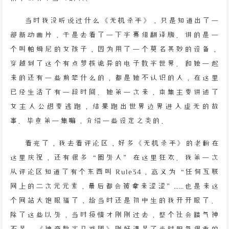
当时我没听说过什么《无机杀手》，只是知道出了一
部新动画片，于是去看了一下字幕组翻译版。讲的是一
个叫帕姆尼的女孩子，因为用了一个莫名其妙的设备，
穿越到了这个有点梦核诡异的电子数字世界。和她一起
来的还有一些前辈什么的，都是她不认识的人，在这里
已经生活了有一段时间。她第一次来，本集主要讲述了
女主人公想要逃跑，结果跑出世界边界进入虚无的故
事。毕竟第一集嘛，介绍一些设定之类的。
看完了，我去看评论区，好多《无机杀手》的老粉在
这里庆祝，还有很多“圈外人”在这里狂欢。我第一次
从评论区知道了有个东西叫 Rule34，意义为“任何互联
网上的二次元元素，最后都会被拿来涩涩”……也是来这
个网站大饱眼福了，给当时还是初中生的我开开眼了。
除了这些以外，当时疫情才刚刚过去，整个社会精气神
不足，《神奇数字马戏团》刚好满足了当时阴气很重的