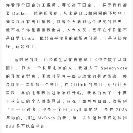
你看那个国企的工程师，哪怕进了国企，一样要找我部
署 Docker……限制眼界的，从来是自己和周围的环境啊！
如果我没有离开技校，我就不会看到这个现实的世界，
他不在乎你是否技校出身，大专文凭，更不在乎你是不
是自学 Linux。他只在乎你真的能解决问题，于是我给你
钱，这就够了。
这时候的我，已经被生活忙得忘记了《神奇数字马戏
团》。作为一个长期宅家的人，我进入了 SpeedyNote
的开发者群聊，闲暇时间写一些自动化的构建线路。那
是我第一次参加一个项目，在 GitHub 的项目，进行社会
实践，真的比学校的过家家还开心。我真的有了一个属
于我自己的个人博客网站，我在上面写写画画，收货到
了第一批读者，那是一个用 Jekyll 做的站，是在 2025
年做的。用过 MkDocs 的我，第一次知道原来评论区和
RSS 是可以自带的。