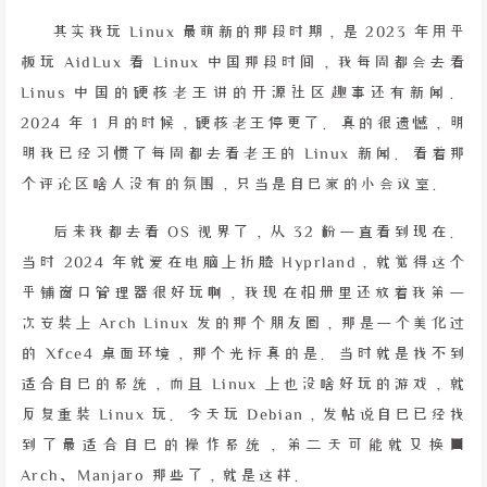
其实我玩 Linux 最萌新的那段时期，是 2023 年用平
板玩 AidLux 看 Linux 中国那段时间，我每周都会去看
Linus 中国的硬核老王讲的开源社区趣事还有新闻。
2024 年 1 月的时候，硬核老王停更了。真的很遗憾，明
明我已经习惯了每周都去看老王的 Linux 新闻。看着那
个评论区啥人没有的氛围，只当是自己家的小会议室。
后来我都去看 OS 视界了，从 32 粉一直看到现在。
当时 2024 年就爱在电脑上折腾 Hyprland，就觉得这个
平铺窗口管理器很好玩啊，我现在相册里还放着我第一
次安装上 Arch Linux 发的那个朋友圈，那是一个美化过
的 Xfce4 桌面环境，那个光标真的是。当时就是找不到
适合自己的系统，而且 Linux 上也没啥好玩的游戏，就
反复重装 Linux 玩。今天玩 Debian，发帖说自己已经找
到了最适合自己的操作系统，第二天可能就又换回
Arch、Manjaro 那些了，就是这样。