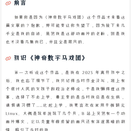
前言
如果你是因为《神奇数字马戏团》这个作品才来看这
篇文章的？抱歉，那可能要让你失望了，因为接下来几
乎全是我的自述。虽然我是这部动画片的老粉，但是我
也才没看几集而已，并且全是跟风的。
初识《神奇数字马戏团》
第一次听说这个作品，是我在 2023 年离开初中之
后。我也忘了细节了，我只记得当时作业没写，班上有
个很讨人厌的女孩子和政治老师说，于是我懒得理这件
事，选择了不去上学。最主要的是当时我总是在生病，
请假请习惯了……比起上学，我更喜欢在家用平板研究
Linux。大概是玩系统玩了几个月，B 站上突然有一个动
画片爆火，它以类童年橡皮管的画风还有深邃黑暗的剧
情，吸引了当时的我。