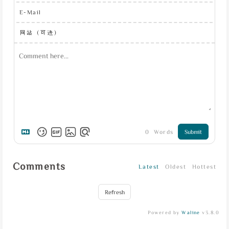
E-Mail
网站（可选）
0
Words
Submit
Comments
Latest
Oldest
Hottest
Refresh
Powered by
Waline
v3.8.0