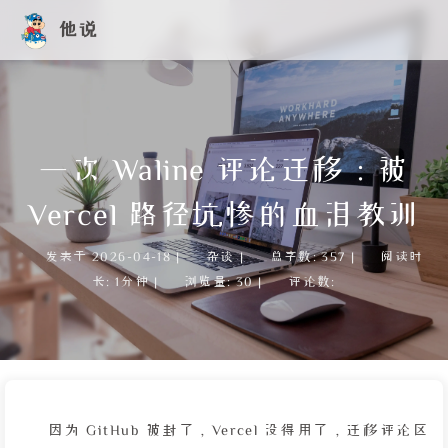
他说
一次 Waline 评论迁移：被
Vercel 路径坑惨的血泪教训
发表于
2026-04-18
|
杂谈
|
总字数:
357
|
阅读时
长:
1分钟
|
浏览量:
30
|
评论数:
因为 GitHub 被封了，Vercel 没得用了，迁移评论区