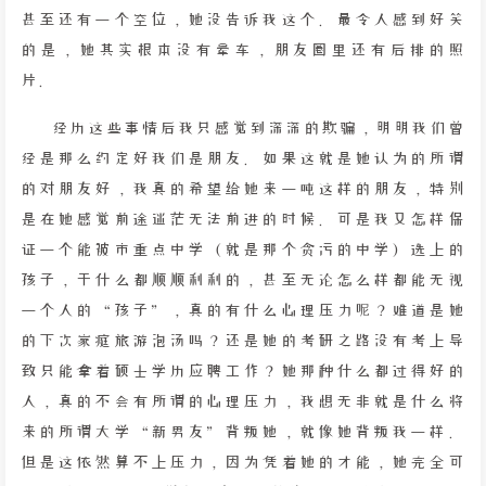
甚至还有一个空位，她没告诉我这个。最令人感到好笑
的是，她其实根本没有晕车，朋友圈里还有后排的照
片。
经历这些事情后我只感觉到深深的欺骗，明明我们曾
经是那么约定好我们是朋友。如果这就是她认为的所谓
的对朋友好，我真的希望给她来一吨这样的朋友，特别
是在她感觉前途迷茫无法前进的时候。可是我又怎样保
证一个能被市重点中学（就是那个贪污的中学）选上的
孩子，干什么都顺顺利利的，甚至无论怎么样都能无视
一个人的“孩子”，真的有什么心理压力呢？难道是她
的下次家庭旅游泡汤吗？还是她的考研之路没有考上导
致只能拿着硕士学历应聘工作？她那种什么都过得好的
人，真的不会有所谓的心理压力，我想无非就是什么将
来的所谓大学“新男友”背叛她，就像她背叛我一样。
但是这依然算不上压力，因为凭着她的才能，她完全可