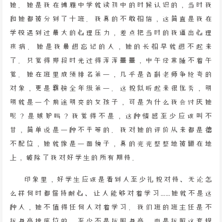
她。她是我在博雅中学就读初中的时候认识的，当时我
和她都被分到了十班。我真的不敢相信，这简直是我在
学校遇到过最大的心理压力，差点把当时的我逼出心理
疾病。她是我最想忘记的人，她的长相早就想不起来
了。只觉得那段时光过得浑浑噩噩，中午经常睡不着午
觉。她在班里成绩排名第一，几乎是各科老师争抢夸的
对象，更是霸榜全年级第一。这貌似听起来很优秀，明
明就是一个前途明亮的女孩子，可是为什么我会讨厌她
呢？是嫉妒吗？我觉得不是，这种情感至少应该叫不
甘，简单说是一种不平等的。我对她的评价从来都是德
不配位，她就像是一面镜子，真的完完整整地被砸在地
上，破除了我对好学生的所有期待。
印象里，好学生应该是看到人至少礼貌对待、无论怎
么样何时都保持耐心、让人能够对着学习……她就不是这
种人，她不值得任何人对着学习。我们班的班主任是不
按身高排座位的，至少不是按照身高，而是按照这套规