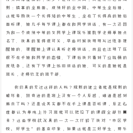
则：搞事的坐前面、成绩好的坐中间、中等生坐后排。
这就导致我一个长得矮的中等生，坐在了长得高的她后
面听课。她几乎每节课上都在和同学讲话，有一次还因
为和一个成绩中等的女同学上课玩乐被数学老师单独点
名了。我真的觉得很可笑，早些时候我明明写过纸条提
醒她的。提醒她上课认真听老师讲话，而且也注明了压
根不在乎她和同学的恋情。下课后我只看到了垃圾桶的
废纸条，还有下节课上依旧讲话的她。可笑的是她就是
班长，老师钦定的班干部。
你们真的见过这样的人吗？规则的建立者就是规则的
破坏者。但奇迹的是班上没有一个人反感，难道是感到
麻木了吗？还是说其实都不在乎上课是否听课，反正心
理都认为单纯上补习班就可以把拉下的课程全部补回
来？这些学校状况真的一次一次打碎了我对“市区学
校、好学生”的基本印象，如果这就是三好学生，那乐