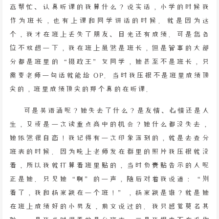
意帮忙、认真听课的我算什么？说实话，小学的时候我
作为班长，也有上课和同学讲话的时候。就是因为这
个，我才在班上丢失了朋友、目光还有成绩。可是您各
位不放想一下，我在班上虽然是班长，但是管事的大部
分都是班里的“摄政王”女同学，她甚至不是班长，只
需要老师一句话就能给 OP。当时我压根不是班里成绩顶
尖的，班里成绩顶尖的那个真的在听课。
可是吴语涵呢？她失去了什么？是友情、心情还是人
生，又或是一次读重点高中的机会？她什么都没失去，
她依然很自恋！我记得有一次印象深刻的，就是去查分
班表的时候。因为晚上老师发在群里的照片我压根就没
看，所以我就打算看班里贴的，当时负责贴告示的人呢
正是她。只见她“啊”的一声，随后对着我说道：“别
看了，我和杨家颖在一个班！”，杨家颖是谁？就是她
在班上成绩好的小男友，前文说过的。我只感觉莫名其