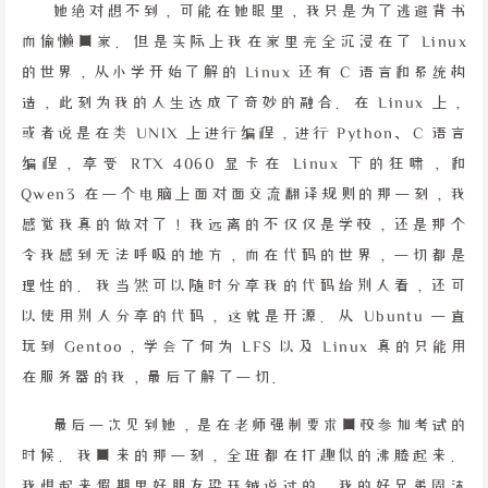
她绝对想不到，可能在她眼里，我只是为了逃避背书
而偷懒回家。但是实际上我在家里完全沉浸在了 Linux
的世界，从小学开始了解的 Linux 还有 C 语言和系统构
造，此刻为我的人生达成了奇妙的融合。在 Linux 上，
或者说是在类 UNIX 上进行编程，进行 Python、C 语言
编程，享受 RTX 4060 显卡在 Linux 下的狂啸，和
Qwen3 在一个电脑上面对面交流翻译规则的那一刻，我
感觉我真的做对了！我远离的不仅仅是学校，还是那个
令我感到无法呼吸的地方，而在代码的世界，一切都是
理性的。我当然可以随时分享我的代码给别人看，还可
以使用别人分享的代码，这就是开源。从 Ubuntu 一直
玩到 Gentoo，学会了何为 LFS 以及 Linux 真的只能用
在服务器的我，最后了解了一切。
最后一次见到她，是在老师强制要求回校参加考试的
时候。我回来的那一刻，全班都在打趣似的沸腾起来。
我想起来假期里好朋友梁珏铖说过的，我的好兄弟周沫