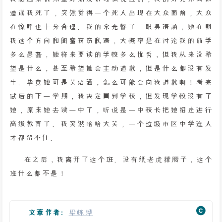
造谣我死了，突然觉得一个死人出现在大众面前，大众
在惊呼也十分合理。我的余光瞥了一眼吴语涵，她在朝
我这个方向和闺蜜窃窃私语，大概率是在讨论我的休学
多么愚蠢，她将来要读的学校多么优秀，但我从来没希
望是什么，甚至希望她会主动道歉，但是什么都没有发
生。毕竟她可是吴语涵，怎么可能会向我道歉啊！考完
试后的下一学期，我决定回到学校，但发现学校没有了
她，原来她去读一中了，听说是一中校长把她招走进行
高级教育了。我突然哈哈大笑，一个垃圾市区中学连人
才都留不住。
在之后，我离开了这个班。没有纸老虎撑腰子，这个
班什么都不是！
文章作者:
梁栋烨