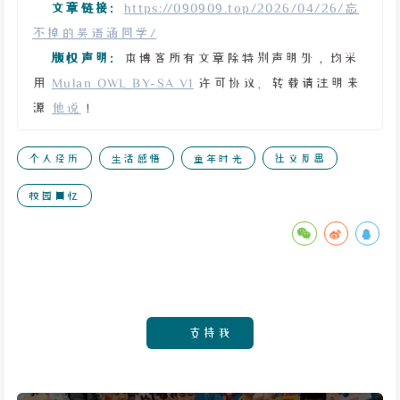
文章链接:
https://090909.top/2026/04/26/忘
不掉的吴语涵同学/
版权声明:
本博客所有文章除特别声明外，均采
用
Mulan OWL BY-SA V1
许可协议。转载请注明来
源
他说
！
个人经历
生活感悟
童年时光
社交反思
校园回忆
支持我