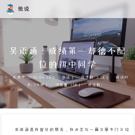
他说
吴语涵：成绩第一却德不配
位的初中同学
发表于
2026-04-26
|
杂谈
|
总字数:
2.5k
|
阅读时
长:
7分钟
|
浏览量:
138
|
评论数:
吴语涵是我曾经的朋友，我决定写一篇文章专门介绍