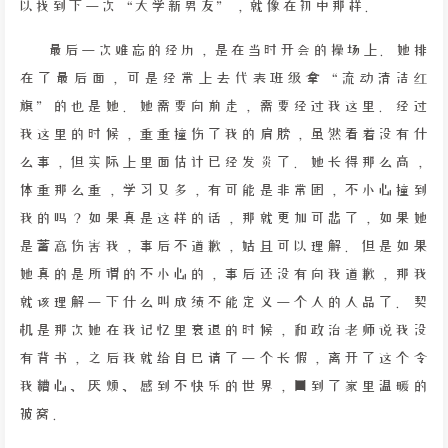
以找到下一次“大学新男友”，就像在初中那样。
最后一次难忘的经历，是在当时开会的操场上。她排
在了最后面，可是经常上去代表班级拿“流动清洁红
旗”的也是她。她需要向前走，需要经过我这里。经过
我这里的时候，重重撞伤了我的肩膀，虽然看着没有什
么事，但实际上里面估计已经发炎了。她长得那么高，
体重那么重，学习又多，有可能是非常困，不小心撞到
我的吗？如果真是这样的话，那就更加可悲了，如果她
是蓄意伤害我，事后不道歉，姑且可以理解。但是如果
她真的是所谓的不小心的，事后还没有向我道歉，那我
就该理解一下什么叫成绩不能定义一个人的人品了。契
机是那次她在我记忆里衰退的时候，和政治老师说我没
有背书，之后我就给自己请了一个长假，离开了这个令
我糟心、厌烦、感到不快乐的世界，回到了家里温暖的
被窝。