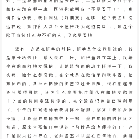
妙，一是我当时想看的是分班表，二是我根本不在乎你
和杨家颖在哪一班。既然你能叫我“不要看了！”，那
请你告诉我，我和周沫（好朋友）在哪一班？我当时没
这样说，她那种人甚至不值得我为此浪费口舌，她是个
除了成绩什么都不好的人，没必要看她。
还有一次是在研学的时候，研学是什么我讲过的，就
是家长给钱让一帮人聚在一块。记得当时在车上，我给
坐在前面的她发微信，让她跟前面的班主任说一下，我
头疼。她什么都没做，完全就是在微信里和我斗舌，扯
东扯西的，甚至还把她的闺蜜拉过来顶阵。现在想起来
我只觉得可惜，我为什么非要把时间花在和她发微信
上？她的傻闺蜜还傻傻的，完全没意识到自己被利用
了。中午的时候老师看我身体不舒服，察觉了我的身体
不适，让我坐在前排前往下一站。坐在前排的时候我才
知道，原来李嘉怡口中说的“前排是给老师坐的！”这
件是根本就不存在，老师当然可以坐在任何地方。前排