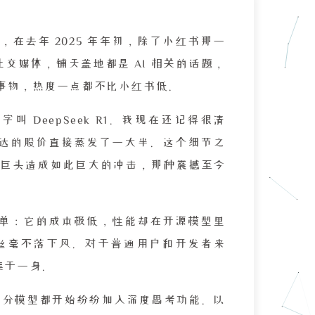
在去年 2025 年年初，除了小红书那一
社交媒体，铺天盖地都是 AI 相关的话题，
事物，热度一点都不比小红书低。
 DeepSeek R1。我现在还记得很清
伟达的股价直接蒸发了一大半。这个细节之
巨头造成如此巨大的冲击，那种震撼至今
很简单：它的成本极低，性能却在开源模型里
丝毫不落下风。对于普通用户和开发者来
集于一身。
上大部分模型都开始纷纷加入深度思考功能。以