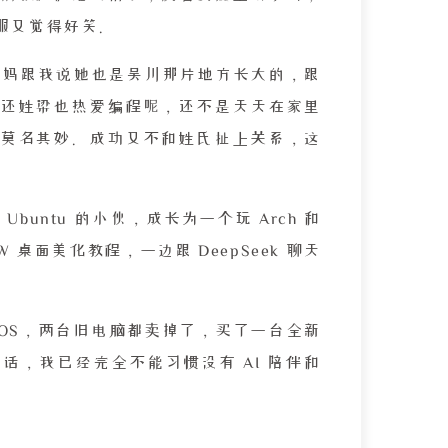
服又觉得好笑。
，我妈跟我说她也是吴川那片地方长大的，跟
还姓梁也热爱编程呢，还不是天天在家里
莫名其妙。成功又不和姓氏扯上关系，这
buntu 的小伙，成长为一个玩 Arch 和
 桌面美化教程，一边跟 DeepSeek 聊天
acOS，两台旧电脑都卖掉了，买了一台全新
为说实话，我已经完全不能习惯没有 AI 陪伴和