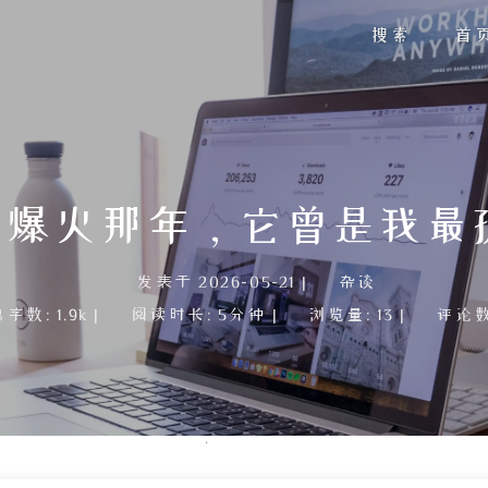
搜索
首
k R1 爆火那年，它曾是
发表于
2026-05-21
|
杂谈
总字数:
1.9k
|
阅读时长:
5分钟
|
浏览量:
13
|
评论数