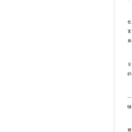
也
前
一