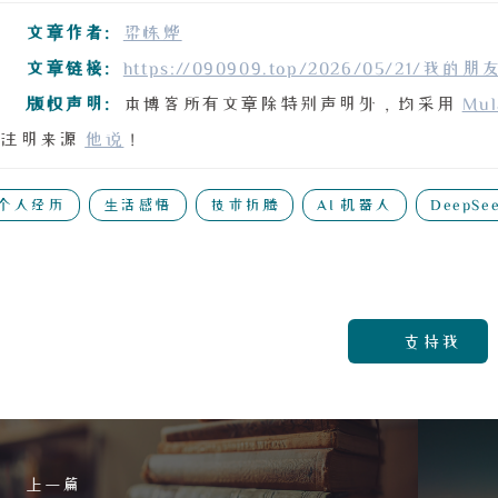
文章作者:
梁栋烨
文章链接:
https://090909.top/2026/05/21/我的朋
版权声明:
本博客所有文章除特别声明外，均采用
Mul
注明来源
他说
！
个人经历
生活感悟
技术折腾
AI 机器人
DeepSe
支持我
上一篇