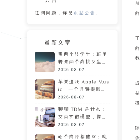
前
任何问题，详见
本站公告
。
最新文章
的
那两个转学生：班里
转来两个高挑女生，
拷贝 MP3 居然是喜
2026-08-07
欢我
苹果送我 Apple Mus
成
ic：一个月特摄歌曲
搜索体验，让我果断
2026-08-07
弃用
聊聊 TDM 是什么：
文本扩散模型，像生
成图片一样生成文章
2026-08-07
吃个肉片都被骂：晚