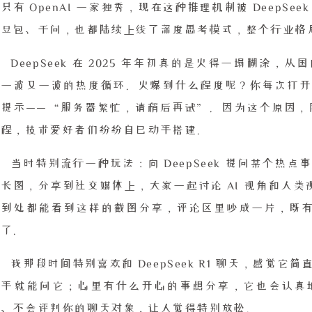
只有 OpenAI 一家独秀，现在这种推理机制被 DeepS
的豆包、千问，也都陆续上线了深度思考模式，整个行业格
DeepSeek 在 2025 年年初真的是火得一塌糊涂
了一波又一波的热度循环。火爆到什么程度呢？你每次打开
提示——“服务器繁忙，请稍后再试”。因为这个原因，网上
教程，技术爱好者们纷纷自己动手搭建。
当时特别流行一种玩法：向 DeepSeek 提问某个
长图，分享到社交媒体上，大家一起讨论 AI 视角和人
站到处都能看到这样的截图分享，评论区里吵成一片，既有认
极了。
我那段时间特别喜欢和 DeepSeek R1 聊天，感觉
随手就能问它；心里有什么开心的事想分享，它也会认真
你、不会评判你的聊天对象，让人觉得特别放松。