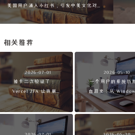
美国用户涌入小红书，引发中美文化对
账热潮
相关推荐
2026-07-01
2026-05-10
被卡二次验证了：
一个用户的系统折
Vercel 2FA 让我崩
血泪史：从 Window
溃，DeepSeek 尝试找
到 Linux 又回
回账号
Windows
2026-07-01
2026-05-20