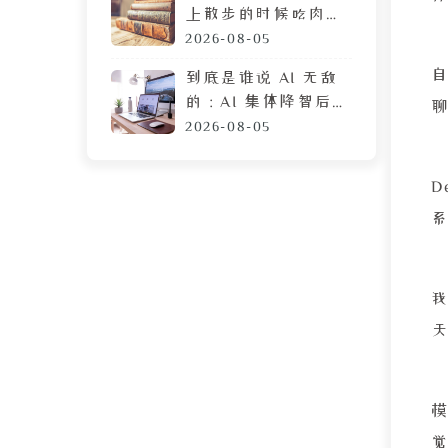
上散步的时候吃肉
脯，遭陌生人鄙视的
2026-08-05
目光
到底是谁说 AI 无敌
的：AI 集体降智后，
DeepSeek 让我彻底
2026-08-05
摆烂
D
系
模
觉