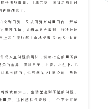
eek 搞得明明白白、开源共享。像我之前用过
局彻底改变了。
，从国内火到国外，又从国外反哺回国内，形成
它想聊几句，大概率只会看到一行冷冰冰
甚至流行起了本地部署 DeepSeek 的
热点事件或人生问题的看法，然后把它的回答截
类视角的差异。那段日子，抖音、小红书、B
真分析的，也有调侃 AI 胡说的，热闹
它简直就像我的知己。生活里遇到不懂的问题，
地回应。这种感觉很奇妙，一个不会打断