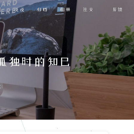
页
说说
归档
相册
社交
反馈
我最孤独时的知己
: