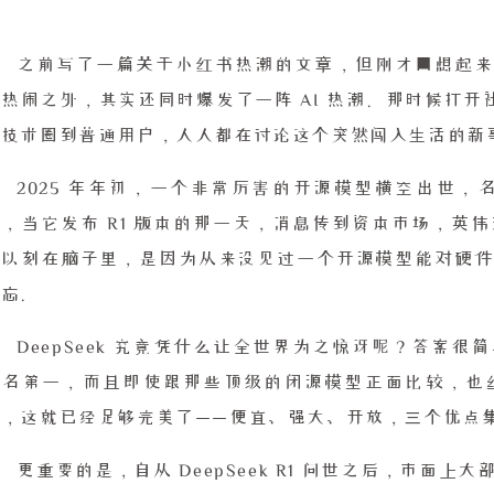
之前写了一篇关于小红书热潮的文章，但刚才回想起来，
热闹之外，其实还同时爆发了一阵 AI 热潮。那时候打开
从技术圈到普通用户，人人都在讨论这个突然闯入生活的新
2025 年年初，一个非常厉害的开源模型横空出世，名字叫
楚，当它发布 R1 版本的那一天，消息传到资本市场，英
所以刻在脑子里，是因为从来没见过一个开源模型能对硬件
难忘。
DeepSeek 究竟凭什么让全世界为之惊讶呢？答案
排名第一，而且即使跟那些顶级的闭源模型正面比较，也
说，这就已经足够完美了——便宜、强大、开放，三个优点
更重要的是，自从 DeepSeek R1 问世之后，市面