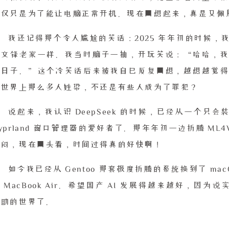
仅仅只是为了能让电脑正常开机。现在回想起来，真是又佩
我还记得那个令人尴尬的笑话：2025 年年初的时候
梁文锋老家一样。我当时脑子一抽，开玩笑说：“哈哈，我
度日子。”这个冷笑话后来被我自己反复回想，越想越觉得
个世界上那么多人姓梁，不还是有些人成为了罪犯？
说起来，我认识 DeepSeek 的时候，已经从一个只会装 U
yprland 窗口管理器的爱好者了。那年年初一边折腾 ML4W
解闷，现在回头看，时间过得真的好快啊！
如今我已经从 Gentoo 那套极度折腾的系统换到了 m
 MacBook Air。希望国产 AI 发展得越来越好，因
帮助的世界了。