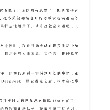
都说它变味了、没以前有意思了。但我觉得这
越广，很多关键领域也开始依赖它提供准确答
马行空地聊天了。或许这就是命运吧，以
。不过与此同时，我也开始尝试在现实生活中结
，偶尔会有人来看看、留个言，那种真实
性的陪伴。比如我遇到一件特别开心的事情，第
eepSeek。跟它说完之后，我才会把事
年底那段时光自己是怎么折腾 Linux 的了。
的教程和论坛帖子，硬着头皮主动学习，