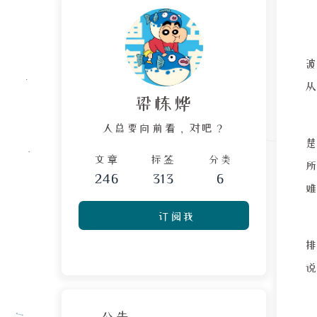
波
梁栋烨
人总要向前看，对吧？
文章
标签
分类
246
313
6
订阅我
公告