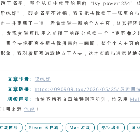
改了名字。那个从初中就开始用的“lsy_power12
“梁栋烨”。改完名字不过瘾，我又把头像换了一张更合心
也一并更新了一遍。看着焕然一新的个人主页，总觉得还缺了
店，发现竟然可以用之前攒下的积分兑换一个“克苏鲁之
换。那个头像框套在新头像外面的一瞬间，整个个人主页的
形象，我对着屏幕满意地点了点头，这才彻底心满意足地关掉
文章作者:
梁栋烨
文章链接:
https://090909.top/2026/05/25/
版权声明:
本博客所有文章除特别声明外，均采用
Mul
注明来源
他说
！
游戏体验
Steam 客户端
Mac 游戏
泰拉瑞亚
游