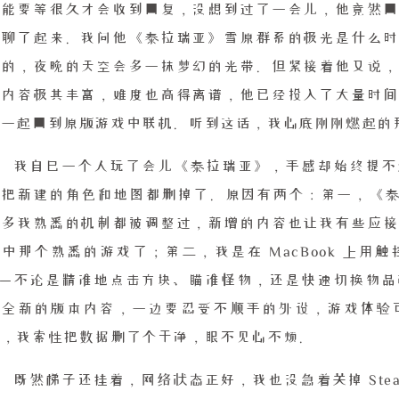
可能要等很久才会收到回复，没想到过了一会儿，他竟然回
地聊了起来。我问他《泰拉瑞亚》雪原群系的极光是什么时
入的，夜晚的天空会多一抹梦幻的光带。但紧接着他又说，
的内容极其丰富，难度也高得离谱，他已经投入了大量时间
我一起回到原版游戏中联机。听到这话，我心底刚刚燃起的
我自己一个人玩了会儿《泰拉瑞亚》，手感却始终提不
把新建的角色和地图都删掉了。原因有两个：第一，《泰拉瑞
很多我熟悉的机制都被调整过，新增的内容也让我有些应接
中那个熟悉的游戏了；第二，我是在 MacBook 上
——不论是精准地点击方块、瞄准怪物，还是快速切换物品
应全新的版本内容，一边要忍受不顺手的外设，游戏体验
旧，我索性把数据删了个干净，眼不见心不烦。
既然梯子还挂着，网络状态正好，我也没急着关掉 St