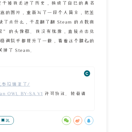
34”终于被我丢进了历史，换成了自己的真名
意的图片，重新写了一段个人简介，把签
点什么，于是翻了翻 Steam 的点数商
眼”的头像框。我没有犹豫，直接点击兑
格调似乎都提升了一截，看着这个精心的
了 Steam。
最近回坑泰拉瑞亚了/
an OWL BY-SA V1
许可协议。转载请
戏回坑