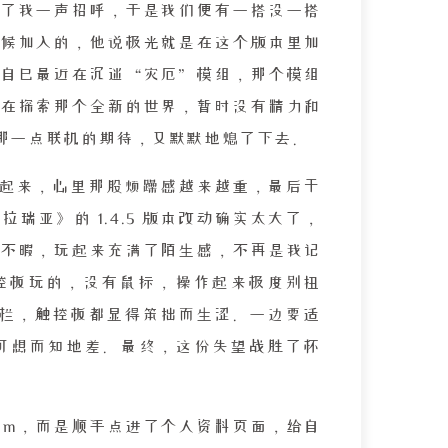
了我一声招呼，于是我们便有一搭没一搭
候加入的，他说极光就是在这个版本里加
自己最近在沉迷“灾厄”模组，那个模组
在探索那个全新的世界，暂时没有精力和
那一点联机的期待，又默默地熄了下去。
起来，心里那股烦躁感越来越重，最后干
亚》的 1.4.5 版本改动确实太大了，
不暇，玩起来充满了陌生感，不再是我记
用触控板玩的，没有鼠标，操作起来极度别扭
栏，触控板都显得笨拙而生涩。一边要适
可想而知地差。最终，这份失望战胜了怀
eam，而是顺手点进了个人资料页面，给自