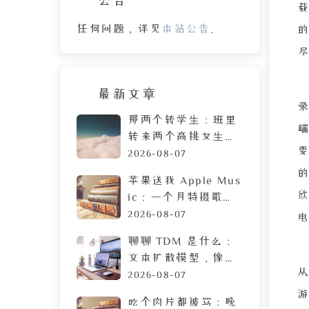
载
任何问题，详见
本站公告
。
最新文章
录
那两个转学生：班里
转来两个高挑女生，
拷贝 MP3 居然是喜
2026-08-07
欢我
的
苹果送我 Apple Mus
欣
ic：一个月特摄歌曲
搜索体验，让我果断
2026-08-07
弃用
聊聊 TDM 是什么：
文本扩散模型，像生
成图片一样生成文章
2026-08-07
游
吃个肉片都被骂：晚