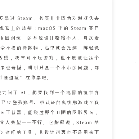
装过 Steam。其实并非因为对游戏失去
上的洁癖：macOS 下的 Steam 客户
S 原本圆润统一的系统设计格格不入。每次看
全不搭的标题栏，心里就会泛起一阵轻微
适感，我宁可不玩游戏，也不愿意让这个
来也奇怪，明明只是一个小小的问题，却
计强迫症”在作祟吧。
去问了 AI，想要找到一个纯粹的技术方
一份已经登录账号、带认证的离线版游戏？我
面下载器，能绕过那个丑陋的图形界面，
令人失望——不行。它解释说，Steam 的
MD 这样的工具，其设计初衷也不是用来下