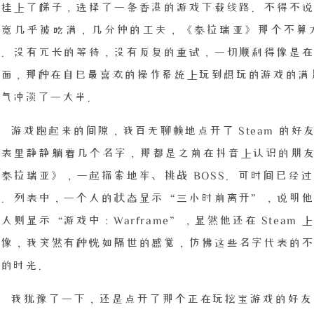
便挂上了梯子，选择了一条香港的游戏下载线路。不得不说
带宽几乎被吃满，几分钟的工夫，《泰拉瑞亚》那个不算
上。没有冗长的等待，没有反复的重试，一切顺利得像是在
面，那种在自己最喜欢的操作系统上玩到想玩的游戏的满足感
怨气冲淡了一大半。
游戏跑起来的间隙，我百无聊赖地点开了 Steam 的
列表里静静躺着几个名字，那都是之前在抖音上认识的朋友
《泰拉瑞亚》，一起探索地牢、挑战 BOSS。可时间已经
定。列表中，一个人的状态显示“三小时前离开”，说明他
人则显示“游戏中：Warframe”，显然他还在 Stea
头像，我突然有种恍如隔世的感觉，仿佛这些名字代表的不
去的时光。
我犹豫了一下，还是点开了那个正在玩挖宝游戏的好友