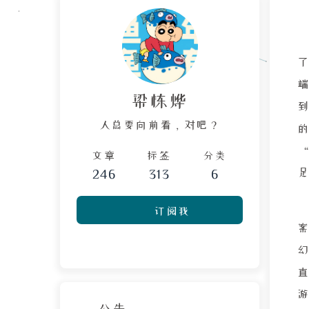
了
端
梁栋烨
人总要向前看，对吧？
文章
标签
分类
246
313
6
订阅我
案
直
游
公告