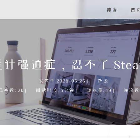
搜索
首
因设计强迫症，忍不了 Ste
发表于
2026-05-25
|
杂谈
总字数:
2k
|
阅读时长:
5分钟
|
浏览量:
19
|
评论数