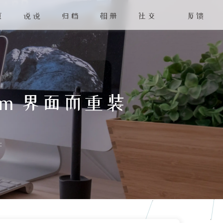
页
说说
归档
相册
社交
反馈
am 界面而重装
: