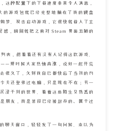
，这种配置下的下载速度非常令人满意，
大的游戏包就已经完整地躺在了我的硬盘
做梦。双击启动游戏，它很快就载入了主
，瞬间就把之前对 Steam 界面丑陋的
好友列表，想看看还有没有人记得这款游戏。
——那时候大家热情高涨，说好一起开荒
过去很久了，久到我自己都快忘了当初的约
今天还登录过电脑，只是现在不在；另一
m 上沉浸于别的世界。看着这些陌生又熟悉的
是朋友，而是某段已经被封存的、属于过
的聊天窗口，轻轻发了一句问候。本以为