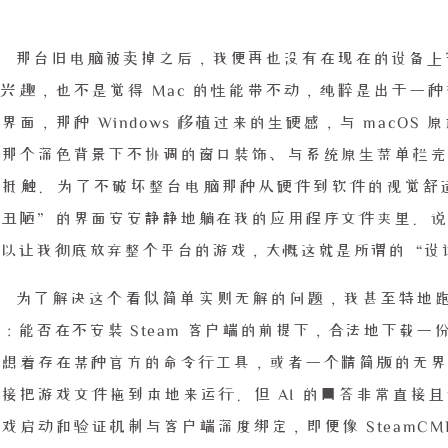
那台旧电脑被卖掉之后，我便再也没有在现在的设备上安
兴趣，也不是觉得 Mac 的性能带不动，纯粹是出于一种视觉
界面，那种 Windows 移植过来的生硬感，与 macO
到那个深色背景下不协调的窗口装饰、与系统原生菜单栏完
的抵触。为了不破坏整台电脑那种从硬件到软件的视觉舒
“丑陋”的界面安安静静地躺在我的应用程序文件夹里。说
足以让我彻底放弃整个平台的游戏，大概这就是所谓的“设
为了解决这个看似简单实则无解的问题，我甚至特地跑
：能否在不安装 Steam 客户端的前提下，合法地下载
幻想着存在某种官方的命令行工具，或者一个精简版的无界
接把游戏文件拖到本地来运行。但 AI 的回答非常直接且
戏启动和验证机制与客户端深度绑定，即便像 SteamC