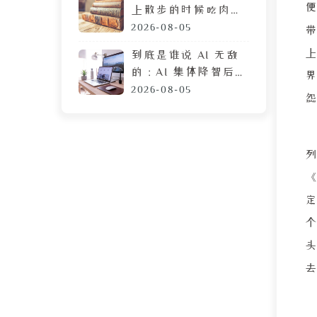
上散步的时候吃肉
脯，遭陌生人鄙视的
2026-08-05
目光
到底是谁说 AI 无敌
的：AI 集体降智后，
界
DeepSeek 让我彻底
2026-08-05
摆烂
个