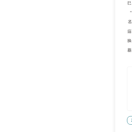
己
名
新