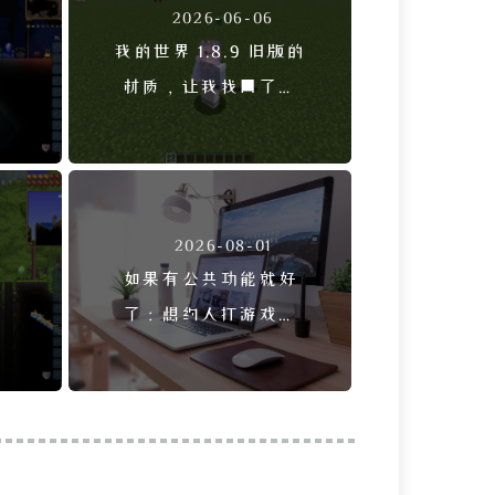
2026-06-06
：
我的世界 1.8.9 旧版的
电
材质，让我找回了童
之
年
2026-08-01
，
如果有公共功能就好
终
了：想约人打游戏很
尴尬，应该有公告功
能