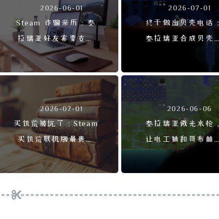
2026-06-01
2026-07-01
Steam 诈骗亲历：泰
终于做出贝壳电话
拉瑞亚好友索要支付
泰拉瑞亚合成贝壳
记录
话，从光女到毕业
路
2026-07-01
2026-06-06
买饥荒被坑了：Steam
泰拉瑞亚微光水枪
买饥荒联机版最贵反
让电工妹和哥布林
被坑，粗心教训深刻
成眷属