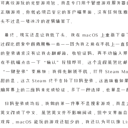
可离线游玩的完整游戏包，而是专门用于管理游戏服务器的文
的正版游戏，你就必须忍受它的客户端界面，没有任何优雅
尽头不过是一堵冰冷的逻辑墙罢了。
最终，现实还是让我低了头。我在 macOS 上重新下载了
过程比想象中稍微顺畅一些——因为我之前在手机上一直保持登录
端的登录请求没有让我去翻邮箱、收验证码、再手动输入那
要在手机端点击一下“确认”按钮即可。这个流程虽然比邮
“一键登录”要麻烦：我得先解锁手机，打开 Steam M
慰的是，这次 Steam 终于支持了扫码登录，这意味着
电脑屏幕上的二维码来完成验证，多了一种选择，也算是一
扫码登录成功后，我做的第一件事不是搜索游戏，而是立刻
从英文改成了中文。虽然英文并不影响阅读，但中文界面总
戏库，macOS 能玩的游戏还挺少的，我还以为可以像 Lin