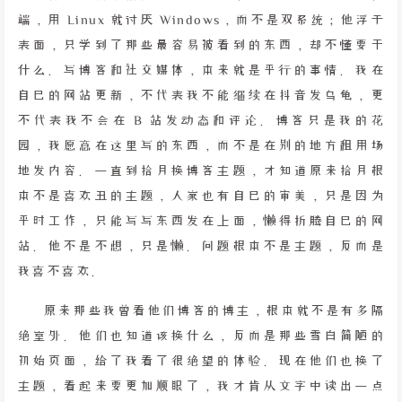
端，用 Linux 就讨厌 Windows，而不是双系统；他浮于
表面，只学到了那些最容易被看到的东西，却不懂要干
什么。写博客和社交媒体，本来就是平行的事情。我在
自己的网站更新，不代表我不能继续在抖音发乌龟，更
不代表我不会在 B 站发动态和评论。博客只是我的花
园，我愿意在这里写的东西，而不是在别的地方租用场
地发内容。一直到拾月换博客主题，才知道原来拾月根
本不是喜欢丑的主题，人家也有自己的审美，只是因为
平时工作，只能写写东西发在上面，懒得折腾自己的网
站。他不是不想，只是懒。问题根本不是主题，反而是
我喜不喜欢。
原来那些我曾看他们博客的博主，根本就不是有多隔
绝室外。他们也知道该换什么，反而是那些雪白简陋的
初始页面，给了我看了很绝望的体验。现在他们也换了
主题，看起来要更加顺眼了，我才肯从文字中读出一点