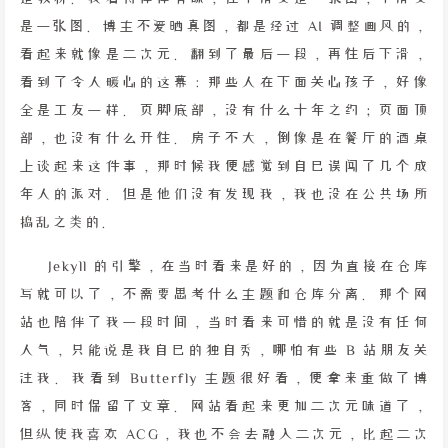
是一张图。博主不爱晒真图，都是经过 AI 调整画风的，
看起来就像是二次元。翻到了最后一段，再往后下滑，
看到了令人暖心的这幕：那些人在下面关心孩子，好像
全是工友一样。页脚底部，没有什么十年之约；页面顶
部，也没有什么开往。房子不大，倒像是在餐厅的酒桌
上谈起来这件事，那时候我便感觉到自己误闯了几个成
年人的派对。但是他们没有发现我，我也没在公共场所
捣乱之类的。
Jekyll 的引擎，在当时看来是好的，因为直接在仓库
写就可以了，不需要思考什么主题和仓库分离。那个网
站也陪伴了我一段时间，当时看来可惜的就是没有任何
人气，只能说是我自己的独自秀，哪怕有些 B 站朋友关
注我。我看到 Butterfly 主题很好看，便拿来重做了博
客，同时保留了文章。网站看起来更加二次元味道了，
但纵使我喜欢 ACG，我也不会去融入二次元，比起二次