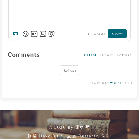
0
Words
Submit
Comments
Latest
Oldest
Hottest
Refresh
Powered by
Waline
v3.8.0
© 2026 By 梁栋烨
框架
Hexo 8.1.2
|
主题
Butterfly 5.6.1