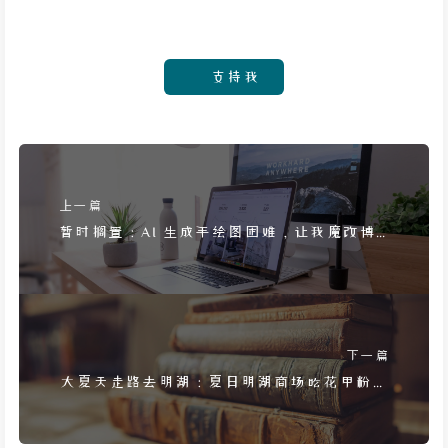
支持我
上一篇
暂时搁置：AI 生成手绘图困难，让我魔改博
客主题的计划泡汤了
下一篇
大夏天走路去明湖：夏日明湖商场吃花甲粉，
路过小学回忆童年