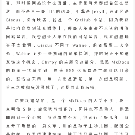
客。那时候网站没什么流量，主要是每天都想着怎么整
活，而不是写一些自己的想法。引擎是 Jekyll，评论区是
Giscus，没有域名，就是一个 GitHub 小站。因为我总
是把内容发到社交媒体上，那些人基本都不来我的博客
网站留言。我曾想让大家在我的网站留言，现在想想确
实不太着调，Giscus 不同于 Waline，前者需要二次登
录，Waline 至少一些前端的记录检测。那时候还不知道
友链这个概念，Chirpy 的主题没这部分。熟悉 MkDocs
的我第一次感受到，原来 RSS 这东西是主题可以自带
的。整活这东西，第一次想是清楚，第二次想是模糊，
第三次就彻底没灵感了，这反而让我后悔。
启蒙我建站的，是一个 MkDocs 的大学小伙，我一
直叫他 S 佬；启蒙我写博客的，同样也不是熟人。偶然
间翻到一个小站，虽然看着不大，但运行了好几年。我
点开了最新的一篇文章，讲的是孩子上幼儿园，配图全
是教材。我看得津津有味，往下滑又是一张图，下滑又