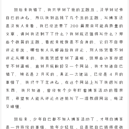
但后来我错了，我只学到了他的主题丑，没学到记录
自己的决心。所以我刻意挑了几个丑的主题，写博客还
是没有人来看，我已经浪费了 200 篇原本可能高质量的
文章，请问我还剩下了什么？我到底还值得写什么？那
些个极简的主题，看起来就像是不合身的。它们不自带
评论系统，哪怕有人从邮箱给我评论，别人依然看不到
评论从哪来的。我虽然感受到了温暖，但那些访客却感
受不到温暖。直到月底粉碎又一个网站，我才知道自己
错了。域名是 2 月买的，真正一次建站，已经是 4 月的
事情了。我终于下定决心，在这个网站上写下我想写的
东西。我只知道，曾经有个少年盯着博客活动的推荐
页，希望有人能从评论点进他写了一堆教程网站，晦涩
又难懂。
但后来，少年自己都不加入博客活动了，才明白博客
是一件持续的事情。他年少轻狂，总是把自己搞得很极