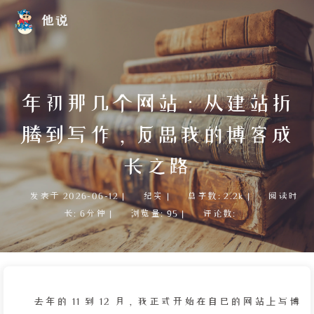
他说
年初那几个网站：从建站折
腾到写作，反思我的博客成
长之路
发表于
2026-06-12
|
纪实
|
总字数:
2.2k
|
阅读时
长:
6分钟
|
浏览量:
95
|
评论数:
去年的 11 到 12 月，我正式开始在自己的网站上写博