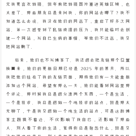
元我更喜欢特摄。但年前把特摄图片塞进英雄区域，也
太差了。那些朋友总是来问我，你的网站去哪了？我不
知道怎么去说。我没在他们的同意下，重启了好多次网
站。第一次感受到了私信成堆的压力，我只能临时去创
建一个网站，写自己生病的事情。等他们不注意，我又
把网站删了。
后来，他们也不写博客了。我还想去把友链那个位置
换回来，他们的更新日期已经是 2025 年的某月。所以
我把他们挂在了我的友链页面，期待他们有一天能重新
添加这个网站。希望有那么一天，他们能看到网站里那
个评论。那时候我总是想分清两个东西，一个是生活，
一个是技术。我总是想做一个纯技术的站点，但是那太
无聊了，于是我又想做一个纯生活的站点，可是这和博
客主题摸不着边。不仅影响了我自己，还影响了那些
人。别人看了你的生活，觉得你总是抱怨什么，但是又