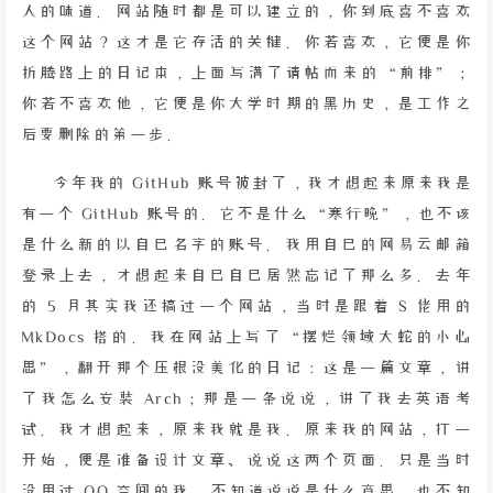
人的味道。网站随时都是可以建立的，你到底喜不喜欢
这个网站？这才是它存活的关键。你若喜欢，它便是你
折腾路上的日记本，上面写满了请帖而来的“前排”；
你若不喜欢他，它便是你大学时期的黑历史，是工作之
后要删除的第一步。
今年我的 GitHub 账号被封了，我才想起来原来我是
有一个 GitHub 账号的。它不是什么“寒行晚”，也不该
是什么新的以自己名字的账号。我用自己的网易云邮箱
登录上去，才想起来自己自己居然忘记了那么多。去年
的 5 月其实我还搞过一个网站，当时是跟着 S 佬用的
MkDocs 搭的。我在网站上写了“摆烂领域大蛇的小心
思”，翻开那个压根没美化的日记：这是一篇文章，讲
了我怎么安装 Arch；那是一条说说，讲了我去英语考
试。我才想起来，原来我就是我。原来我的网站，打一
开始，便是准备设计文章、说说这两个页面。只是当时
没用过 QQ 空间的我，不知道说说是什么意思，也不知