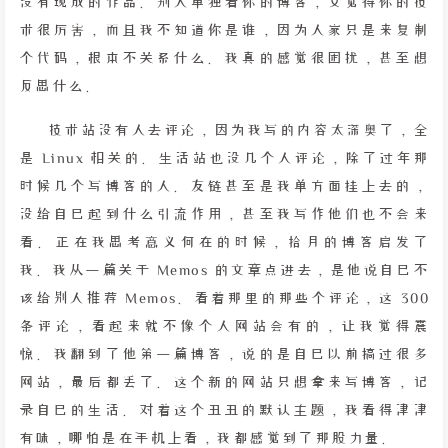
没有现成的作品。别人单独看你的博客，又觉得你的技
术很厉害，而且我不知道你是谁，因为人家只是来复制
个代码，根本不关系什么。我真的感觉很困扰，甚至想
反思什么。
技术站没有人去评论，因为我写的内容太深奥了，全
是 Linux 相关的。生活站也没几个人评论，除了过年那
时候几个写博客的人。友链甚至是我单方面挂上去的，
没给自己起到什么引流作用，甚至我写作他们也不会来
看。正在我思考意义何在的时候，拾月的博客启发了
我。我从一篇关于 Memos 的文章点进去，是他说自己不
该给别人推荐 Memos。看着那里的那些个评论，这 300
条评论，看起来就不像个人网站会有的，让我觉得震
惊。我翻到了他第一篇博客，说的是自己以前搞过很多
网站，最后都丢了。这个新的网站只想拿来写博客，记
录自己的生活。对着这个丑丑的默认主题，我看得津津
有味，哪怕是在手机上看，我都感觉到了那股力量。