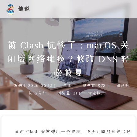
他说
被 Clash 坑惨了：macOS 关
闭后网络瘫痪？修改 DNS 轻
松修复
发表于
2026-06-12
|
杂谈
|
总字数:
978
|
阅读时
长:
2分钟
|
浏览量:
31
|
评论数:
最近 Clash 突然弹出一条提示，说我订阅的套餐已经