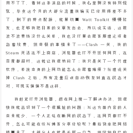
用不了了。看到这条消息的时候，我心里倒没有特别慌
张，毕竟这个月的大部分流量我确实已经用得差不多
了，剩下的那点配额，就算切回 Watt Toolkit 慢慢转
发，也足够我把日常的文章发出去。所以说实话，这跟
浪不浪费钱没什么关系，我也没打算去跟客服理论或者
急着续费。但奇怪的事情来了——Clash 一关，我的
Steam 死活连不上商店，浏览器也打不开任何网页，连
百度都超时。这就让我很纳闷了：我只是关了一个代理
软件，系统本身的上网功能怎么会跟着瘫痪？按理说关
掉 Clash 之后，所有流量应该自动恢复到直连状态才
对，可现实偏偏不是这样。
我赶紧打开浏览器，想在网上搜一下解决办法。但很
快我就意识到了一个很尴尬的问题：写这方面内容的人
本来就少。一个人正处在断网的状态下，连网页都打不
开，怎么可能在线写博客分享经验呢？最后侥幸把网络
搞回来了，大部分人也就是长舒一口气，继续做自己的