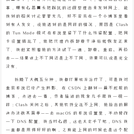
事，哪有心思回头把踩坑的过程整理出来发到网上。能
找到的相关讨论寥寥无几。好不容易在一个小博客里看
到有人发文，说他遇到的是同样的情况，原因是 Clash
的 Tun Mode 模式在系统里留下了什么残留配置，把网
卡设置搞乱了，他把代理内核卸载干净后就恢复正常
了。我赶紧照着他的方法试了一遍，卸载、重启、再检
查——结果该上不了网还是上不了网，效果可以说是完全
没有。
折腾了大概五分钟，我都打算放弃治疗了，可是我对
重装系统已经产生阴影。在 CSDN 上翻到一篇不起眼的
博客，点进去一看，作者描述的现象几乎跟我一模一
样：Clash 关闭之后，其他软件全连不上网。他给出的解
决办法极其简单——去 macOS 的系统设置里，手动修改
一下 DNS 配置。我当时心想，这也太玄乎了吧，DNS 我
一直都是用得好好的啊，之前能上网的时候也是这个配