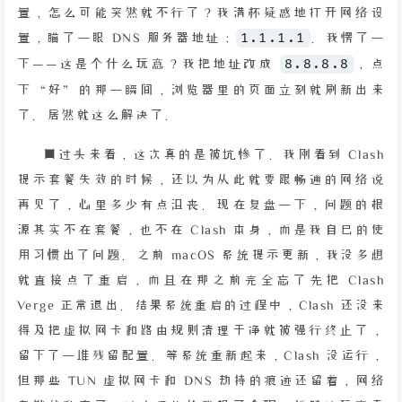
置，怎么可能突然就不行了？我满怀疑惑地打开网络设
置，瞄了一眼 DNS 服务器地址：
1.1.1.1
。我愣了一
下——这是个什么玩意？我把地址改成
8.8.8.8
，点
下“好”的那一瞬间，浏览器里的页面立刻就刷新出来
了。居然就这么解决了。
回过头来看，这次真的是被坑惨了。我刚看到 Clash
提示套餐失效的时候，还以为从此就要跟畅通的网络说
再见了，心里多少有点沮丧。现在复盘一下，问题的根
源其实不在套餐，也不在 Clash 本身，而是我自己的使
用习惯出了问题。之前 macOS 系统提示更新，我没多想
就直接点了重启，而且在那之前完全忘了先把 Clash
Verge 正常退出。结果系统重启的过程中，Clash 还没来
得及把虚拟网卡和路由规则清理干净就被强行终止了，
留下了一堆残留配置。等系统重新起来，Clash 没运行，
但那些 TUN 虚拟网卡和 DNS 劫持的痕迹还留着，网络