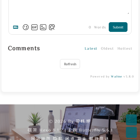
0
Words
Submit
Comments
Latest
Oldest
Hottest
Refresh
Powered by
Waline
v3.8.0
© 2026 By 梁栋烨
框架
Hexo 8.1.2
|
主题
Butterfly 5.6.1
网站地图
隐私
闲逛
盲盒
邮件推送