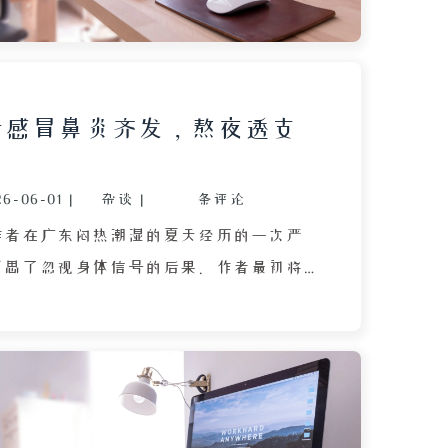
天感冒鼻炎齐发，熬夜透支
26-06-01
|
杂谈
|
条评论
作者在广东闷热潮湿的夏天经历的一次严
反思了忽视身体信号的后果。作者最初将
、四肢无力等症状误认为是鼻炎复发，使
后才发现是感冒。文章回顾了此前因熬夜
续透支身体而未重视的轻微症状，指出感
的专属，在广东高温高湿环境下同样肆虐
。作者认为此次生病是旧伤未愈、鼻炎反