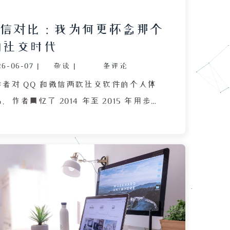
微信对比：我为何更怀念那个
的社交时代
26-06-07
|
杂谈
|
条评论
者对 QQ 和微信两款社交软件的个人体
作者回忆了 2014 年至 2015 年用步步
用 QQ 的简单年代，那时加好友只需 QQ
有几十个默认选项，却承载了最真诚的社
班群在 QQ 上异常热闹，透明的社交距
探感令人怀念。后来班群迁至微信，作者
群被家长刷屏、重要信息被淹没，且微信
、清理缓存后无法打开，而 QQ 的群文
、远程协助等功能更适合办公。作者还提