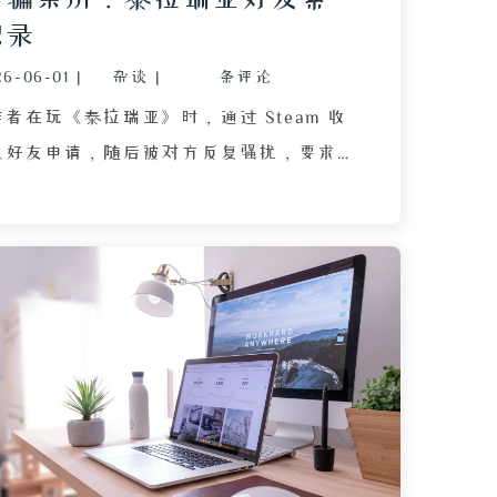
记录
26-06-01
|
杂谈
|
条评论
者在玩《泰拉瑞亚》时，通过 Steam 收
生人好友申请，随后被对方反复骚扰，要求
记录以证明未购买其《Rust》游戏中的
因正专注游戏而多次被打断，起初以为是
后因对方威胁举报封号而引发冲突。作者
信息，并最终向 Steam 官方举报了对
通过搜索发现，这其实是 1 种针对
用户的常见骗局，骗子利用类似话术和伪造截
。文章详细记录了这一过程，揭示了网络
式，并提醒用户提高警惕。