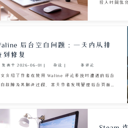
IME 在不同平台上的适用性，指出在 Linux 生态中
投入时间优
IME 曾是唯一可用的输入法，但在 macOS 上，微信
可持续性、
输入法在交互逻辑、跨设备同步和云词库方面更胜一
读者更友好
筹，已完全适应其工作流；同时作者也提到，若未来
成熟后的自
极高隐私需求，宁愿使用苹果自带的智能 ABC 输入
片化内容，
Waline 后台空白问题：一天内从排
，也不愿再折腾 RIME 的配置文件。
需留下姓名
查到修复
回访的朴素
发表于
2026-06-01
|
杂谈
|
条评论
的生活状态，使
沙发效率，以
文介绍了作者在使用 Waline 评论系统时遭遇的后台
主题 Xia
空白故障及其解决过程。某天作者发现管理后台页面
工作为重，
完全空白，反复刷新并更换浏览器均无效，随后重新
实。整体上
署时遇到 Vercel 502 错误，经排查得知是
与个人生活
waline/vercel 新版本存在兼容问题。在 DeepSeek
指导下手动回退版本号后编译通过，但后台仍为空
Stea