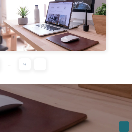
耗精力以及极端天气共同作用的结果，并
姜片、藿香正气水、双飞人等土方缓解症
最后，作者告诫读者不要因懒惰和贪图熬
视健康，呼吁在闷热天气中注意休息和调
在广东夏天连感冒都离不开空调的魔幻现
…
9