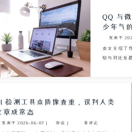
QQ 与
少年气
发表于
20
本文介绍了作
验与对比反思。
高学习平板使
号、头像仅
交期待。小学
离和空间窥
AI 检测工具本质像查重，误判人类
讨厌微信班
文章成常态
文件容易过期
发表于
2026-06-07
|
杂谈
|
条评论
件永久保存