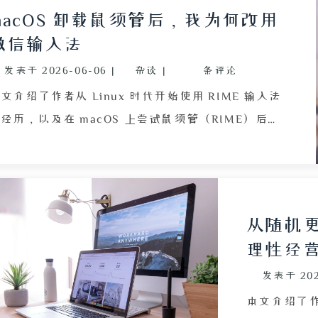
辑的反而通过，迫使人们为通过检测而故意破坏文章
交支持、个
macOS 卸载鼠须管后，我为何改用
质量。
合理。作者
微信输入法
学间嫉妒攀
发表于
2026-06-06
|
杂谈
|
条评论
自己从未参
生能珍惜机
文介绍了作者从 Linux 时代开始使用 RIME 输入法
的复杂心情
经历，以及在 macOS 上尝试鼠须管（RIME）后因
到自己将于 6
配置频繁变动、交互陌生而决定卸载的过程。作者详
会并发表讲
描述了卸载鼠须管时遇到的困难：macOS 系统设置
福。全文以
中并无直接删除输入法的入口，且即使从输入法列表
谊与教育的
中取消勾选，后台进程仍持续运行，导致直接删除文
从随机
件时提示占用。最终通过搜索找到解决方案，先退出
理性经
前用户登录以清理进程，再使用快捷键 Command +
发表于
20
hift + G 跳转到 /Library/Input Methods 目录，将
鼠须管拖入废纸篓并清空，完成卸载。文章还反思了
本文介绍了