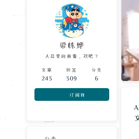
梁栋烨
人总要向前看，对吧？
文章
标签
分类
243
309
6
订阅我
公告