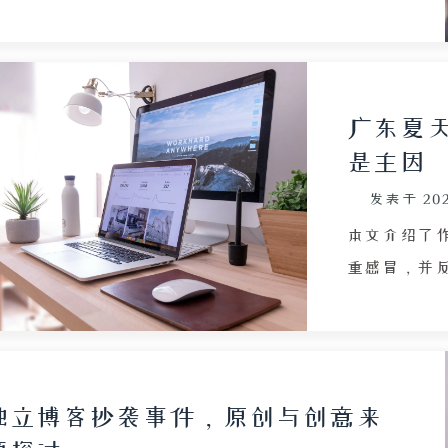
决定。提交后，机器人通过审核让其欣喜若狂，但随
后人工管理者发现其网站实际未满两个月，便移除了
该申请。这一反复过程让作者感到被戏弄与失望，从
兴奋跌入失落。他反思自己为何如此在意规则与认
广东夏
可，联想到此前参加“十年之约”活动也曾因不懂规
是主因
则被驳回，逐渐认识到自己性格不适合这类需要严格
发表于
20
审核与集体审视的活动。作者认为加入活动后内容易
被公开品评，违背了自己写博客自由记录、自得其乐
本文介绍了
的初衷。最终，他删除了网站上所有为参加活动预留
重感冒，并
的徽章与代码，不再追求任何收录或认可，回归到最
鼻塞、头痛
初安静、只属于自己的写作状态。文章通过个人经历
用喷雾无效
探讨了博客圈中规则、归属感与个人自由之间的冲
写博客、持
突，表达了在失望后重新找回初心的淡然与释然。
冒并非冬天
独立博客抄袭事件，原创与创意来
且更难痊愈