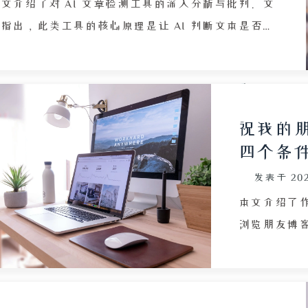
到加入多个
文介绍了对 AI 文章检测工具的深入分析与批判。文
音。最后，初
指出，此类工具的核心原理是让 AI 判断文本是否具
又递给作者
“AI 味”，但这种做法存在根本性矛盾：让一个概
联系被切断
率模型去识别何为“莫名其妙”，如同请狐狸看鸡
细节，揭示了
。作者对比了绘画 AI 检测的早期有效性，指出其基
离感，以及
 AI 模仿人类新手错误，随着技术进步逐渐失效，而
祝我的
文字检测则更难固定规则。文章进一步揭示，人类写
四个条
作本身存在大量套路化表达，如公文、营销号文案，
发表于
20
些正是 AI 训练数据的来源，导致自然人类文章常被
误判，而故意写烂、杂乱的文字反而能通过检测。作
本文介绍了作者
以论文查重类比，认为 AI 检测本质上是统计模板匹
浏览朋友博
配，不关心是否为人所写，甚至奖励写作水平低下。
考前感谢良
终，文章讽刺了当前 AI 检测工具在实际应用中的荒
碎日常，由
现象——原创论文被判 AI，而 AI 生成后手动破坏逻
总结出 4 