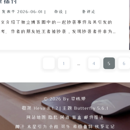
源探讨
复、熬夜消
发表于
2026-06-01
|
杂谈
|
条评论
描述了使用
状的过程。
本文介绍了独立博客圈中的一起抄袭事件及其引发的
夜快感而忽
思考。作者的朋友姓王者被抄袭，发现抄袭者并非为
整，并调侃
了名利，而是为了满足某些平台对“原创文章不少于
实。
0篇”的硬性门槛而机械式搬运。作者通过与 AI 讨
论，厘清了抄袭的法律边界：若未接触原文且子句表
1
…
4
5
6
达不同，即使主题相似仍属原创；反之，若接触过原
且未标注来源则构成抄袭。AI 还建议创意枯竭时去
真实世界中体验生活，而非抄袭他人。此外，文章强
了知识共享协议（CC 协议）的重要性，指出多数独
© 2026 By 梁栋烨
立博客通过标注协议明确转载需署名并附原文链接，
框架
Hexo 8.1.2
|
主题
Butterfly 5.6.1
违反者即使不违法也违背了作者授权。作者计划后续
网站地图
隐私
闲逛
盲盒
邮件推送
及 CC 协议知识，帮助读者正确引用。文章呼吁独
椰汁
水星引力
会枝
可乐
希格鲁特
秋葵笔记