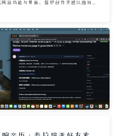
化网站功能与界面、保护创作灵感以维持
以及采用定期定量更新方式对搜索引擎和
。作者计划每月更新一次，认为这是博客
然选择，并通过“说说”页面分享日常碎
与完整文章形成分工。文章强调了评论时
和邮箱以便互动，并描述了博客圈中互相
传统。此外，作者分享了夏季宅家刷手机
用 NetNewsWire RSS 阅读器提高抢
及为朋友开发基于 ZenMind 的极简绿色
oFen 的过程。最后，作者劝诫读者以学业和
写博客只是生活的一部分，不应逃避现
，文章展现了作者对博客经营的理性思考
态度的真实表达。
m 诈骗亲历：泰拉瑞亚好友索