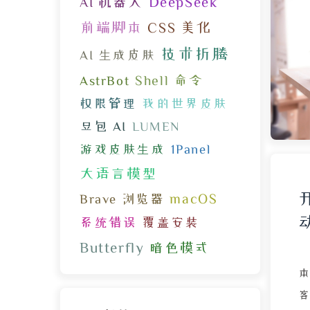
DeepSeek
AI 机器人
白
前端脚本
CSS 美化
步
技术折腾
AI 生成皮肤
日
Shell 命令
AstrBot
权限管理
我的世界皮肤
豆包 AI
LUMEN
了
游戏皮肤生成
1Panel
u
大语言模型
macOS
Brave 浏览器
系统错误
覆盖安装
Butterfly
暗色模式
构