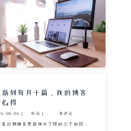
人能适应高压并坚持到底、以及教材编排
结合自身初中经历——因缺乏良师益友、同
比、教材无趣而最终选择离开学校——坦言
加过高考，但真诚祝福所有满足条件的考
会、考出水平。文章还对比了高考结束后
，既释然又对未来充满期待。最后作者提
 月 11 日前往广州参加 MongoDB 用户大
座，希望一切顺利，并反过来请求读者祝
个人视角串联起对高考体制的观察、对友
反思，以及对自身人生道路的坦然陈述。
更新到每月十篇，我的博客
营心得
26-06-06
|
杂谈
|
条评论
作者近期博客更新频率下降的三个原因：