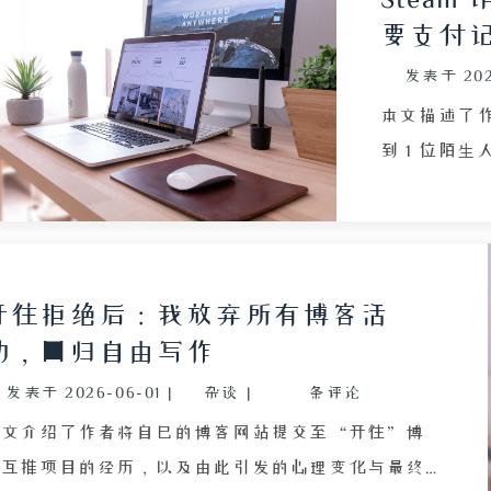
。作者向 Waline 提交了 Issue，详细描述了现象、
要支付
骤和日志。项目负责人认为与另一 Issue 相似，但
发表于
20
作者对比后发现本质不同，并补充了截图和日志。当
下午，维护者 lizheming 确认问题源于新版 Waline
本文描述了作
核心模块改动引发的连锁反应，导致所有基于新版的
到 1 位陌
后台均失效。当晚，外国用户和作者朋友峰哥也反馈
提交个人支付
同样问题。作者通过修改 Neon 数据库中评论的
饰品。作者
ser_id 字段使评论正确显示博主标签。深夜，维护者
普通咨询，
发布了修复版本，去除了有问题的功能模块，虽然界
拒绝提交隐私
开往拒绝后：我放弃所有博客活
面简陋但核心功能恢复。全文展示了开源社区快速响
方。事后作者
动，回归自由写作
应（一天内修复）的优势，也指出了活跃项目频繁重
Steam 
发表于
2026-06-01
|
杂谈
|
条评论
（如 Rust 重写）给用户带来的升级困扰。
图实施诈骗
诈骗的新形
本文介绍了作者将自己的博客网站提交至“开往”博
客互推项目的经历，以及由此引发的心理变化与最终