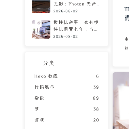
光影：Photon 无法
运行？可能需要这篇
2026-08-02
教程
搅拌机杂事：家有搅
拌机闲置七年，当心
霉菌毒素混进包子馅
2026-08-02
本
的
分类
细
Hexo 教程
6
代码展示
39
杂谈
89
当
梦
38
S
游戏
20