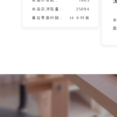
本站总浏览量 :
25094
最后更新时间 :
14 小时前
2
文
调
普