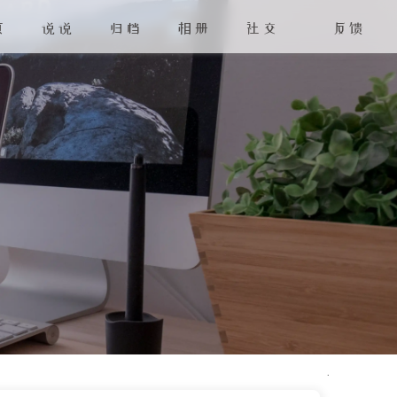
页
说说
归档
相册
社交
反馈