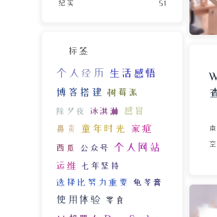
纪实
51
R
R
标签
有
个人经历
生活感悟
法
博客搭建
树莓派
感冒
除夕夜
冰淇淋
童年时光
家庭
鼻炎
本
个人网站
西瓜
公众号
运维
七年坚持
部
选择比努力重要
龟苓膏
@
使用体验
零食