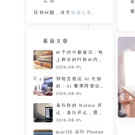
本
章
任何问题，详见
本站公告
。
有
窝
最新文章
于
吃个肉片都被骂：晚
上散步的时候吃肉
脯，遭陌生人鄙视的
2026-08-05
目光
到底是谁说 AI 无敌
这
的：AI 集体降智后，
DeepSeek 让我彻底
2026-08-05
者
摆烂
备份你的 Waline 评
论：备份评论，借助
最
GitHub 定时执行任
2026-08-05
务
诞
macOS 运行 Photon