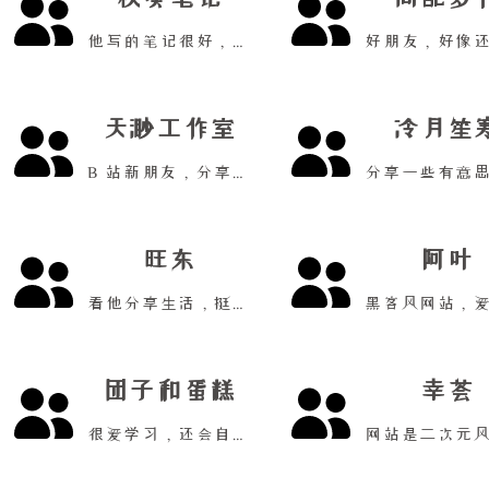
他写的笔记很好，我很喜欢！
天渺工作室
冷月笙
B 站新朋友，分享小技巧！
旺东
阿叶
看他分享生活，挺有意思的！
团子和蛋糕
幸荟
很爱学习，还会自己写笔记！