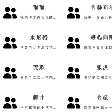
琳琳
卡瑟布
她的博客内容很随心！
本尼格
暖心向
博客内容专注技术分享！
流欺
张洪
又是个二次元主题的网站！
椰汁
会枝
平时很懒的小博主，初中生！