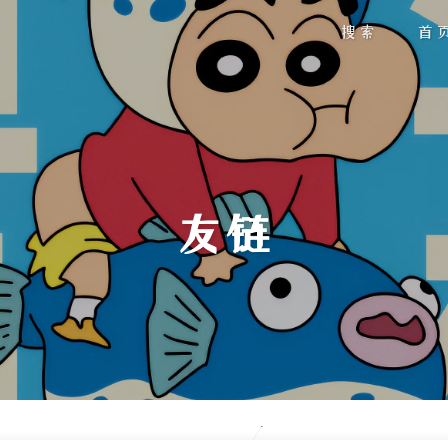
搜索
首
友链