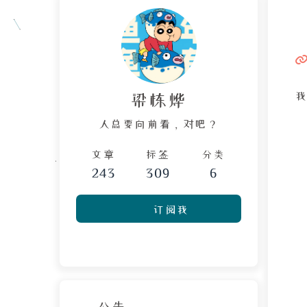
梁栋烨
人总要向前看，对吧？
文章
标签
分类
243
309
6
订阅我
公告