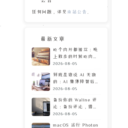
任何问题，详见
本站公告
。
最新文章
吃个肉片都被骂：晚
上散步的时候吃肉
脯，遭陌生人鄙视的
2026-08-05
目光
到底是谁说 AI 无敌
的：AI 集体降智后，
DeepSeek 让我彻底
2026-08-05
摆烂
备份你的 Waline 评
论：备份评论，借助
GitHub 定时执行任
2026-08-05
务
macOS 运行 Photon