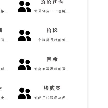
皮皮社长
他喜欢单片机和编程！
他觉得皮一下也挺好！
斯
拾玖
他喜欢关注人工智能！
一个极简风格的博客！
言希
他渴望纯粹祈愿成真！
他喜欢写温暖的事情！
生
柒贰零
他向往到全世界走走！
他想用代码解决问题！