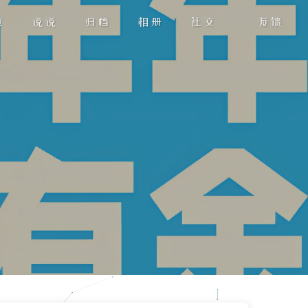
页
说说
归档
相册
社交
反馈