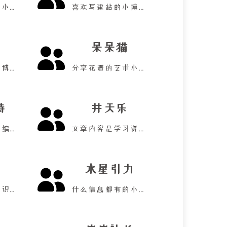
一个喜欢装机的小伙！
喜欢写建站的小博主！
呆呆猫
喜欢碎碎念的小博主！
分享花谱的艺术小站！
特
井天乐
他的内容主要是编程！
文章内容是学习资料！
水星引力
她在渴望重新认识你！
什么信息都有的小站！