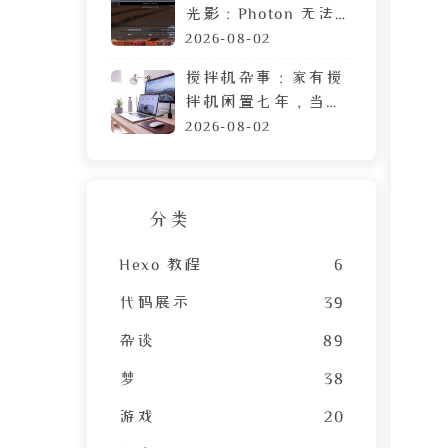
光影：Photon 无法
运行？可能需要这篇
2026-08-02
教程
搅拌机杂事：家有搅
拌机闲置七年，当心
霉菌毒素混进包子馅
2026-08-02
分类
Hexo 教程
6
代码展示
39
杂谈
89
梦
38
游戏
20