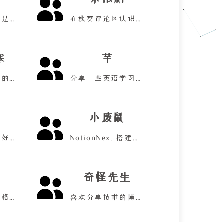
好朋友，好像还是个二次元！
在秋葵评论区认识的小博主！
寒
芊
分享一些有意思的小工具！
分享一些英语学习笔记！
小废鼠
黑客风网站，爱好网络安全！
NotionNext 搭建的博客网站！
奇怪先生
网站是二次元风格啊！
喜欢分享技术的博主！