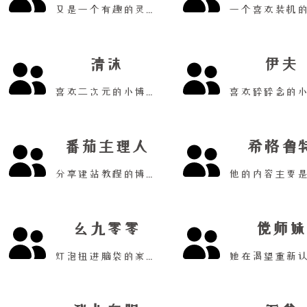
又是一个有趣的灵魂！
清沫
伊夫
喜欢二次元的小博主！
番茄主理人
希格鲁
分享建站教程的博主！
幺九零零
傥师妹
灯泡扭进脑袋的家伙！