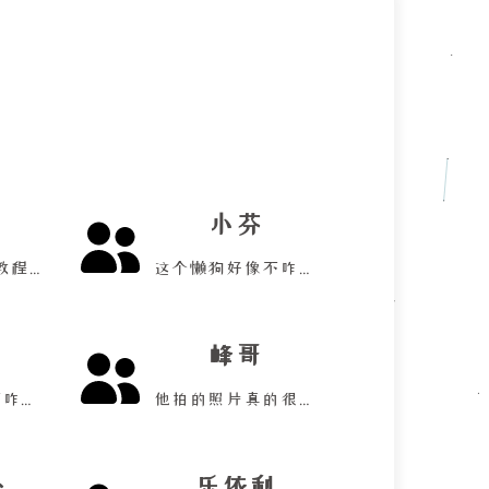
小芬
写的 MkDocs 教程很好！
这个懒狗好像不咋写博客诶！
峰哥
体制内的好像不咋更新吧？
他拍的照片真的很好看！
卜
乐依利