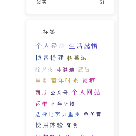
纪实
51
标签
个人经历
生活感悟
博客搭建
树莓派
感冒
除夕夜
冰淇淋
童年时光
家庭
鼻炎
个人网站
西瓜
公众号
运维
七年坚持
选择比努力重要
龟苓膏
使用体验
零食