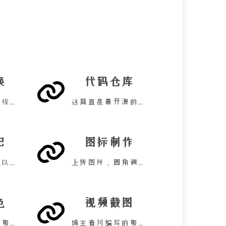
换
代码仓库
免费文件格式在线转换工具！
这简直是最开源的一集！
记
图标制作
最喜欢的笔记，以前拿这个写文章！
上传图片，圆角调成 180 大小！
色
视频截图
菜鸟教程站长的取色工具！
博主看川编写的取色工具！