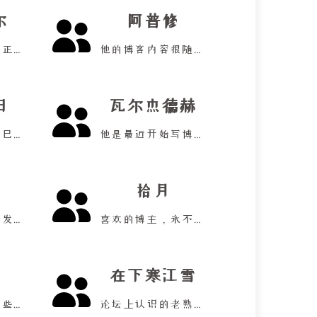
尔
阿普修
高中生更新少也正常啦！
他的博客内容很随心！
阳
瓦尔杰德赫
博客内容专注自己的生活！
他是最近开始写博客的新手！
拾月
洪佬的实用工具发布时间！
喜欢的博主，永不停更！
在下寒江雪
喜欢在网站发一些碎碎念！
论坛上认识的老熟人！