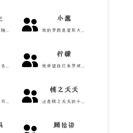
生
小葱
他的写作内容很随心！
他的梦想是星辰大海！
柠檬
他想要走遍世界各地！
他希望自己美梦成真！
桃之夭夭
他希望创造无限可能！
这是桃之夭夭的小屋！
码
顾拾柒