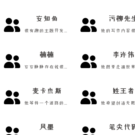
安知鱼
污柳先
很有趣的主题开发者！
楠楠
李许伟
安安静静存在就很好！
麦卡杰斯
姓王者
他等待一个迷路的夜！
风墨
笔尖代