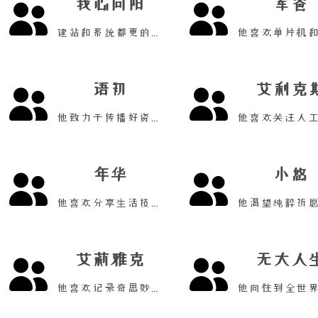
我心向阳
军爸
建站和系统都更的站！
语初
艾利克
他致力于传播好资源！
年华
小悠
他喜欢分享生活技术！
艾莉雅克
无大人
他喜欢记录奇思妙想！