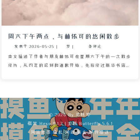
周六下午两点，与林依可的悠闲散步
发表于
2026-05-25
|
梦
|
条评论
本文描述了作者与朋友林依可在星期六下午的一次散步
经历，从约定的迟到和道歉开始，先后经过新华书店、
螺蛳粉店、明湖天桥等地点。在书店里，朋友专注考研
书籍，作者则无聊玩手机；在螺蛳粉店，朋友因广西味
道而怀念家乡，作者点了桂林米粉；在天桥上，两人俯
瞰周末悠闲的车流，作者回忆起在广州爬白云山的往
事，并提及自己曾有的无名怒火。随后在明湖超市，朋
© 2026 By 梁栋烨
友购买甜点，作者调侃“钱包疼”，感叹花钱如割肉。
框架
Hexo 8.1.2
|
主题
Butterfly 5.6.1
最后提及楼下麦当劳的甜筒，作者因之前吃板栗麦旋风
网站地图
隐私
闲逛
盲盒
邮件推送
大病两月的经历而心生阴影。整篇文章通过细腻的日常