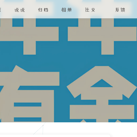
页
说说
归档
相册
社交
反馈