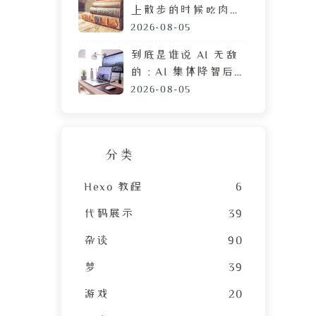
上散步的时候吃肉
脯，遭陌生人鄙视的
2026-08-05
目光
到底是谁说 AI 无敌
的：AI 集体降智后，
DeepSeek 让我彻底
2026-08-05
摆烂
分类
Hexo 教程
6
代码展示
39
杂谈
90
梦
39
游戏
20