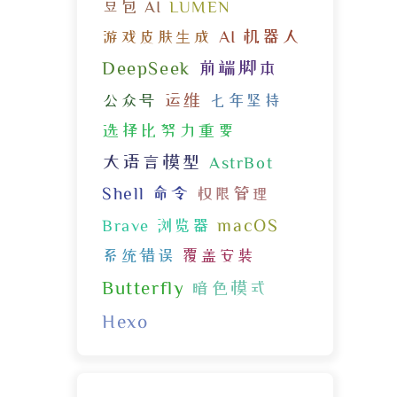
豆包 AI
LUMEN
AI 机器人
游戏皮肤生成
DeepSeek
前端脚本
运维
公众号
七年坚持
选择比努力重要
大语言模型
AstrBot
Shell 命令
权限管理
macOS
Brave 浏览器
系统错误
覆盖安装
Butterfly
暗色模式
Hexo