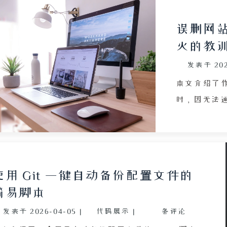
误删网站
灭的教
发表于
20
本文介绍了作者
时，因无法通
库直接修改
失败。情绪
网站文件夹，导
件夹彻底丢
使用 Git 一键自动备份配置文件的
源。作者反思了
简易脚本
控制、无法
发表于
2026-04-05
|
代码展示
|
条评论
乏备份丢失 