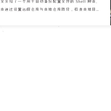
还提到树莓
文介绍了一个用于自动备份配置文件的 Shell 脚本。
（下传 120
脚本通过设置远程仓库与本地仓库路径，检查本地目
终作者依靠
录是否存在，若不存在则克隆远程仓库。随后进入本
辑，但承认
地仓库目录，将用户目录下的
文警示读者
mozilla、.vimrc、.config 等配置文件复制到仓库
，并执行 git add、git commit（提交信息含当前时
）、git push 操作，从而实现配置文件的增量备份
云端同步。该脚本适用于 Linux 环境下快速备份个
性化配置。