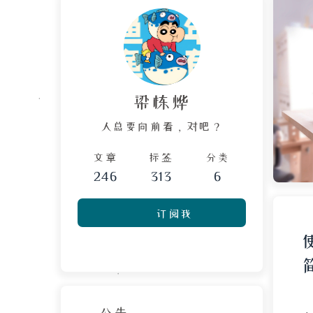
梁栋烨
人总要向前看，对吧？
文章
标签
分类
246
313
6
订阅我
公告