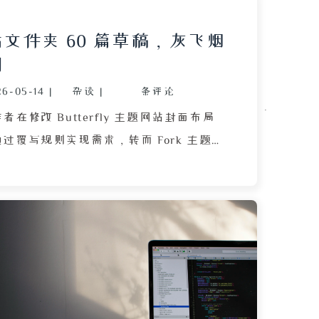
文件夹 60 篇草稿，灰飞烟
训
26-05-14
|
杂谈
|
条评论
在修改 Butterfly 主题网站封面布局
过覆写规则实现需求，转而 Fork 主题仓
源代码，却因长期未操作导致环境变化而
冲动下，作者先删除仓库，又误删了整个
致包含 60 多篇空白草稿的 _drafts 文
失——这些草稿本是未来一年的选题灵感来
将草稿库加入 .gitignore 仅影响版本
保护本地文件的教训，并对比了此前因缺
100 多篇文章文档站的更惨痛经历。文章