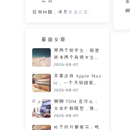
本
任何问题，详见
本站公告
。
.
最新文章
内
那两个转学生：班里
转来两个高挑女生，
间
拷贝 MP3 居然是喜
2026-08-07
与
欢我
苹果送我 Apple Mus
ic：一个月特摄歌曲
搜索体验，让我果断
2026-08-07
弃用
聊聊 TDM 是什么：
文本扩散模型，像生
成图片一样生成文章
2026-08-07
吃个肉片都被骂：晚