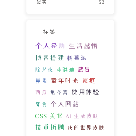
纪实
52
标签
个人经历
生活感悟
博客搭建
树莓派
感冒
除夕夜
冰淇淋
童年时光
家庭
鼻炎
使用体验
西瓜
龟苓膏
个人网站
零食
CSS 美化
AI 生成皮肤
技术折腾
我的世界皮肤