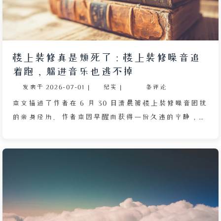
楼上装修真是烦死了：楼上装修噪音追
着跑，躲进音乐也逃不掉
发表于
2026-07-01
|
纪实
|
条评论
本文描述了作者在 6 月 30 日清晨被楼上装修噪音困扰
的亲身经历。作者本因早醒而获得一份久违的宁静，却
在吃早餐时被尖锐刺耳的打磨声打破，随即担忧后续的
油漆施工会带来甲醛污染。作者对楼上住户选择在期末
考试期间动工感到愤怒，认为他们不通情理，并列举了
长期空置的房屋带来的排水管道问题等隐患。即使躲进
房间、开启空调、播放云音乐试图隔绝噪音，电钻声仍
如影随形，仿佛故意追踪作者的移动。作者无奈地猜测
装修队是否在自己身上装了定位，最终只能苦笑并塞紧