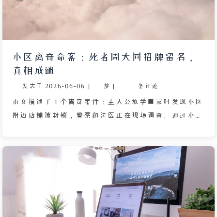
耳机。全文生动展现了噪音对日常生活的侵扰以及个体
在面对外部干扰时的无力感与自我调侃。
小区离奇命案：死者周大同招牌留名，
真相成谜
发表于
2026-06-06
|
梦
|
条评论
本文描述了 1 个离奇案件：主人公放学回家时发现小区
附近店铺被封锁，警察和法医正在现场调查。通过小女
孩的讲述得知，下午有群人闹事，其中 1 名蒙面人趁同
伴遮挡监控杀死了 1 人。第二天，店铺招牌被砸出“周
大同”三个字，但主人公觉得更像是“周大黑”。面包
店老板娘惊恐地透露，周大同害死了她弟弟的妻子，且
弟弟因游行堵车迟到 1 分钟未能见到最后一面。随后法
医鉴定发现死者竟然就是周大同本人，而该店铺长期无
人经营。警方调查还发现，几个月前的另一起杀人案手