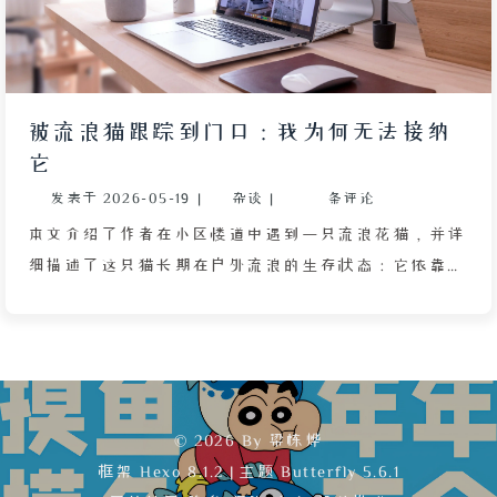
法相似：凶手在墙上用石头凿出名字，且作案前总有自
称监控维护员（但制服不统一）的人员出现。随着案件
发酵，居民因恐惧纷纷搬离，整座城市陷入不安。文章
通过层层递进的线索，揭示了名字背后的谜团与连环杀
被流浪猫跟踪到门口：我为何无法接纳
手的阴影。
它
发表于
2026-05-19
|
杂谈
|
条评论
本文介绍了作者在小区楼道中遇到一只流浪花猫，并详
细描述了这只猫长期在户外流浪的生存状态：它依靠翻
垃圾桶、舔路边积水为生，全身体表携带大量细菌，远
高于室内家猫，可能含有沙门氏菌、弓形虫等致病微生
物。作者家住在三楼，某晚雨停后这只猫竟跟着作者上
楼并守在家门口久久不去，导致作者和母亲无法正常外
出散步。作者虽觉得猫可爱，但因自身长期患有鼻炎、
© 2026 By 梁栋烨
对猫毛过敏，且家中已养了三只宠物乌龟（猫的捕猎本
框架
Hexo 8.1.2
|
主题
Butterfly 5.6.1
领会威胁乌龟安全），加之作者从小在城市楼房长大，