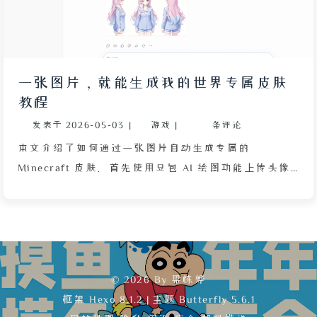
一张图片，就能生成我的世界专属皮肤
教程
发表于
2026-05-03
|
游戏
|
条评论
本文介绍了如何通过一张图片自动生成专属的
Minecraft 皮肤。首先使用豆包 AI 绘图功能上传头像
原图，输入详细提示词生成包含正面、侧面和背面的角
色三视图。然后访问 LUMEN Weaver 在线工具，上传
三视图并点击生成按钮，系统会自动将角色特征转换为
像素风格皮肤，登录后可使用豆进行生成。最后根据玩
家类型选择合适的皮肤应用方式：正版用户可通过启动
© 2026 By 梁栋烨
器上传至 MC 官网；LittleSkin 等第三方皮肤库用户需
框架
Hexo 8.1.2
|
主题
Butterfly 5.6.1
先上传至皮肤站再加载；离线玩家可直接在启动器中切