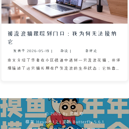
被流浪猫跟踪到门口：我为何无法接纳
它
发表于
2026-05-19
|
杂谈
|
条评论
本文介绍了作者在小区楼道中遇到一只流浪花猫，并详
细描述了这只猫长期在户外流浪的生存状态：它依靠翻
垃圾桶、舔路边积水为生，全身体表携带大量细菌，远
高于室内家猫，可能含有沙门氏菌、弓形虫等致病微生
物。作者家住在三楼，某晚雨停后这只猫竟跟着作者上
楼并守在家门口久久不去，导致作者和母亲无法正常外
出散步。作者虽觉得猫可爱，但因自身长期患有鼻炎、
© 2026 By 梁栋烨
对猫毛过敏，且家中已养了三只宠物乌龟（猫的捕猎本
框架
Hexo 8.1.2
|
主题
Butterfly 5.6.1
领会威胁乌龟安全），加之作者从小在城市楼房长大，