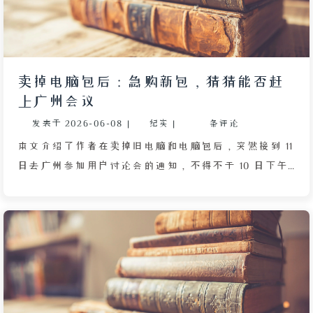
卖掉电脑包后：急购新包，猜猜能否赶
上广州会议
发表于
2026-06-08
|
纪实
|
条评论
本文介绍了作者在卖掉旧电脑和电脑包后，突然接到 11
日去广州参加用户讨论会的通知，不得不于 10 日下午
出发。由于没有电脑包，作者紧急网购了 1 款与之前相
同但颜色更深的款式，并担心物流能否在出发前送达。
作者回忆下单后次日才显示打包中，而省内物流通常需
2 至 3 天，时间非常紧张，只能祈祷最晚在 9 日上午
收到。此外，作者看到非洲埃博拉病毒流行的新闻，担
心有感染者传入中国，为此咨询了 AI 助手和父亲，两
人均表示中国拥有完善的检疫、监测和应急处置体系，