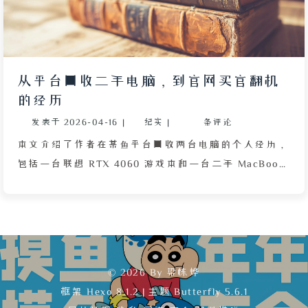
传入风险极低。作者虽理智上认可，但心中仍存疑虑。
整篇文章围绕作者出发前的急迫心情和对物流、公共卫
生安全的双重忧虑展开。
从平台回收二手电脑，到官网买官翻机
的经历
发表于
2026-04-16
|
纪实
|
条评论
本文介绍了作者在某鱼平台回收两台电脑的个人经历，
包括一台联想 RTX 4060 游戏本和一台二手 MacBook
Air。回收过程由顺丰快递员打包，但打包环境脏乱，
电脑曾掉落沾有血水的地面，令作者心生厌恶。回收价
格远低于预期，MacBook Air 仅卖出 1200 元，游戏本
卖出 3500 元。更麻烦的是，因收款超过 3000 元，支
付宝反复封禁作者收款功能，申诉后才恢复正常。作者
© 2026 By 梁栋烨
由此深刻反思二手市场的混乱与平台漏洞，决定不再贪
框架
Hexo 8.1.2
|
主题
Butterfly 5.6.1
便宜购买来路不明的二手产品。最终，作者在父母支持