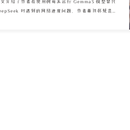
童年时玩过
文介绍了作者在使用树莓派运行 Gemma3 模型替代
的高多巴胺
eepSeek 时遇到的网络速度问题。作者最初怀疑是移
的快乐阈值
动网络或网卡驱动导致速度下降，但排查后发现光纤
复网络，但
线弯曲导致光信号折射次数增加，从而引起延迟和速
上网、离线
度降低。然而后续补充说明，实际原因可能是重新连
描述，反思
了另一个 LAN 口，网速因此恢复正常。文章以幽默
的影响。
的方式记录了这段排查经历，并科普了光纤弯曲对信
号传输的影响。