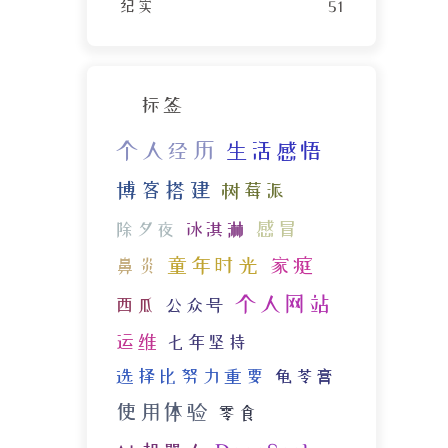
纪实
51
标签
个人经历
生活感悟
博客搭建
树莓派
感冒
除夕夜
冰淇淋
童年时光
家庭
鼻炎
个人网站
西瓜
公众号
运维
七年坚持
选择比努力重要
龟苓膏
使用体验
零食