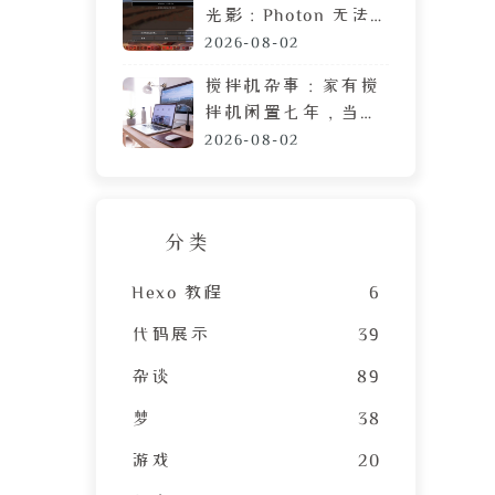
光影：Photon 无法
运行？可能需要这篇
2026-08-02
教程
搅拌机杂事：家有搅
拌机闲置七年，当心
霉菌毒素混进包子馅
2026-08-02
分类
Hexo 教程
6
代码展示
39
杂谈
89
梦
38
游戏
20