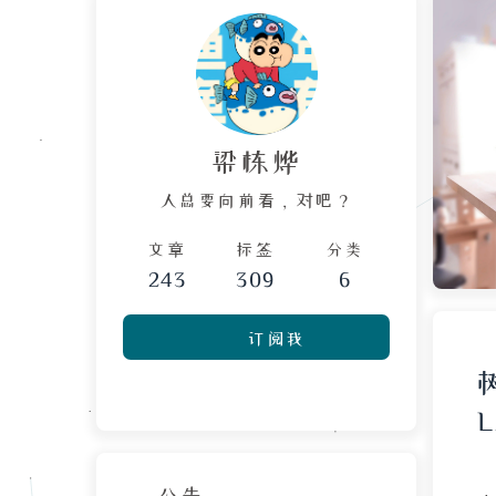
梁栋烨
人总要向前看，对吧？
文章
标签
分类
243
309
6
订阅我
公告