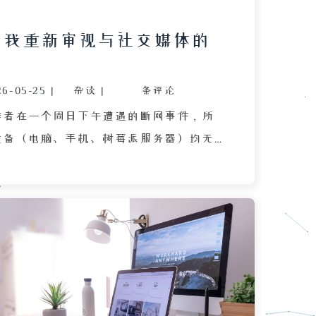
，我重新审视与社交媒体的
26-05-25
|
杂谈
|
条评论
作者在一个周日下午遭遇的断网事件，所
设备（电脑、手机、树莓派服务器）均无
，而父母设备正常。作者尝试重启设备、
机热点上网，虽暂时解决但体验极差，热
设备性能低下。断网期间，作者与妈妈散
思了自己近期接连倒霉的经历，并意外感
媒体之间的疏离感，重新体验到现实的强
后，作者尝试用 Git 管理《我的世界》
体悟到现实无法回滚。此外，作者回忆起