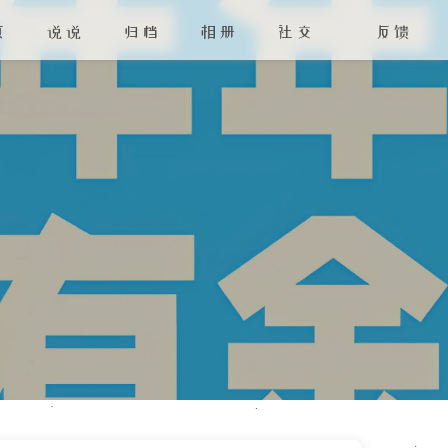
页
说说
归档
相册
社交
反馈