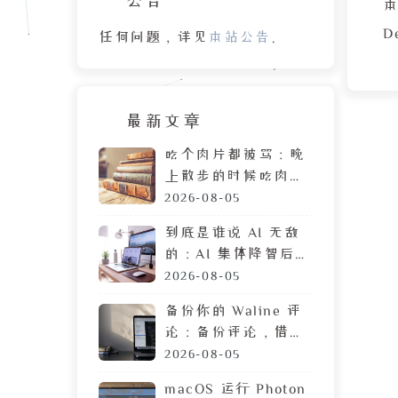
本
D
任何问题，详见
本站公告
。
最新文章
接
吃个肉片都被骂：晚
上散步的时候吃肉
脯，遭陌生人鄙视的
2026-08-05
目光
到底是谁说 AI 无敌
的：AI 集体降智后，
DeepSeek 让我彻底
2026-08-05
摆烂
备份你的 Waline 评
论：备份评论，借助
GitHub 定时执行任
2026-08-05
务
macOS 运行 Photon