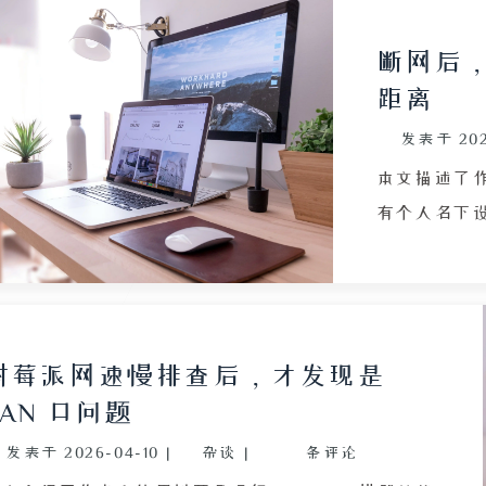
断网后
距离
发表于
20
本文描述了
有个人名下
法连接网络
使用妈妈手
点不稳定且
步聊天，反
树莓派网速慢排查后，才发现是
受到与社交
LAN 口问题
烈触感。回家
发表于
2026-04-10
|
杂谈
|
条评论
游戏存档，