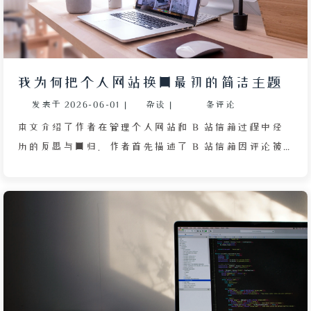
配，因此借助 AI 绘画将摄影作品转化为二维平面风
格，并采用纯白背景以聚焦重点。头像和英雄区域也选
用了作者喜欢的假面骑士电王图片，通过 AI 进行风格
转换。此外，作者还移除了若干无用的 CSS 和 JS 代
我为何把个人网站换回最初的简洁主题
码，如侧边栏样式、主题卡片颜色以及随机算法脚本。
发表于
2026-06-01
|
杂谈
|
条评论
最后，作者提醒老访客需清空浏览器静态缓存才能看到
新样式，新访客则无需操作。
本文介绍了作者在管理个人网站和 B 站信箱过程中经
历的反思与回归。作者首先描述了 B 站信箱因评论被
顶到热门而充斥陌生人的无效留言，使其难以分辨真实
交流，转而通过回看视频评论区逐条回复来寻求真实
感。接着，作者回顾了个人网站建设中因添加过多定制
功能如毛玻璃卡片、深色模式等导致界面臃肿混乱，最
终意识到最初的主题简洁完整，决定换回旧主题以回归
初心。由于缺乏 Git 记录，作者借助 MATUGEN 生成
配色方案，并利用 GLM 将配色写入主题，预期呈现更
明亮清新的效果。同时，作者保留了部分实用功能如