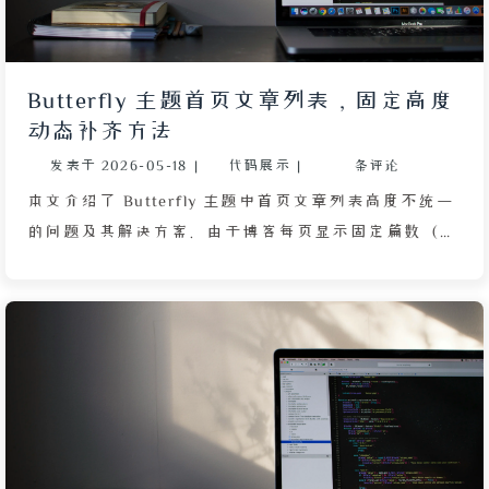
CSS 覆写规则、404 页面自动修复、友链模块和评论
区头像解析，实现删繁就简的融合升级。最后，作者反
思过度美化的教训，强调简洁是需学习的克制，并建议
Butterfly 主题首页文章列表，固定高度
访客在重新访问前清空浏览器缓存以避免样式冲突。
动态补齐方法
发表于
2026-05-18
|
代码展示
|
条评论
本文介绍了 Butterfly 主题中首页文章列表高度不统一
的问题及其解决方案。由于博客每页显示固定篇数（如
10 篇），末页文章数量不足时，列表容器高度会大幅
缩减，导致底部大量空白，影响视觉一致性。为解决该
问题，文章提供了一种基于 JavaScript 的动态补齐方
法：通过 fillRecentPostItems 函数检测 .recent-post-
items 容器内实际文章条目数，若少于目标值（如
10），则自动追加对应数量的隐藏 div 元素
（visibility: hidden），使容器高度始终与满篇数保持
一致。该逻辑还通过监听 pjax:complete 事件兼容