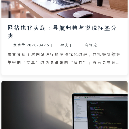
网站优化实战：导航归档与说说标签分
类
发表于
2026-04-15
|
杂谈
|
条评论
本文介绍了对网站进行的多项优化改进，包括将导航菜
单中的“文章”改为更准确的“归档”；将首页布局的
`index_layout` 从 3 改为 4 并采用卡片展示方式，以提
升视觉效果；将每页文章数从 10 篇增至 15 篇以提高浏
览效率；以及为所有说说条目添加标签分类功能，涵盖
生活、美食、技术、娱乐等类别，方便访客筛选查找。
文章也提及了后续将布局和分页改回原设置的调整。这
些改动从用户体验出发，使网站内容组织更清晰、浏览
更便捷。