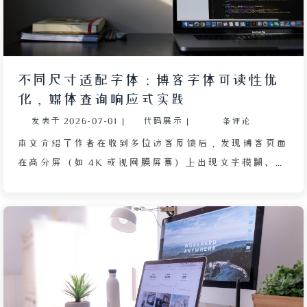
不同尺寸适配字体：博客字体可读性优
化，媒体查询响应式实践
发表于
2026-07-01
|
代码展示
|
条评论
本文介绍了作者在收到多位访客反馈后，发现博客页面
在高分屏（如 4K 或视网膜屏幕）上出现文字模糊、字
号过小的问题，而作者自身设备显示正常。经排查，排
除了字体与 CSS 样式错误，推测问题源于操作系统或
浏览器的缩放比例与页面适配机制冲突。作者最初采用
CSS 的 clamp() 函数实现流体排版，但实测发现该函数
在缩放后的 4K 屏幕上计算出的字号异常偏大，难以精
准适配不同设备的缩放习惯与像素密度。为此，作者转
而使用 @media 媒体查询为不同视口宽度指定基准字