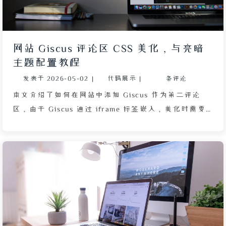
进步。
网站 Giscus 评论区 CSS 美化，与亮暗
主题配置教程
发表于
2026-05-02
|
代码展示
|
条评论
本文介绍了如何在网站中添加 Giscus 作为第二评论
区，由于 Giscus 通过 iframe 标签嵌入，美化时需要
使用带网站域名的绝对路径。文章选择 noborder_light
和 noborder_dark 作为默认亮暗主题，并将 CSS 文件
存放于 /assets/css/giscus/ 目录。详细给出了亮色与
暗色两套自定义 CSS 代码，包括字体引入、颜色变
量、按钮样式等，确保评论区与网站风格统一。最后展
示了在配置文件中的主题引用方式（light_theme 和
dark_theme）。整个过程旨在快速实现评论区的基本
美化，后续可进一步优化。