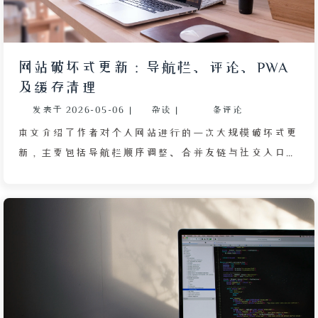
面等常见排查步骤，帮助读者避免因配置遗漏或缓存导
致修改无效的陷阱。最终，通过精准的 CSS 选择器和
统一的间距设置，网站排版获得了“书卷气”般的舒适
网站破坏式更新：导航栏、评论、PWA
阅读体验。
及缓存清理
发表于
2026-05-06
|
杂谈
|
条评论
本文介绍了作者对个人网站进行的一次大规模破坏式更
新，主要包括导航栏顺序调整、合并友链与社交入口、
新增工单和留言页面，并移除了分类与标签入口。网站
彻底删除了对 Giscus 评论系统的支持，保留 Waline
匿名评论功能以提升访客积极性；同时移除了大部分特
效和浅色模式，统一为深色主题，并更换了更符合风格
的图片。技术方面，新增 PWA 适配以提升缓存和加载
速度，移除 PJAX 并恢复 Lazyload 懒加载，优化了性
能。文章还提醒老读者务必清除浏览器缓存，并分享了
网站图标设计建议。作者感谢读者支持，鼓励大家继续