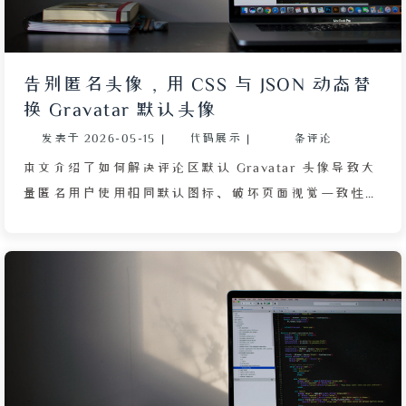
PJAX 无刷新加载，确保页面切换后自动执行补齐。同
时指出，在 index_layout 参数为 4 或 6 的特殊布局
下，由于文章条目高度依赖封面图片，纯隐藏标签会导
告别匿名头像，用 CSS 与 JSON 动态替
致高度不一致，因此需要额外添加空封面占位元素。最
换 Gravatar 默认头像
后说明如何通过主题的 inject 配置将脚本注入页面底
发表于
2026-05-15
|
代码展示
|
条评论
部，无需修改核心文件，便于维护升级。该方案有效解
决了分页高度不一致的布局问题。
本文介绍了如何解决评论区默认 Gravatar 头像导致大
量匿名用户使用相同默认图标、破坏页面视觉一致性的
问题。作者首先指出大部分评论系统基于 Gravatar 机
制，但国内用户很少注册，导致评论区频繁出现蓝色背
景的默认头像。最初的方案是利用 CSS 的 img[src=""]
属性选择器和 content: url() 声明直接替换头像地址，
但发现 CSS 文件被浏览器或 CDN 缓存后无法即时更
新，且随着无头像访客增多，维护成本极高。为此作者
提出了更优雅的解决方案：将头像映射关系写成 JSON
格式，部署在 GitHub Pages 上，再通过自执行