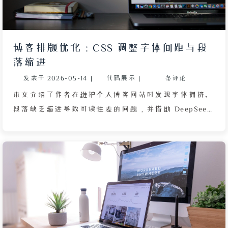
JavaScript 脚本从服务器拉取该 JSON，动态生成 CSS
样式并注入页面头部，从而替换所有匹配的 Gravatar
头像。该方案不依赖特定评论系统，只要底层使用
博客排版优化：CSS 调整字体间距与段
Gravatar 机制均可适用。作者最终将此服务命名为
落缩进
“梁栋烨头像联盟”，并开放共享，同时鼓励读者自行
发表于
2026-05-14
|
代码展示
|
条评论
搭建以完全掌控数据。文章还表示会为长期访客提供头
像解析工单，帮助其获得专属视觉标识。
本文介绍了作者在维护个人博客网站时发现字体拥挤、
段落缺乏缩进导致可读性差的问题，并借助 DeepSeek
寻求解决方案的过程。通过分析，作者确定需要针对文
章正文容器（article p 和 div#article-container p）
添加 text-indent: 2rem 实现首行缩进，同时为全站
body 设置 letter-spacing: 0.1rem 以增加字符间距。随
后，作者在 _config.butterfly.yml 主题配置文件中正确
引用了自定义的 paragraph.css 文件，并利用 GitHub
Actions 自动部署更新。文章还强调了在开发者工具中
验证样式是否生效、以及清除浏览器缓存或强制刷新页