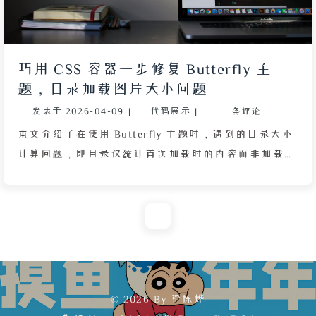
巧用 CSS 容器一步修复 Butterfly 主
题，目录加载图片大小问题
发表于
2026-04-09
|
代码展示
|
条评论
本文介绍了在使用 Butterfly 主题时，遇到的目录大小
计算问题，即目录仅统计首次加载时的内容而非加载完
成后的实际大小。文章提供了解决方案：通过为图片添
加 CSS 容器，设置 width: 100%、aspect-ratio 和
object-fit 属性，实现图片占位与裁剪，从而解决目录
高度计算错误。同时，作者强调了根据网站图片比例
（如 4:3、16:9 或 1:1）调整 aspect-ratio 值，并建议
使用压缩后的 .webp 格式图片以保持原分辨率。最后
给出了在主题配置文件中注入该 CSS 文件的方法。
© 2026 By 梁栋烨