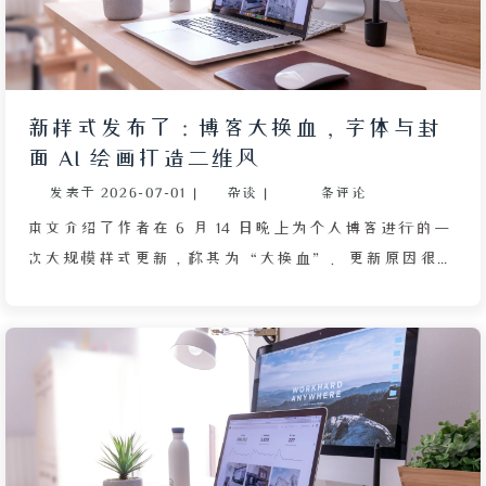
号：屏幕宽度超过 2560 像素时根字体设为 1.4rem，低
于 1024 像素时设为 0.9rem，以平衡各类阅读场景。此
外，博客内置了“阅读模式”按钮，可切换为系统字
体、宽行距的沉浸式排版，但多数非技术背景访客不理
新样式发布了：博客大换血，字体与封
解该功能，甚至不知如何启用。作者曾考虑撰写图文指
面 AI 绘画打造二维风
南并置顶首页，又担心过于正式显得像使用命令，最终
发表于
2026-07-01
|
杂谈
|
条评论
搁置了计划。文章反映了在美观与用户体验之间权衡的
困境，以及为不同设备适配字体所付出的努力。
本文介绍了作者在 6 月 14 日晚上为个人博客进行的一
次大规模样式更新，称其为“大换血”。更新原因很简
单：旧样式不好看，尤其是深色模式体验差，卡片与背
景难以区分。作者首先针对字体搭配进行了优化，指出
博客风格偏二维动漫卡通感，因此需要选择合适的卡通
字体，而非之前不协调的书法字体。经过在免费字体网
站中耐心筛选，最终在第 10 页找到了一款符合要求且
不过分张扬的卡通字体。其次，作者解决了图片搭配问
题：默认封面多为立体摄影作品，与二维动漫风格不匹