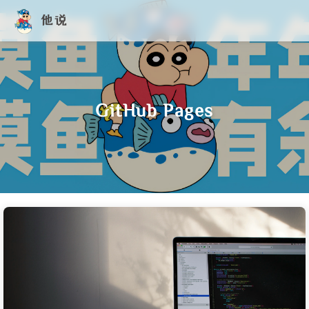
他说
GitHub Pages