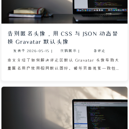
告别匿名头像，用 CSS 与 JSON 动态替
换 Gravatar 默认头像
发表于
2026-05-15
|
代码展示
|
条评论
本文介绍了如何解决评论区默认 Gravatar 头像导致大
量匿名用户使用相同默认图标、破坏页面视觉一致性的
问题。作者首先指出大部分评论系统基于 Gravatar 机
制，但国内用户很少注册，导致评论区频繁出现蓝色背
景的默认头像。最初的方案是利用 CSS 的 img[src=""]
属性选择器和 content: url() 声明直接替换头像地址，
但发现 CSS 文件被浏览器或 CDN 缓存后无法即时更
新，且随着无头像访客增多，维护成本极高。为此作者
提出了更优雅的解决方案：将头像映射关系写成 JSON