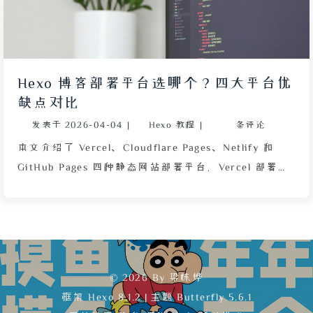
实现内容与主站分离管理。最后，作者解决了因仓库名
称冲突导致的路径跳转问题，通过改用不重名的仓库成
功部署。整个过程显著提升了版本管理效率，降低了维
护成本。
Hexo 博客部署平台选哪个？四大平台优
缺点对比
发表于
2026-04-04
|
Hexo 教程
|
条评论
本文介绍了 Vercel、Cloudflare Pages、Netlify 和
GitHub Pages 四种静态网站部署平台。Vercel 部署
Hexo 简单快速，但默认域名国内被屏蔽，需购买域
名；Cloudflare Pages 速度仅次于 Vercel，同样需要
自定义域名；Netlify 默认域名国内可访问，无需购买
域名；GitHub Pages 最简单但速度最慢，仅支持静态
页面和 Jekyll，其他框架需配置 Actions，优点是其
© 2026 By 梁栋烨
github.io 域名国内可访问。文章最后给出推荐顺序：
框架
Hexo 8.1.2
|
主题
Butterfly 5.6.1
Vercel 为首选，其次 Cloudflare Pages，再次