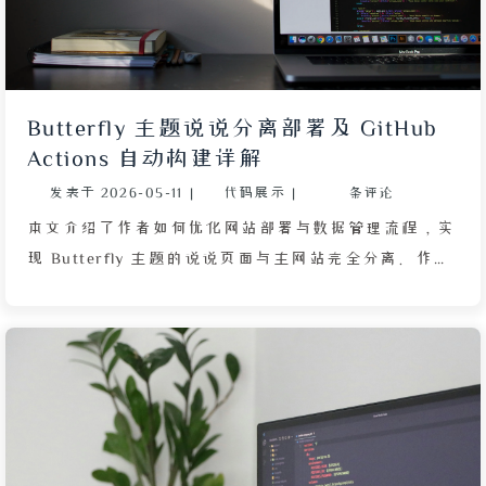
格式，部署在 GitHub Pages 上，再通过自执行
JavaScript 脚本从服务器拉取该 JSON，动态生成 CSS
样式并注入页面头部，从而替换所有匹配的 Gravatar
头像。该方案不依赖特定评论系统，只要底层使用
Butterfly 主题说说分离部署及 GitHub
Gravatar 机制均可适用。作者最终将此服务命名为
Actions 自动构建详解
“梁栋烨头像联盟”，并开放共享，同时鼓励读者自行
发表于
2026-05-11
|
代码展示
|
条评论
搭建以完全掌控数据。文章还表示会为长期访客提供头
像解析工单，帮助其获得专属视觉标识。
本文介绍了作者如何优化网站部署与数据管理流程，实
现 Butterfly 主题的说说页面与主网站完全分离。作者
首先改造了 GitHub Actions 中原本为 Next.js 设计的
模板，将其适配为 Hexo 构建流程，配置了缓存、并发
控制与自动部署，使每次推送代码后自动完成依赖安
装、静态文件生成并部署到 GitHub Pages。随后，作
者用 Python 编写脚本，将本地 YAML 格式的说说数据
转换为独立 JSON 文件，并修改说说页面的
Frontmatter 配置，使其远程加载该 JSON 数据，从而