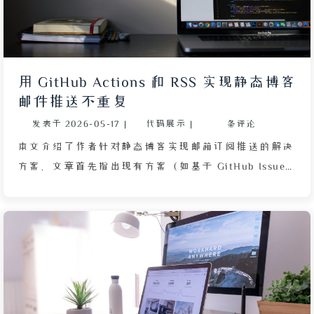
用 GitHub Actions 和 RSS 实现静态博客
邮件推送不重复
发表于
2026-05-17
|
代码展示
|
条评论
本文介绍了作者针对静态博客实现邮箱订阅推送的解决
方案。文章首先指出现有方案（如基于 GitHub Issues
的推送）存在重复推送、依赖读者 GitHub 账号等问
题，随后提出利用 GitHub Actions 的 Cache 系统记录
已推送文章链接，从而避免重复。作者详细说明了整体
流程：通过定时触发 Actions，运行 Python 脚本抓取
博客 RSS 地址中的最新文章，解析标题、摘要和链
接，并与缓存文件比对，若为新文章则生成 HTML 邮
件，并通过 SMTP 协议密送订阅者。所有敏感配置（如