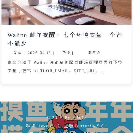
SMTP 凭据、邮箱列表）均存入 GitHub Secrets 以保
护隐私。文章还给出了完整的 YAML 工作流配置和
Python 脚本示例，支持自定义邮件模板标签。最后，
作者推荐使用 Resend 等免费 SMTP 服务，并列出需要
Waline 邮箱提醒：七个环境变量一个都
创建的 Secrets 参数，方便读者 Fork 仓库后直接使
不能少
用。该方案实现了真正的不重复邮箱推送，适用于任何
发表于
2026-04-13
|
杂谈
|
条评论
拥有 RSS 输出的静态博客。
本文介绍了 Waline 评论系统配置邮箱提醒所需的环境
变量，包括 AUTHOR_EMAIL、SITE_URL、
SMTP_USER、SMTP_PASS、SMTP_HOST、
SMTP_PORT 和 SITE_NAME，并强调一个也不能少。
文章指出 SMTP_USER 和 AUTHOR_EMAIL 可以相同，
也可使用域名邮箱；同时提醒在 Vercel 或 Docker 部
署时，环境变量的写法差异——Docker 版 docker-
© 2026 By 梁栋烨
compose.yml 中值不能带引号。全文旨在帮助已搭建好
框架
Hexo 8.1.2
|
主题
Butterfly 5.6.1
Waline 的用户快速完成邮件通知配置，避免遗漏关键