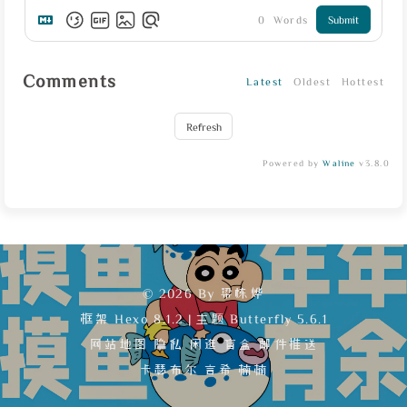
0
Words
Submit
Comments
Latest
Oldest
Hottest
Refresh
Powered by
Waline
v3.8.0
© 2026 By 梁栋烨
框架
Hexo 8.1.2
|
主题
Butterfly 5.6.1
网站地图
隐私
闲逛
盲盒
邮件推送
卡瑟布尔
言希
楠楠