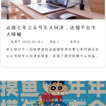
运维七年公众号无人问津，选错平台令
人唏嘘
发表于
2026-04-19
|
杂谈
|
条评论
本文探讨了一位快退休的运维程序员花费七年时间运营
公众号却无人问津的现象，反思了路径依赖与认知盲区
的影响。作者对比了独立博客与公众号的优劣，认为若
当初选择搭建个人网站，其积累的文章或许能成为数字
资产并获得长尾流量。然而，文章最后指出，该运维程
序员有退休金保底，运营公众号仅出于个人情趣，而真
正依赖个人网站谋生的站长才面临生存压力。本文揭示
© 2026 By 梁栋烨
了选择比努力更重要，但背景差异也会改变事情的实
框架
Hexo 8.1.2
|
主题
Butterfly 5.6.1
质。