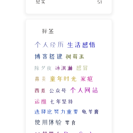
纪实
51
标签
个人经历
生活感悟
博客搭建
树莓派
感冒
除夕夜
冰淇淋
童年时光
家庭
鼻炎
个人网站
西瓜
公众号
运维
七年坚持
选择比努力重要
龟苓膏
使用体验
零食