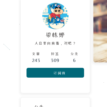
梁栋烨
人总要向前看，对吧？
文章
标签
分类
243
309
6
订阅我
公告