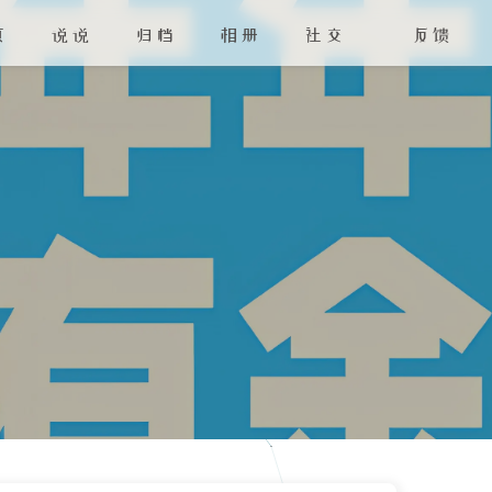
页
说说
归档
相册
社交
反馈