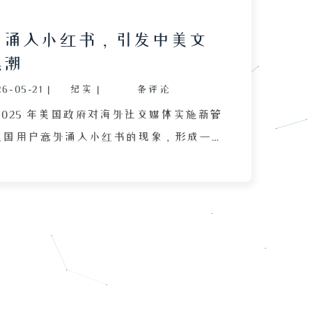
户涌入小红书，引发中美文
热潮
26-05-21
|
纪实
|
条评论
2025 年美国政府对海外社交媒体实施新管
美国用户意外涌入小红书的现象，形成一
中美对账”的跨文化互动：两国网友通过
疗、教育、税收等日常生活实况，打破了
刻板印象。文章描述了这一过程中小红书
——从国内小众平台变为中外文化交流主
户首次适应中国社区规则与语言环境，评
程序员交流代码、英语教师免费教学、用
与文化等跨国协作场景。同时，文章分析