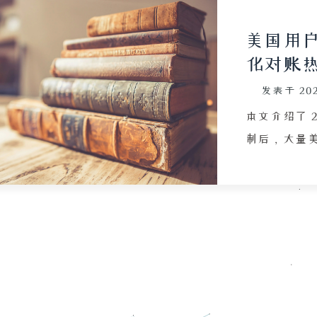
美国用
化对账
发表于
20
本文介绍了 
制后，大量
场被称为“
问答对比医
彼此原有的
的角色转换
场，外国用
论区出现了
户互教语言