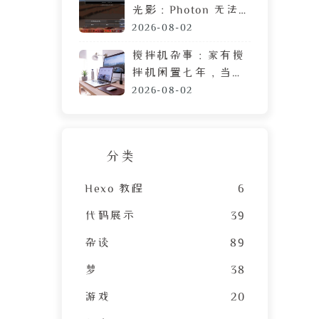
光影：Photon 无法
运行？可能需要这篇
2026-08-02
教程
搅拌机杂事：家有搅
拌机闲置七年，当心
霉菌毒素混进包子馅
2026-08-02
分类
Hexo 教程
6
代码展示
39
杂谈
89
梦
38
游戏
20