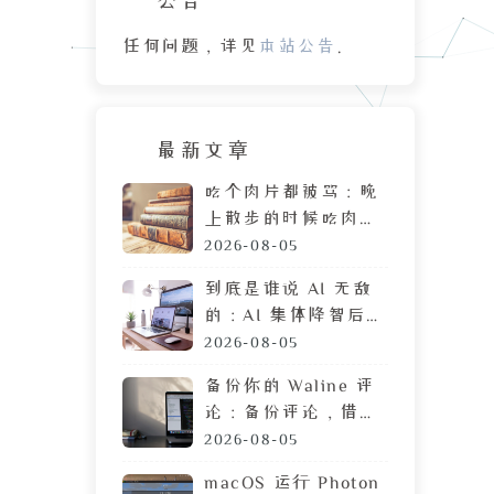
任何问题，详见
本站公告
。
最新文章
吃个肉片都被骂：晚
上散步的时候吃肉
脯，遭陌生人鄙视的
2026-08-05
目光
到底是谁说 AI 无敌
的：AI 集体降智后，
DeepSeek 让我彻底
2026-08-05
摆烂
备份你的 Waline 评
论：备份评论，借助
GitHub 定时执行任
2026-08-05
务
macOS 运行 Photon