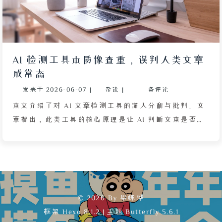
欲会枯竭，只有探索和记录才能真正体现写作的意义。
文中引用一位游戏博主的故事，强调记录的价值在于可
能在不经意间点燃他人的灵光，这正是写作的深层意义
所在。
AI 检测工具本质像查重，误判人类文章
成常态
发表于
2026-06-07
|
杂谈
|
条评论
本文介绍了对 AI 文章检测工具的深入分析与批判。文
章指出，此类工具的核心原理是让 AI 判断文本是否具
有“AI 味”，但这种做法存在根本性矛盾：让一个概
率模型去识别何为“莫名其妙”，如同请狐狸看鸡窝。
作者对比了绘画 AI 检测的早期有效性，指出其基于 AI
模仿人类新手错误，随着技术进步逐渐失效，而文字检
测则更难固定规则。文章进一步揭示，人类写作本身存
© 2026 By 梁栋烨
在大量套路化表达，如公文、营销号文案，这些正是
框架
Hexo 8.1.2
|
主题
Butterfly 5.6.1
AI 训练数据的来源，导致自然人类文章常被误判，而