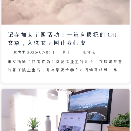
等标准化字体，因为其冷静机械的质感会削弱文字的温
度与趣味。文章呼吁网站运营者放过自己，保留专属的
字体风格与稳定的视觉调性，才能维持网站独特的魅
力。
记参加文字园活动：一篇有瑕疵的 Git
文章，入选文字园让我心虚
发表于
2026-07-03
|
梦
|
条评论
本文描述了作者作为 1 位餐饮业主的儿子，在妈妈经营
的餐厅楼上生活，并与挚友卡瑟布尔因博客结缘、常在
深夜探讨写作的故事。作者向来对博客集体活动保持疏
离，却破例参加了名为“文字园”的博客共创活动，从
旧稿中翻出 1 篇关于 Git 技术细节的文章投递出去。该
文被编辑选中并作为视频主打内容发布，意外收获较高
播放量与好评，但评论区许多读者误以为作者被盗稿，
纷纷艾特其 ID 提示维权。作者内心充满矛盾：一方面
感激读者的关心，另一方面深知文章中的技术细节未经