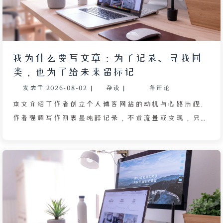
我为什么要写文章：为了记录、寻找同
类，也为了给未来留标记
发表于
2026-08-02
|
杂谈
|
条评论
本文介绍了作者创立个人博客网站的动机与心路历程。
作者强调写作初衷是纯粹记录，不求流量或变现，只为
给未来的自己留下标记，也让同类读者在茫茫网络中寻
得共鸣。同时，写作帮助作者理清思绪，避免陷入“思
而不学则殆”的循环，并希望文章能作为思考样本，为
遇到困惑的人提供启发。关于网站建设，作者选择了静
态博客与 GitHub Pages，成本低廉、无需维护，并珍
视这个不受算法和平台限制的个人空间。他认为博客连
接的是真诚的熟人关系，评论门槛也天然过滤了浮躁的