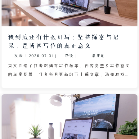
实际验证，存在瑕疵，担心被硬核开发者识破。好友卡
瑟布尔开导作者，指出这篇“最差”文章可能成为敲门
砖，吸引读者去发现作者更用心的作品。然而，当作者
看到评论区不断涌现的技术追问时，仍感到如临考场般
我到底还有什么可写：坚持探索与记
的压力。文章展现了创作者在意外走红后对作品质量的
录，是博客写作的真正意义
深层焦虑，以及面对读者关注时的复杂心境。
发表于
2026-07-01
|
杂谈
|
条评论
本文介绍了作者对博客写作频率、内容类型及写作意义
的深度反思。作者每月更新约五十篇文章，涵盖游戏心
得、技术教程等多个门类，但真正值得书写的重要经历
有限，大部分内容是在填补过去的空白。文章探讨了日
记博主与动态博主两种路线的取舍：前者注重完整记
录，但篇幅过长考验读者耐心；后者事件碎片化，出篇
快但易失去连贯性和新鲜素材。AI 分析指出，成年人
五年内的高价值回忆仅三十至四十五篇，大量日常生活
平淡无奇，难以持续产出。作者认为，人的灵感与创作