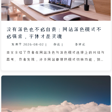
过客。展望未来，作者并不试图预测风口，而是选择做
好当下，把问题交给时间，就像此刻写下的文字，只为
让未来的自己知道曾经这样想过。
没有深色也不必自责：网站深色模式不
必强求，字体才是灵魂
发表于
2026-08-02
|
杂谈
|
条评论
本文介绍了作者在网站浅色与深色模式选择上的纠结与
思考。作者发现，许多网站都提供模式切换功能，但自
己因担心“吃亏”而犹豫是否开启深色模式。文章指
出，所谓“模式自由”并非盲目跟随用户系统偏好，而
应取决于网站的内容定位与设计初衷：若网站为深色量
身打造，就应固定深色；若为浅色精心打磨，则保持浅
色。最忌讳的是随系统自动跳变，导致观感混乱。同
时，作者批评了强行切换模式后出现的色彩生硬、可读
性下降等问题，并延伸到字体选择：不应滥用思源黑体