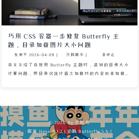
巧用 CSS 容器一步修复 Butterfly 主
题，目录加载图片大小问题
发表于
2026-04-09
|
代码展示
|
条评论
本文介绍了在使用 Butterfly 主题时，遇到的目录大小
计算问题，即目录仅统计首次加载时的内容而非加载完
成后的实际大小。文章提供了解决方案：通过为图片添
加 CSS 容器，设置 width: 100%、aspect-ratio 和
object-fit 属性，实现图片占位与裁剪，从而解决目录
高度计算错误。同时，作者强调了根据网站图片比例
（如 4:3、16:9 或 1:1）调整 aspect-ratio 值，并建议
© 2026 By 梁栋烨
使用压缩后的 .webp 格式图片以保持原分辨率。最后
框架
Hexo 8.1.2
|
主题
Butterfly 5.6.1
给出了在主题配置文件中注入该 CSS 文件的方法。