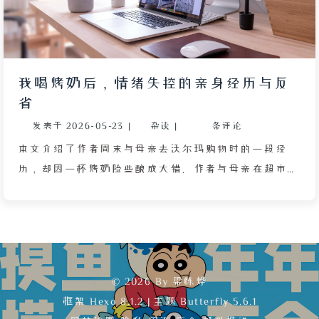
我喝烤奶后，情绪失控的亲身经历与反
省
发表于
2026-05-23
|
杂谈
|
条评论
本文介绍了作者周末与母亲去沃尔玛购物时的一段经
历，却因一杯烤奶险些酿成大错。作者与母亲在超市因
商品价格偏高而草草购买了蛋糕便离开，随后拒绝了去
麦当劳买甜筒的提议，只因曾与店员发生过不快。接着
在正新鸡排店因只有辣味而放弃购买，最后在奶茶店花
六元钱买了杯常温小杯烤奶。喝下烤奶不久，作者突然
感到强烈的烦躁与易怒，甚至失控动手按压母亲的脖
© 2026 By 梁栋烨
子，幸而未造成伤害。事后作者深刻反思，怀疑饮料中
框架
Hexo 8.1.2
|
主题
Butterfly 5.6.1
过高的糖分或咖啡因导致血糖飙升、情绪失控，并将此