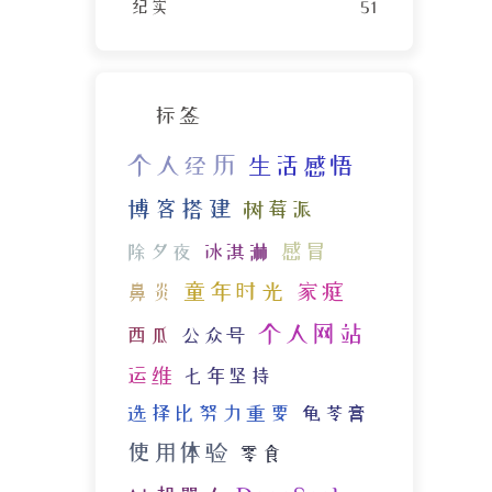
纪实
51
标签
个人经历
生活感悟
博客搭建
树莓派
感冒
除夕夜
冰淇淋
童年时光
家庭
鼻炎
个人网站
西瓜
公众号
运维
七年坚持
选择比努力重要
龟苓膏
使用体验
零食