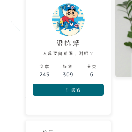
梁栋烨
人总要向前看，对吧？
文章
标签
分类
243
309
6
订阅我
公告