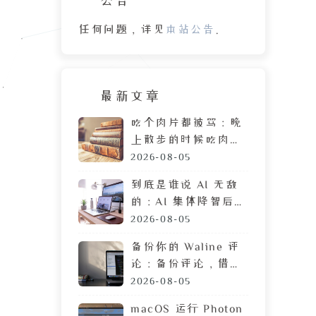
任何问题，详见
本站公告
。
最新文章
吃个肉片都被骂：晚
上散步的时候吃肉
脯，遭陌生人鄙视的
2026-08-05
目光
到底是谁说 AI 无敌
的：AI 集体降智后，
DeepSeek 让我彻底
2026-08-05
摆烂
备份你的 Waline 评
论：备份评论，借助
GitHub 定时执行任
2026-08-05
务
macOS 运行 Photon