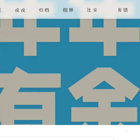
页
说说
归档
相册
社交
反馈