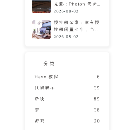
光影：Photon 无法
运行？可能需要这篇
2026-08-02
教程
搅拌机杂事：家有搅
拌机闲置七年，当心
霉菌毒素混进包子馅
2026-08-02
分类
Hexo 教程
6
代码展示
39
杂谈
89
梦
38
游戏
20