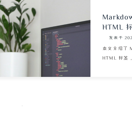
Mark
HTML
发表于
20
本文介绍了 
HTML 标
列、无序序
线、行内代
等。通过对比
HTML 实现
法，并理解其
学者参考，也