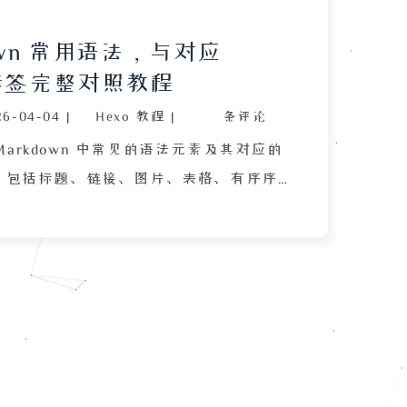
down 常用语法，与对应
 标签完整对照教程
26-04-04
|
Hexo 教程
|
条评论
Markdown 中常见的语法元素及其对应的
签，包括标题、链接、图片、表格、有序序
列、删除线、斜体、标粗、引用、分割
码、代码块以及任务列表（待办和已办）
 Markdown 简洁的书写方式与相应的
，帮助读者快速掌握 Markdown 的使用方
作为 HTML 简化版的本质。文章适合初
便于有 HTML 基础的开发者快速切换。