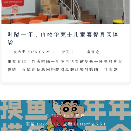
而缓解了鼻炎带来的昏沉感。整篇文章以轻松口吻记录
了这次实惠又愉快的用餐体验。
时隔一年，再吃华莱士儿童套餐真实体
验
发表于
2026-05-25
|
纪实
|
条评论
本文介绍了作者时隔一年多再次尝试华莱士快餐的真实
体验，并借此反思网络梗对品牌认知的影响。作者曾因
华莱士被调侃为“喷射战士”而感到惋惜，认为这个价
格亲民、口味不差的品牌值得被公正对待。由于自身敏
感鼻炎和以往单点导致价格偏高的误解，作者很少光
顾。这次在周一下午人少时与母亲同行，通过点 17 元
的儿童套餐（含薯条、蔬菜汉堡、鸡块、小可乐），发
© 2026 By 梁栋烨
现套餐价格仅需单点的一半左右，且食物新鲜、口味清
框架
Hexo 8.1.2
|
主题
Butterfly 5.6.1
淡不辣，搭配冰可乐在空调房中体验极佳。作者认为，