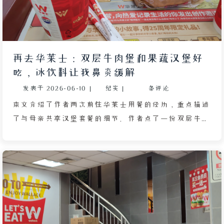
再去华莱士：双层牛肉堡和果蔬汉堡好
吃，冰饮料让我鼻炎缓解
发表于
2026-06-10
|
纪实
|
条评论
本文介绍了作者两次前往华莱士用餐的经历，重点描述
了与母亲共享汉堡套餐的细节。作者点了一份双层牛肉
堡和一杯可乐，母亲则选了果蔬汉堡和果汁，由于店铺
促销，果蔬汉堡和果汁各获一份免费赠品，母亲将免费
部分全部让给作者。双层牛肉堡分量充足，面包胚松软
有弹性，两层牛肉饼煎至微焦，搭配番茄酱和生菜，口
感丰富满足；果蔬汉堡酸甜可口。两杯冰饮（可乐与果
汁）带来清凉解暑之感，作者边吃边看视频，感觉精神
焕发。由于未点辣味食物，用餐后未出现肠胃不适，反