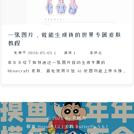
一张图片，就能生成我的世界专属皮肤
教程
发表于
2026-05-03
|
游戏
|
条评论
本文介绍了如何通过一张图片自动生成专属的
Minecraft 皮肤。首先使用豆包 AI 绘图功能上传头像
原图，输入详细提示词生成包含正面、侧面和背面的角
色三视图。然后访问 LUMEN Weaver 在线工具，上传
三视图并点击生成按钮，系统会自动将角色特征转换为
像素风格皮肤，登录后可使用豆进行生成。最后根据玩
家类型选择合适的皮肤应用方式：正版用户可通过启动
© 2026 By 梁栋烨
器上传至 MC 官网；LittleSkin 等第三方皮肤库用户需
框架
Hexo 8.1.2
|
主题
Butterfly 5.6.1
先上传至皮肤站再加载；离线玩家可直接在启动器中切