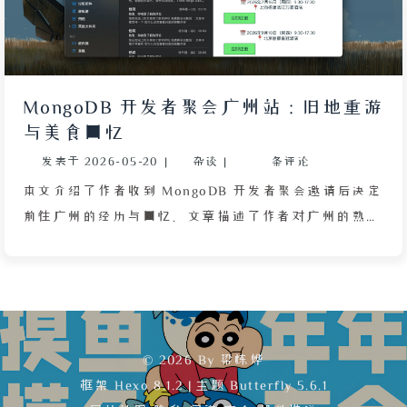
上技校机电专业时期待落空的挫败感，并担忧此次会议
可能与那次经历相似。尽管理解父亲生病并非任何人过
错，但情绪仍需时间消化。已发货且无法退款的电脑包
成为失落情绪的具象载体，作者在文中向过去满怀期待
MongoDB 开发者聚会广州站：旧地重游
的自己表达了歉意，并强调这并非自身之错。全文通过
与美食回忆
细腻的心理描写，呈现了少年面对计划突变的无奈与成
发表于
2026-05-20
|
杂谈
|
条评论
长中的自我和解。
本文介绍了作者收到 MongoDB 开发者聚会邀请后决定
前往广州的经历与回忆。文章描述了作者对广州的熟悉
与怀念，包括越秀区的烈士陵园、白云山等旧地重游的
感触，以及计划顺道探望住在越秀区的姑妈、姑父，并
尝试前往未曾到过的增城体验当地风景与荔枝。作者回
忆了广州炎热的天气、高铁站附近的闷热感受、昂贵的
酒店住宿与更实惠的招待所选择，以及深巷中凉水铺的
© 2026 By 梁栋烨
糖水、艇仔粥等美食带来的味觉记忆。此外，文章提到
框架
Hexo 8.1.2
|
主题
Butterfly 5.6.1
了网上订票时需要填写个人信息，作者特意使用域名邮