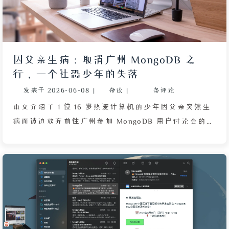
因父亲生病：取消广州 MongoDB 之
行，一个社恐少年的失落
发表于
2026-06-08
|
杂谈
|
条评论
本文介绍了 1 位 16 岁热爱计算机的少年因父亲突然生
病而被迫放弃前往广州参加 MongoDB 用户讨论会的经
历与内心感受。作者原本对上月与本月铺垫已久的出行
充满期待，却接连遭遇身体不适、令人心烦的新闻以及
父亲生病的意外，种种迹象最终指向取消行程的结论。
文中坦诚表达了对陌生社交场合的恐惧——自认为有社
恐，且对 MongoDB 了解有限，日常更常用 Neon 等其
他数据库，甚至是在 DeepSeek 的提及下才知道
MongoDB 是一种 JSON 类型数据库。作者回忆了此前