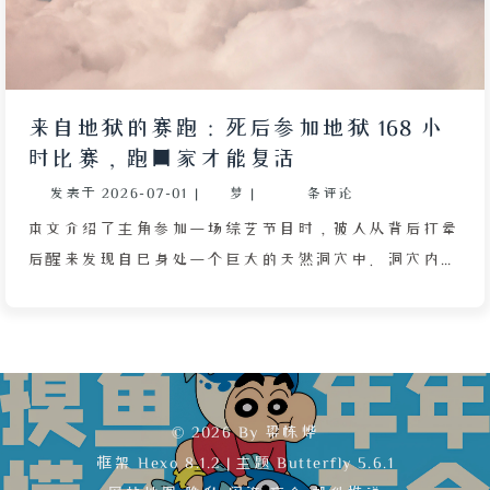
来自地狱的赛跑：死后参加地狱 168 小
时比赛，跑回家才能复活
发表于
2026-07-01
|
梦
|
条评论
本文介绍了主角参加一场综艺节目时，被人从背后打晕
后醒来发现自己身处一个巨大的天然洞穴中。洞穴内聚
集了许多同样被打晕的参赛者，众人神色茫然。主持人
宣布这里是“地狱 168 小时决赛”，奖品是复活的机
会。主角低头看到自己手掌透明，身体边缘发光，意识
到自己已经死亡，周围人也都是灵魂状态。比赛内容包
括赛车、溜冰和长跑，时间限定一周，最终跑回自己的
© 2026 By 梁栋烨
家即可获胜。主角凭借对街道的记忆和灵魂状态下无体
框架
Hexo 8.1.2
|
主题
Butterfly 5.6.1
力限制的优势，在赛车和长跑中始终保持领先。这些街