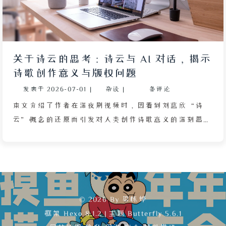
关于诗云的思考：诗云与 AI 对话，揭示
诗歌创作意义与版权问题
发表于
2026-07-01
|
杂谈
|
条评论
本文介绍了作者在深夜刷视频时，因看到刘慈欣“诗
云”概念的还原而引发对人类创作诗歌意义的深刻思
考。作者设想通过构建一个庞大的中文码库，将几亿进
制每一位数映射到汉字，理论上可以暴力枚举出所有可
能的五言绝句等诗歌组合。在与 DeepSeek 的讨论中，
文章指出这种“所有可能诗歌库”存在法律和实际硬
伤：版权法只保护实际固定下来的独创性表达，而非数
© 2026 By 梁栋烨
学可能性；且机械的一一映射因缺乏个性化取舍，不构
框架
Hexo 8.1.2
|
主题
Butterfly 5.6.1
成独创性，法院不会允许任何人垄断所有排列组合。文