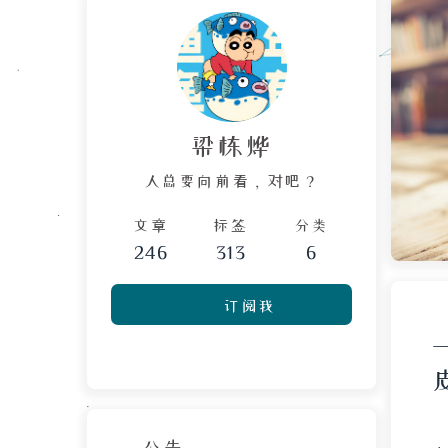
梁栋烨
人总要向前看，对吧？
文章
标签
分类
246
313
6
订阅我
公告