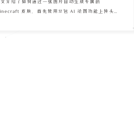
具在具体任
本文介绍了如何通过一张图片自动生成专属的
inecraft 皮肤。首先使用豆包 AI 绘图功能上传头像
原图，输入详细提示词生成包含正面、侧面和背面的
色三视图。然后访问 LUMEN Weaver 在线工具，上
传三视图并点击生成按钮，系统会自动将角色特征转
换为像素风格皮肤，登录后可使用豆进行生成。最后
根据玩家类型选择合适的皮肤应用方式：正版用户可
过启动器上传至 MC 官网；LittleSkin 等第三方皮
肤库用户需先上传至皮肤站再加载；离线玩家可直接
在启动器中切换，但联机时其他玩家无法看到。该方
法尤其适合动漫风格图片，真人照片需先转为动漫风
格再处理。注意三视图必须为单张合并图片。