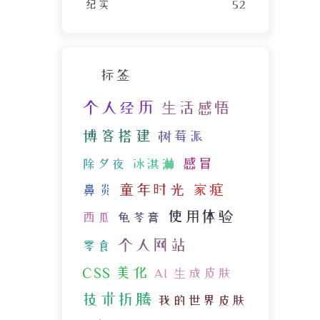
纪实
52
标签
个人经历
生活感悟
博客搭建
树莓派
感冒
除夕夜
冰淇淋
童年时光
家庭
鼻炎
使用体验
西瓜
龟苓膏
个人网站
零食
CSS 美化
AI 生成皮肤
技术折腾
我的世界皮肤