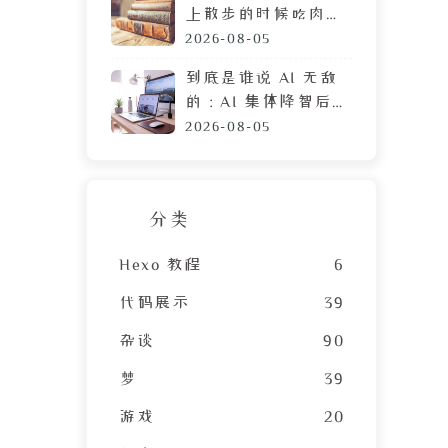
上散步的时候吃肉
脯，遭陌生人鄙视的
2026-08-05
目光
到底是谁说 AI 无敌
的：AI 集体降智后，
DeepSeek 让我彻底
2026-08-05
摆烂
分类
Hexo 教程
6
代码展示
39
杂谈
90
梦
39
游戏
20