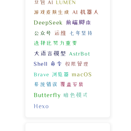
豆包 AI
LUMEN
AI 机器人
游戏皮肤生成
DeepSeek
前端脚本
运维
公众号
七年坚持
选择比努力重要
大语言模型
AstrBot
Shell 命令
权限管理
macOS
Brave 浏览器
系统错误
覆盖安装
Butterfly
暗色模式
Hexo