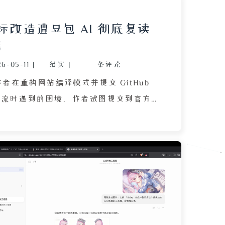
图标改造遭豆包 AI 彻底复读
磨
6-05-11
|
纪实
|
条评论
者在重构网站编译模式并提交 GitHub
s 工作流时遇到的困境。作者试图提交到官方模
必须勾选一份全英文的 Pull Request
一条要求提供图标。由于作者仅准备了代
Hugo 的六角形图标修改为 Hexo 的尖
SVG 修改失败。在求助 AI 豆包时，豆包
题却无法生成正确图片，甚至只给出空洞
回忆豆包仅在生成角色三视图和技校填表
次低效服务感到失望。文章探讨了 AI 工