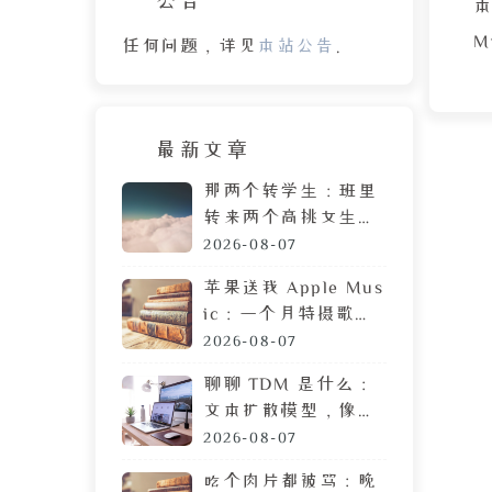
M
任何问题，详见
本站公告
。
角
最新文章
那两个转学生：班里
转来两个高挑女生，
拷贝 MP3 居然是喜
2026-08-07
通
欢我
苹果送我 Apple Mus
ic：一个月特摄歌曲
搜索体验，让我果断
2026-08-07
弃用
聊聊 TDM 是什么：
文本扩散模型，像生
成图片一样生成文章
2026-08-07
吃个肉片都被骂：晚