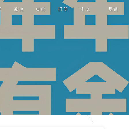
页
说说
归档
相册
社交
反馈