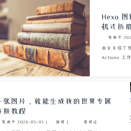
Hexo 
机式折
发表于
202
本文介绍了作
Action
板仓库，却发现
表单，其中
码，便尝试将 
角风格，但 
一张图片，就能生成我的世界专属
反复复述问
皮肤教程
承诺。作者
发表于
2026-05-03
|
游戏
|
条评论
时有用，对这