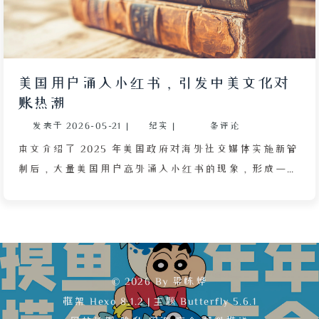
美国用户涌入小红书，引发中美文化对
账热潮
发表于
2026-05-21
|
纪实
|
条评论
本文介绍了 2025 年美国政府对海外社交媒体实施新管
制后，大量美国用户意外涌入小红书的现象，形成一场
被称为“中美对账”的跨文化互动：两国网友通过问答
对比医疗、教育、税收等日常生活实况，打破了彼此原
有的刻板印象。文章描述了这一过程中小红书的角色转
换——从国内小众平台变为中外文化交流主场，外国用
户首次适应中国社区规则与语言环境，评论区出现了程
© 2026 By 梁栋烨
序员交流代码、英语教师免费教学、用户互教语言与文
框架
Hexo 8.1.2
|
主题
Butterfly 5.6.1
化等跨国协作场景。同时，文章分析了这种自发迁徙背