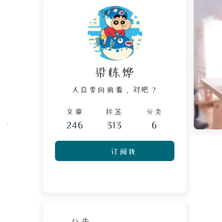
梁栋烨
人总要向前看，对吧？
文章
标签
分类
246
313
6
订阅我
公告