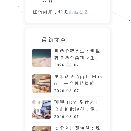
任何问题，详见
本站公告
。
最新文章
那两个转学生：班里
转来两个高挑女生，
拷贝 MP3 居然是喜
2026-08-07
欢我
苹果送我 Apple Mus
ic：一个月特摄歌曲
搜索体验，让我果断
2026-08-07
弃用
聊聊 TDM 是什么：
文本扩散模型，像生
成图片一样生成文章
2026-08-07
吃个肉片都被骂：晚