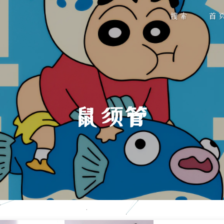
搜索
首
鼠须管