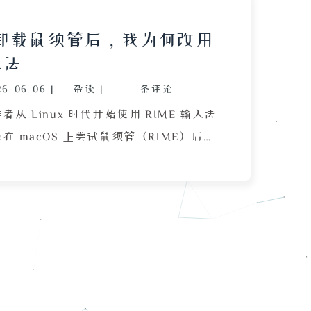
S 卸载鼠须管后，我为何改用
入法
26-06-06
|
杂谈
|
条评论
从 Linux 时代开始使用 RIME 输入法
在 macOS 上尝试鼠须管（RIME）后因
动、交互陌生而决定卸载的过程。作者详
鼠须管时遇到的困难：macOS 系统设置
删除输入法的入口，且即使从输入法列表
，后台进程仍持续运行，导致直接删除文
用。最终通过搜索找到解决方案，先退出
以清理进程，再使用快捷键 Command +
跳转到 /Library/Input Methods 目录，将