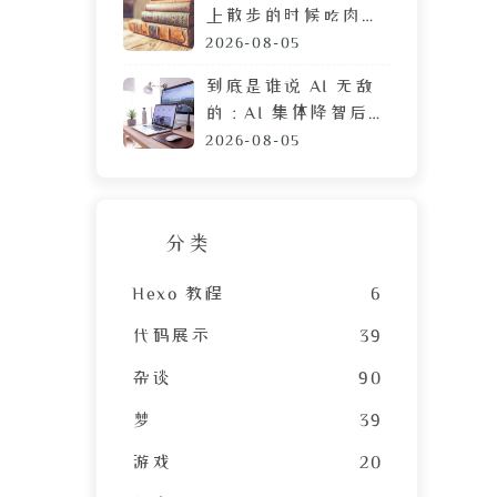
上散步的时候吃肉
脯，遭陌生人鄙视的
2026-08-05
目光
到底是谁说 AI 无敌
的：AI 集体降智后，
DeepSeek 让我彻底
2026-08-05
摆烂
分类
Hexo 教程
6
代码展示
39
杂谈
90
梦
39
游戏
20