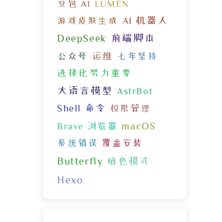
豆包 AI
LUMEN
AI 机器人
游戏皮肤生成
DeepSeek
前端脚本
运维
公众号
七年坚持
选择比努力重要
大语言模型
AstrBot
Shell 命令
权限管理
macOS
Brave 浏览器
系统错误
覆盖安装
Butterfly
暗色模式
Hexo