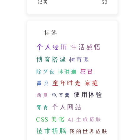
纪实
52
标签
个人经历
生活感悟
博客搭建
树莓派
感冒
除夕夜
冰淇淋
童年时光
家庭
鼻炎
使用体验
西瓜
龟苓膏
个人网站
零食
CSS 美化
AI 生成皮肤
技术折腾
我的世界皮肤