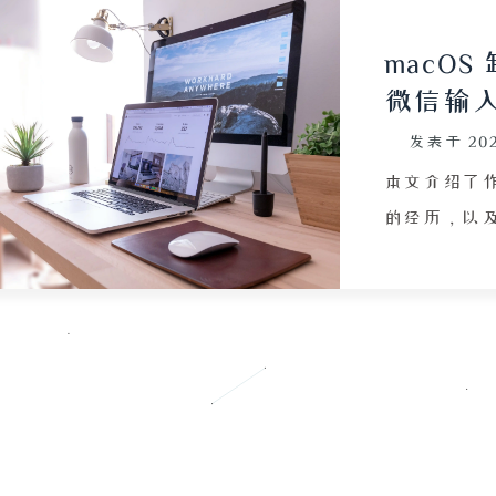
macO
微信输
发表于
20
本文介绍了作者
的经历，以及
配置频繁变
细描述了卸载
中并无直接
中取消勾选
件时提示占
当前用户登录
Shift + G 