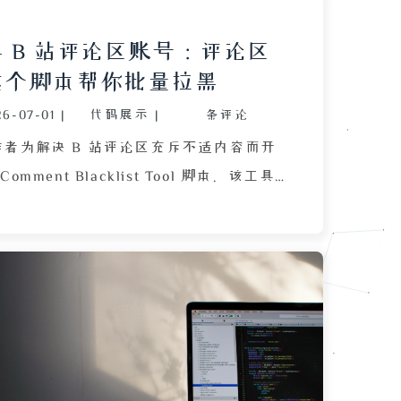
 B 站评论区账号：评论区
这个脚本帮你批量拉黑
26-07-01
|
代码展示
|
条评论
者为解决 B 站评论区充斥不适内容而开
i Comment Blacklist Tool 脚本。该工具
wright 框架，能够自动滚动评论、点击“更
执行“加入黑名单”操作，全程不显示评
免用户情绪污染。文章详细阐述了脚本面
挑战：嵌套 Shadow DOM 的结构穿越以
更多”按钮，并给出通过 JavaScript
强制覆写 CSS 样式、使用 dispatchEvent
解决方案。同时，脚本处理了拉黑后评论