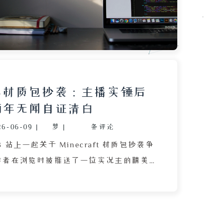
情况，通过 UID 去重避免重复拉黑。部
隆项目、创建 Python 虚拟环境、安装依
right 的 Chromium 浏览器，并需将 B 站
 粘贴到配置中。文章最后强调该工具仅供学习
号风险，作者通过加入随机延迟（0.5 -
模拟人类操作以降低检测概率，并计划未来增
界材质包抄袭：主播实锤后
或用户名拉黑等精细功能，帮助用户过滤
两年无闻自证清白
26-06-09
|
梦
|
条评论
 站上一起关于 Minecraft 材质包抄袭争
作者在浏览时被推送了一位实况主的精美
但弹幕指出其材质包疑似抄袭“阿普修·真
”。评论区出现大量对比证据，如纹理锯
 Bug 位置等都高度一致。作者私信阿普