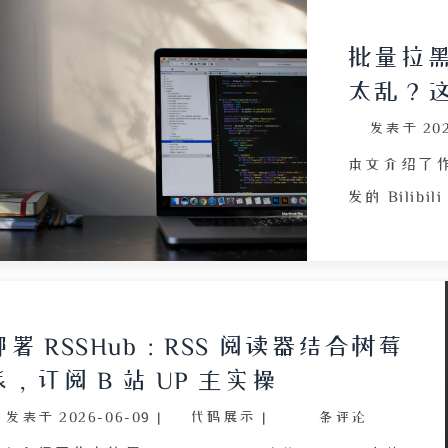
批量拉黑
太乱？
发表于
20
本文介绍了作
发的 Bilibil
基于 Play
多”按钮并
论内容，避
临的两大技术
部署 RSSHub：RSS 阅读器结合树莓
及默认隐藏的“
派，订阅 B 站 UP 主实操
evaluate 
发表于
2026-06-09
|
代码展示
|
条评论
模拟点击的