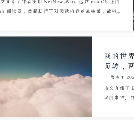
区自动刷新的
文介绍了作者使用 NetNewsWire 这款 macOS 上的
署步骤包括克
SS 阅读器，重新获得了对阅读内容的掌控感，能够
赖及 Playw
自由订阅个人博客并针对特定源设置系统通知。文章
Cookie
述了 RSS 阅读带来的独特孤独体验，并由此引出著
研究，存在封
的开源项目 RSSHub，它可以将不支持 RSS 的网站
3.5 秒）
转换为标准订阅源。作者利用闲置的树莓派，通过
我的世
加按关键词
ocker 和一份 Docker Compose 配置文件轻松部署
反转，
不良内容。
 RSSHub 实例，其中包含无头浏览器、RSSHub 和
发表于
20
edis 三个服务，并给出了安全建议，如关闭非必要服
务的端口映射以减少攻击面。文章还详细说明了如何
本文介绍了 B
阅 B 站 UP 主：通过浏览器开发者工具获取登录后
议的事件。
 Cookie 中的 SESSDATA 键值对，将其配置为环境
MC 视频，
量，并添加对应 UID，即可生成独立的 RSS 订阅链
实系材质包
。最后，针对首次访问正常但后续出现 412 状态码
齿形状、渲染