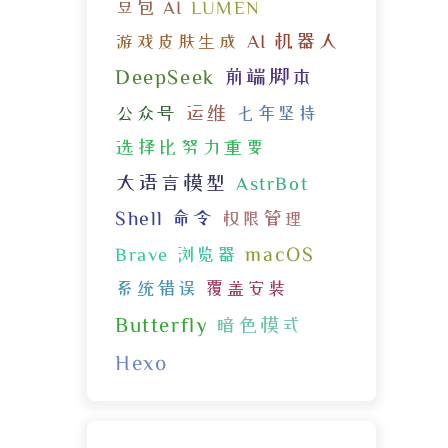
豆包 AI
LUMEN
AI 机器人
游戏皮肤生成
DeepSeek
前端脚本
运维
公众号
七年坚持
选择比努力重要
大语言模型
AstrBot
Shell 命令
权限管理
macOS
Brave 浏览器
系统错误
覆盖安装
Butterfly
暗色模式
Hexo