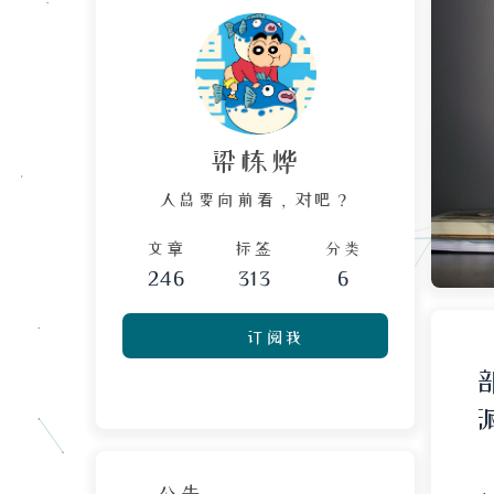
梁栋烨
人总要向前看，对吧？
文章
标签
分类
246
313
6
订阅我
公告