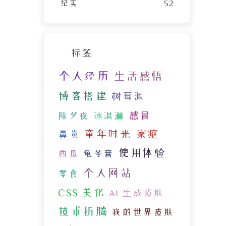
纪实
52
标签
个人经历
生活感悟
博客搭建
树莓派
感冒
除夕夜
冰淇淋
童年时光
家庭
鼻炎
使用体验
西瓜
龟苓膏
个人网站
零食
CSS 美化
AI 生成皮肤
技术折腾
我的世界皮肤