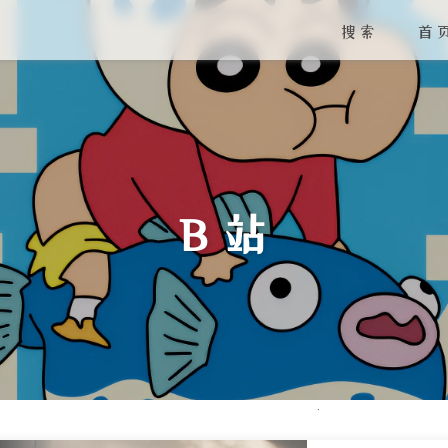
搜索
首
B 站