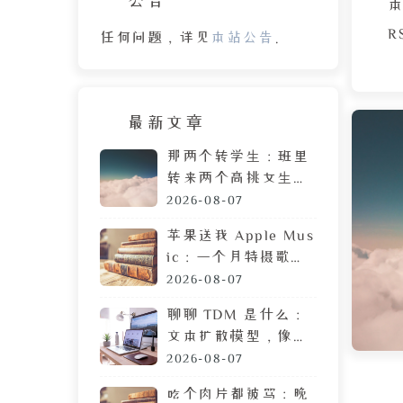
本
R
任何问题，详见
本站公告
。
描
名
最新文章
那两个转学生：班里
转来两个高挑女生，
D
拷贝 MP3 居然是喜
2026-08-07
了
欢我
苹果送我 Apple Mus
R
ic：一个月特摄歌曲
搜索体验，让我果断
2026-08-07
订
弃用
聊聊 TDM 是什么：
的
文本扩散模型，像生
变
成图片一样生成文章
2026-08-07
接
吃个肉片都被骂：晚