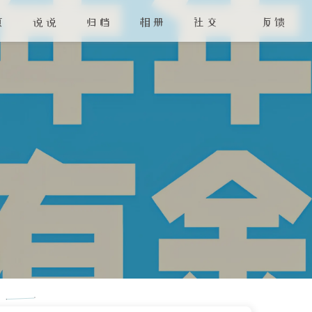
页
说说
归档
相册
社交
反馈