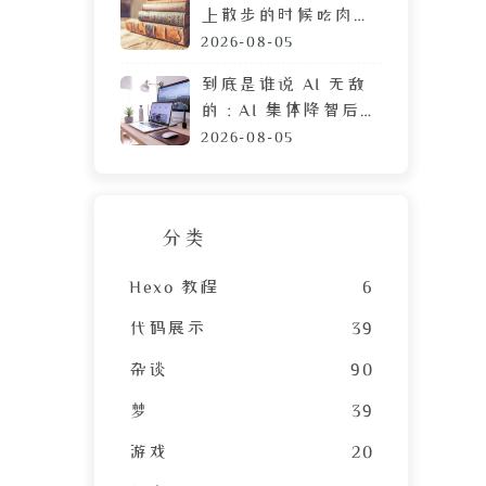
的
上散步的时候吃肉
脯，遭陌生人鄙视的
来
2026-08-05
目光
部
到底是谁说 AI 无敌
的：AI 集体降智后，
DeepSeek 让我彻底
2026-08-05
摆烂
分类
Hexo 教程
6
代码展示
39
杂谈
90
梦
39
游戏
20