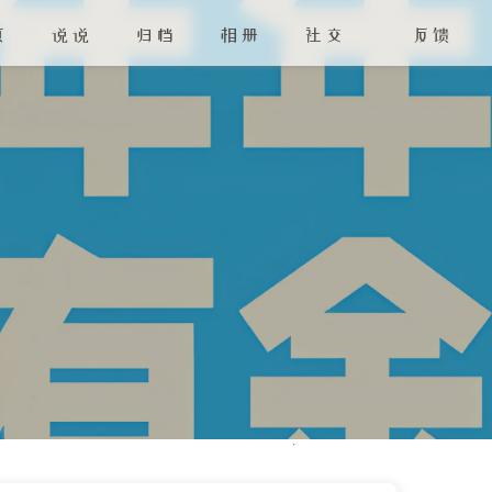
页
说说
归档
相册
社交
反馈