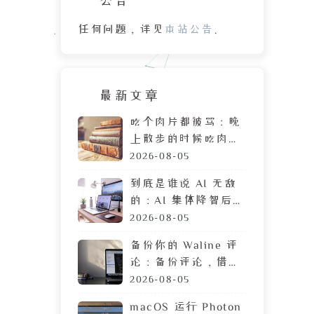
任何问题，详见
本站公告
。
最新文章
吃个肉片都被骂：晚
上散步的时候吃肉
脯，遭陌生人鄙视的
2026-08-05
目光
到底是谁说 AI 无敌
的：AI 集体降智后，
DeepSeek 让我彻底
2026-08-05
摆烂
备份你的 Waline 评
论：备份评论，借助
GitHub 定时执行任
2026-08-05
务
macOS 运行 Photon