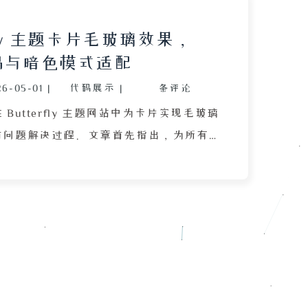
rfly 主题卡片毛玻璃效果，
代码与暗色模式适配
26-05-01
|
代码展示
|
条评论
Butterfly 主题网站中为卡片实现毛玻璃
与问题解决过程。文章首先指出，为所有
ckdrop-filter: blur(7px) 可使导航栏
致，但在暗色模式下会因缺乏基础颜色导
糊成一片。作者曾尝试通过 @media
color-scheme: light) 限制仅在亮色模式生
非根本解决方案。后来意外发现主题作者
十六位色（如 #FFFFFFB3 和
2CC），通过为亮色和暗色模式分别设置带透明