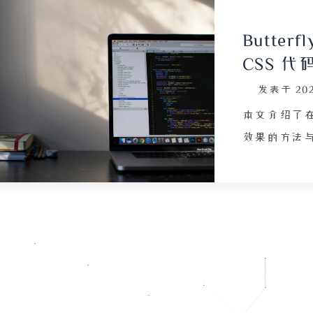
Butte
CSS 
发表于
20
本文介绍了在 
效果的方法
卡片统一设置 ba
模糊程度一
致卡片与背景
(prefers-
效，但这并
为导航栏设计的
#12121