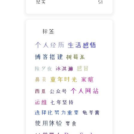
纪实
51
标签
个人经历
生活感悟
博客搭建
树莓派
感冒
除夕夜
冰淇淋
童年时光
家庭
鼻炎
个人网站
西瓜
公众号
运维
七年坚持
选择比努力重要
龟苓膏
使用体验
零食