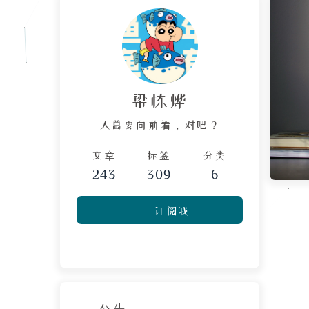
梁栋烨
人总要向前看，对吧？
文章
标签
分类
243
309
6
订阅我
公告