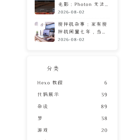
光影：Photon 无法
运行？可能需要这篇
2026-08-02
教程
搅拌机杂事：家有搅
拌机闲置七年，当心
霉菌毒素混进包子馅
2026-08-02
分类
Hexo 教程
6
代码展示
39
杂谈
89
梦
38
游戏
20