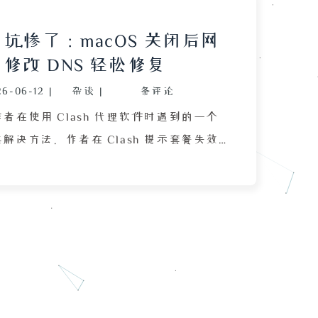
sh 坑惨了：macOS 关闭后网
修改 DNS 轻松修复
26-06-12
|
杂谈
|
条评论
者在使用 Clash 代理软件时遇到的一个
解决方法。作者在 Clash 提示套餐失效
，却发现 Steam 商店、浏览器等所有网
连接，连百度都超时。尽管怀疑是 Clash
Mode 残留配置导致网卡紊乱，但尝试卸载后
终作者在 CSDN 上找到一篇博客，发现
 配置被 Clash 意外修改为 1.1.1.1，手动
.8.8 后网络瞬间恢复。复盘发现，问题根源
S 系统更新重启前未正常退出 Clash