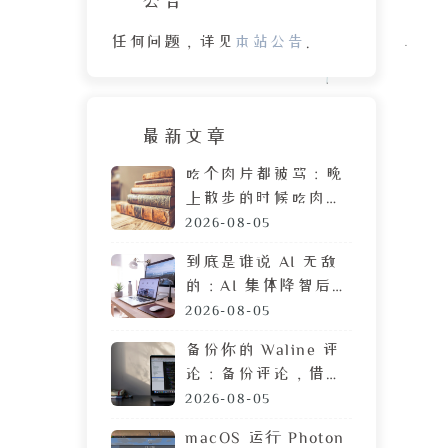
任何问题，详见
本站公告
。
最新文章
吃个肉片都被骂：晚
上散步的时候吃肉
脯，遭陌生人鄙视的
2026-08-05
目光
到底是谁说 AI 无敌
的：AI 集体降智后，
DeepSeek 让我彻底
2026-08-05
摆烂
备份你的 Waline 评
论：备份评论，借助
GitHub 定时执行任
2026-08-05
务
macOS 运行 Photon