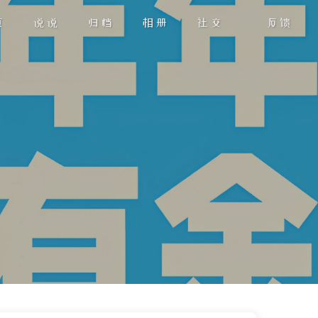
页
说说
归档
相册
社交
反馈