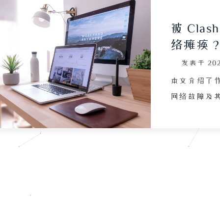
被 Cla
络瘫痪？
发表于
20
本文介绍了作
网络故障及其
后关闭了软件
络服务均无法
的 Tun 
问题依旧。最
症结在于 DNS
改为 8.8
在于 macO