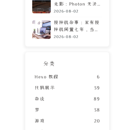
光影：Photon 无法
运行？可能需要这篇
2026-08-02
教程
搅拌机杂事：家有搅
拌机闲置七年，当心
霉菌毒素混进包子馅
2026-08-02
分类
Hexo 教程
6
代码展示
39
杂谈
89
梦
38
游戏
20