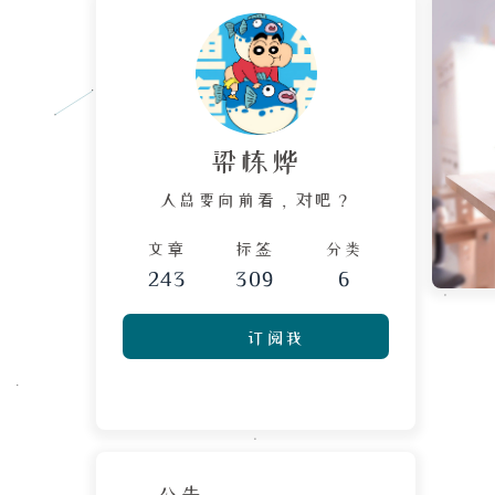
梁栋烨
人总要向前看，对吧？
文章
标签
分类
243
309
6
订阅我
公告