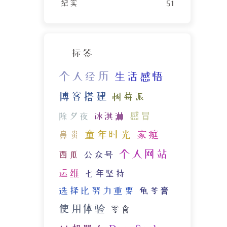
纪实
51
标签
个人经历
生活感悟
博客搭建
树莓派
感冒
除夕夜
冰淇淋
童年时光
家庭
鼻炎
个人网站
西瓜
公众号
运维
七年坚持
选择比努力重要
龟苓膏
使用体验
零食