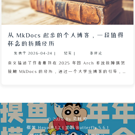
从 MkDocs 起步的个人博客，一段值得
怀念的折腾经历
发表于
2026-04-24
|
纪实
|
条评论
本文描述了作者最初在 2025 年因 Arch 系统故障偶然
接触 MkDocs 的经历，通过一个大学生博客的引导，
一步步搭建起自己的第一个博客网站。虽然当时只会照
抄教程、缺少美化技巧，导致网站外观简陋，但这次体
验让作者首次发现建站可以如此便捷，无需手写
HTML。后来才意识到 MkDocs 只是文档生成工具，功
能如 Sitemap、RSS 等需依赖插件且配置繁琐。作者也
© 2026 By 梁栋烨
回忆了那位引导者 S 佬的博客后来消失，以及自己初
框架
Hexo 8.1.2
|
主题
Butterfly 5.6.1
中时期请假在家折腾系统的特殊经历，感慨那段时光为