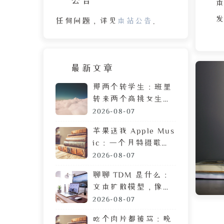
本
发
任何问题，详见
本站公告
。
基
最新文章
临
那两个转学生：班里
转来两个高挑女生，
及
拷贝 MP3 居然是喜
2026-08-07
e
欢我
苹果送我 Apple Mus
ic：一个月特摄歌曲
区
搜索体验，让我果断
2026-08-07
署
弃用
聊聊 TDM 是什么：
赖
文本扩散模型，像生
C
成图片一样生成文章
2026-08-07
研
吃个肉片都被骂：晚