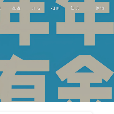
页
说说
归档
相册
社交
反馈