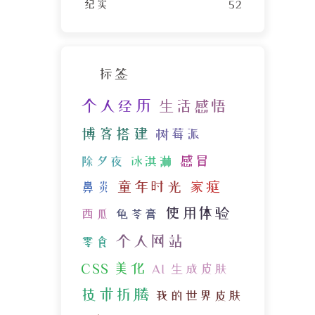
纪实
52
标签
个人经历
生活感悟
博客搭建
树莓派
感冒
除夕夜
冰淇淋
童年时光
家庭
鼻炎
使用体验
西瓜
龟苓膏
个人网站
零食
CSS 美化
AI 生成皮肤
技术折腾
我的世界皮肤