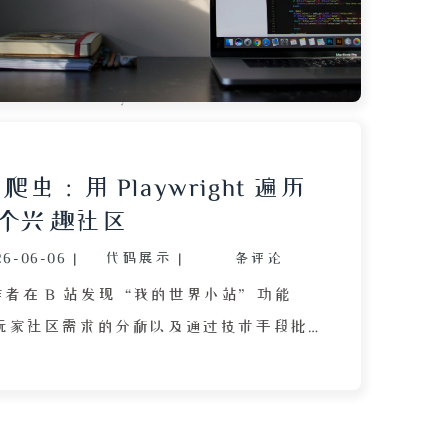
私密仓库存放备份，并强调保护好备份文
，因为其中包含的用户信息可能被恶意利
容兼顾代码展示与技术讲解，适合需要自
line 数据的开发者参考。
爬虫：用 Playwright 遍历
2 个兴趣社区
26-06-06
|
代码展示
|
条评论
者在 B 站发现“我的世界小站”功能
 玩家社区需求的分析以及通过技术手段批
的过程。作者认为玩家真正缺失的不是论
优质资源和联机玩伴。为了了解 B 站共
小站，作者尝试编写爬虫，但发现网站采