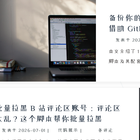
备份你的
借助 Gi
发表于
20
本文介绍了 1 
脚本及其配套的
Playwrig
供的一键导出
运行时需要设置
取重置链接
批量拉黑 B 站评论区账号：评论区
导出按钮完
太乱？这个脚本帮你批量拉黑
处理、文件
发表于
2026-07-01
|
代码展示
|
条评论
Action