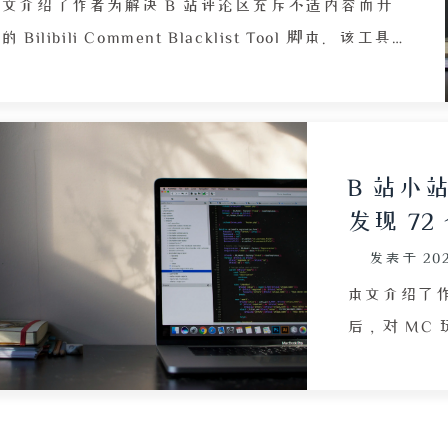
用户应创建
文介绍了作者为解决 B 站评论区充斥不适内容而开
件的重要性
的 Bilibili Comment Blacklist Tool 脚本。该工具
用。整体内
于 Playwright 框架，能够自动滚动评论、点击“更
动化备份 Wa
多”按钮并执行“加入黑名单”操作，全程不显示评
论内容，避免用户情绪污染。文章详细阐述了脚本面
的两大技术挑战：嵌套 Shadow DOM 的结构穿越以
B 站小站
默认隐藏的“更多”按钮，并给出通过 JavaScript
发现 7
valuate 强制覆写 CSS 样式、使用 dispatchEvent
发表于
20
模拟点击的解决方案。同时，脚本处理了拉黑后评论
自动刷新的情况，通过 UID 去重避免重复拉黑。部
本文介绍了作
步骤包括克隆项目、创建 Python 虚拟环境、安装依
后，对 MC
及 Playwright 的 Chromium 浏览器，并需将 B 站
量探索小站
ookie 粘贴到配置中。文章最后强调该工具仅供学习
坛形式，而是
究，存在封号风险，作者通过加入随机延迟（0.5 -
建了多少个