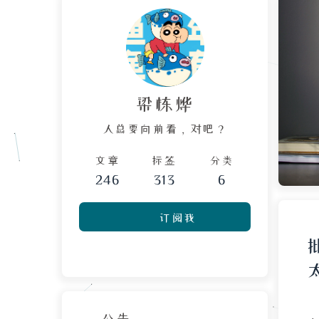
梁栋烨
人总要向前看，对吧？
文章
标签
分类
246
313
6
订阅我
公告