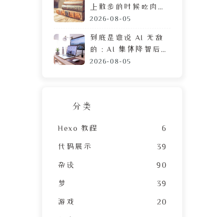
3
上散步的时候吃肉
脯，遭陌生人鄙视的
2026-08-05
目光
到底是谁说 AI 无敌
的：AI 集体降智后，
DeepSeek 让我彻底
2026-08-05
摆烂
分类
Hexo 教程
6
代码展示
39
杂谈
90
梦
39
游戏
20