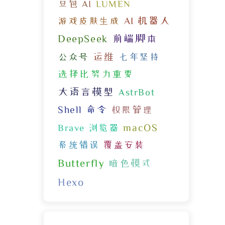
豆包 AI
LUMEN
AI 机器人
游戏皮肤生成
DeepSeek
前端脚本
运维
公众号
七年坚持
选择比努力重要
大语言模型
AstrBot
Shell 命令
权限管理
macOS
Brave 浏览器
系统错误
覆盖安装
Butterfly
暗色模式
Hexo