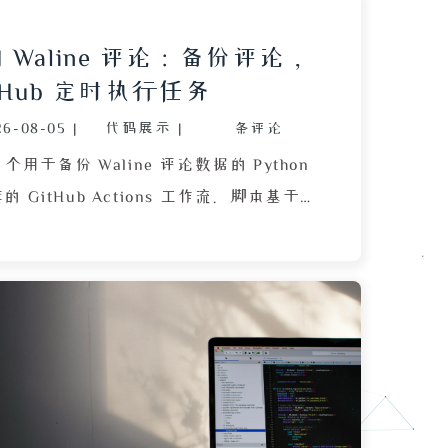
 Waline 评论：备份评论，
tHub 定时执行任务
26-08-05
|
代码展示
|
条评论
个用于备份 Waline 评论数据的 Python
 GitHub Actions 工作流。脚本基于
ht 自动化浏览器操作，通过 Waline 官方提
功能，将评论数据保存为 JSON 文件。
环境变量 WALINE_RESET_URLS 获
，依次访问后台并跳转至迁移页面，点击
成下载。文章详细展示了参数解析、链接
命名及异常处理等核心代码，并说明了
s 的定时触发与密钥配置方式。此外，作者提醒