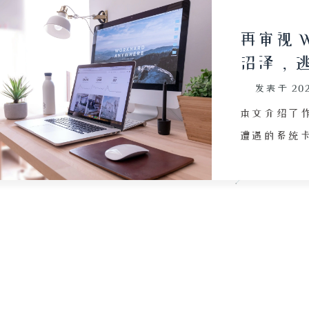
再审视 W
沼泽，逃
发表于
20
本文介绍了作者从
遭遇的系统
问题，以及
面影响。即
向于使用 Win
腾和命令行依赖
向 macO
析了 Win
的广告，指