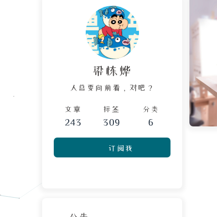
梁栋烨
人总要向前看，对吧？
文章
标签
分类
243
309
6
订阅我
公告