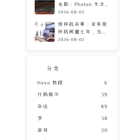
光影：Photon 无法
运行？可能需要这篇
2026-08-02
教程
搅拌机杂事：家有搅
拌机闲置七年，当心
霉菌毒素混进包子馅
2026-08-02
分类
Hexo 教程
6
代码展示
39
杂谈
89
梦
38
游戏
20