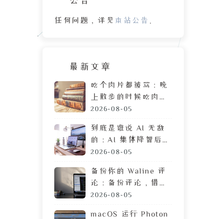
任何问题，详见
本站公告
。
最新文章
吃个肉片都被骂：晚
上散步的时候吃肉
脯，遭陌生人鄙视的
2026-08-05
目光
到底是谁说 AI 无敌
的：AI 集体降智后，
DeepSeek 让我彻底
2026-08-05
摆烂
备份你的 Waline 评
论：备份评论，借助
GitHub 定时执行任
2026-08-05
务
macOS 运行 Photon