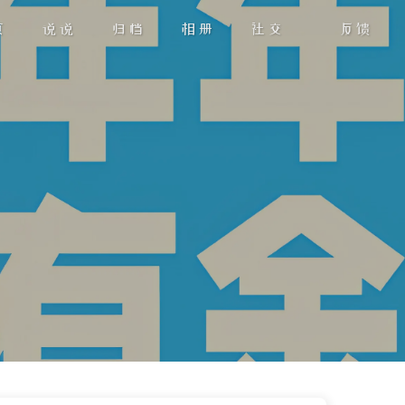
页
说说
归档
相册
社交
反馈