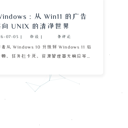
indows：从 Win11 的广告
向 UNIX 的清净世界
26-07-03
|
杂谈
|
条评论
 Windows 10 升级到 Windows 11 后
卡顿、任务栏卡死、资源管理器无响应等
强制合并的任务栏图标对多任务操作的负
便后来换用性能强大的游戏本，作者仍倾
dows 10 或 Linux，但 Linux 的驱动折
又让他返回 Windows 10。最终作者转
S，才找到了稳定、安静的体验。文章重点分
dows 系统中锁屏、搜索、小组件等界面内嵌
出操作系统作为基础软件不应成为广告分