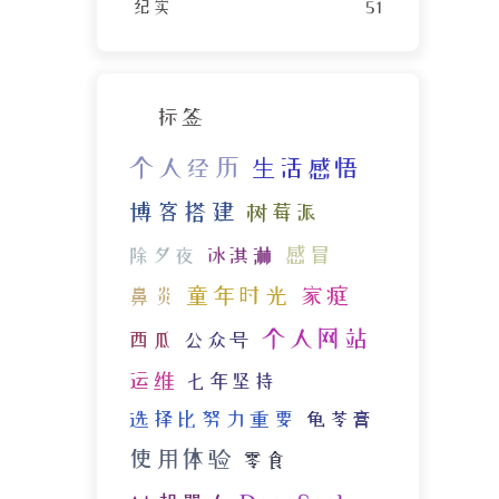
纪实
51
标签
个人经历
生活感悟
博客搭建
树莓派
感冒
除夕夜
冰淇淋
童年时光
家庭
鼻炎
个人网站
西瓜
公众号
运维
七年坚持
选择比努力重要
龟苓膏
使用体验
零食