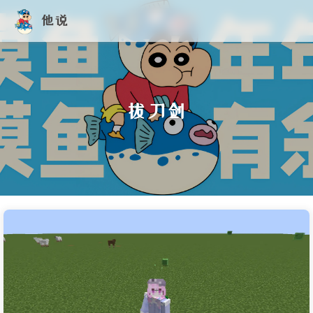
他说
拔刀剑