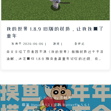
我的世界 1.8.9 旧版的材质，让我找回了
童年
发表于
2026-06-06
|
游戏
|
条评论
本文介绍了作者因不满《我的世界》新版材质过于平滑
油腻，决定回归 1.8.9 版本重温童年记忆的过程。在安
装 Java 环境时，作者发现其 MacBook Air M4 电脑因
ARM 架构无法直接获取 OpenJDK 8，经过尝试
Homebrew 失败后，在 AI 建议下了解到 Zulu 这一专
门适配各平台的 OpenJDK 发行版，最终成功安装并启
动游戏。进入游戏后，熟悉的界面和声音将作者带回
© 2026 By 梁栋烨
2018 年夏天，当年追捧的实况解说和建筑教学历历在
框架
Hexo 8.1.2
|
主题
Butterfly 5.6.1
目。然而重玩拔刀剑模组时，自动索敌功能与 Shift 键