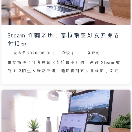
将其嬗变为“哥布林电工妹”，使其与哥布林工匠同种
族。整个过程展现了游戏暗藏的用心设计，给玩家带来
惊喜和乐趣。
Steam 诈骗亲历：泰拉瑞亚好友索要支
付记录
发表于
2026-06-01
|
杂谈
|
条评论
本文描述了作者在玩《泰拉瑞亚》时，通过 Steam 收
到 1 位陌生人好友申请，随后被对方反复骚扰，要求提
交个人支付记录以证明未购买其《Rust》游戏中的饰
品。作者因正专注游戏而多次被打断，起初以为是普通
咨询，后因对方威胁举报封号而引发冲突。作者拒绝提
交隐私信息，并最终向 Steam 官方举报了对方。事后
作者通过搜索发现，这其实是 1 种针对 Steam 用户的
常见骗局，骗子利用类似话术和伪造截图实施诈骗。文
章详细记录了这一过程，揭示了网络诈骗的新形式，并