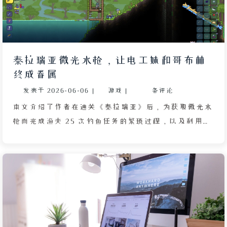
又由 GPS、探鱼器、天气收音机等众多分散组件合成。
作者只差金属探测器、魔法海螺、恶魔海螺和生命体分
析仪，前三者可通过稳定刷取获得，唯独生命体分析仪
只能依赖旅商随机出售，概率极低。作者为此等待数
泰拉瑞亚微光水枪，让电工妹和哥布林
周，甚至编写屏幕检测脚本，最终在海洋边偶遇旅商时
终成眷属
购得该组件，将所有材料合成，获得了这件实时显示数
发表于
2026-06-06
|
游戏
|
条评论
据并允许一键传送至大海与地狱的终极信息枢纽，为这
场漫长而壮丽的毕业之旅画上句号。
本文介绍了作者在通关《泰拉瑞亚》后，为获取微光水
枪而完成渔夫 25 次钓鱼任务的繁琐过程，以及利用微
光将水枪嬗变为微光水枪的方法。文章详细描述了微光
的特殊特性：将 NPC 扔进微光液体会使其发生嬗变，
改变外观，而微光水枪能以射线形式安全触发嬗变，不
破坏地形。作者由此联想到游戏内电工妹与哥布林工匠
的暧昧关系——两人虽种族不同（人类 VS 哥布林），
但快乐系统暗示他们住在一起更愉悦。为了验证“有情
人终成眷属”，作者使用微光水枪对电工妹射击，成功