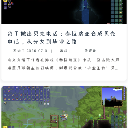
是去年秋季自己帮忙下载的旧版，且从未更新。作者无
奈之下决定帮她下载新版，同时打开自己的笔记本电脑
玩《泰拉瑞亚》，在创造的世界中寻找岩浆与陆地交界
处刷特殊怪物，开启旅途模式并调高刷怪速度，利用无
终于做出贝壳电话：泰拉瑞亚合成贝壳
敌模式挂机等待材料，同时等待《我的世界》安装完
电话，从光女到毕业之路
成。文章通过细腻的校园回忆与游戏互动，展现了作者
发表于
2026-07-01
|
游戏
|
条评论
对数字创作与游戏世界的投入。
本文介绍了作者在游戏《泰拉瑞亚》中从一位击败大师
难度月球领主的召唤师，到最终合成“毕业圣物”贝壳
电话的完整冒险历程。作者先以星尘龙与七彩水晶法杖
横扫世界，却因社交媒体上泰拉棱镜的优雅表现而重燃
斗志，历经重建神圣地形、在白昼暴怒模式下击败光之
女皇后终于获得这把幻影之剑。然而，当作者以为召唤
师职业已然圆满时，社区对贝壳电话的讨论使其意识到
真正的毕业是对整个世界探索广度的终极考验。贝壳电
话由手机、魔法海螺、恶魔海螺融合而成，而手机本身