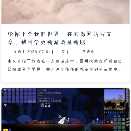
给你下个我的世界：在家做网站写文
章，帮同学更新游戏最新版
发表于
2026-07-01
|
梦
|
条评论
本文介绍了作者在一次郊游途中，因回校而意识到自己
已缺席多个学期，并走进空荡荡的教室坐到第三排中央
位置的故事。好朋友吴珏华询问作者在家忙碌的原因，
作者自豪地告知自己在家里创建了网站并撰写文章。吴
珏华立即用平板电脑搜索，作者指导她在必应中直接搜
索自己的名字即可找到网站。然而在即将点击时，吴珏
华以不习惯拼音输入法为由让作者代劳，作者虽感疑惑
但仍协助操作。吴珏华浏览文章后对作者关于《我的世
界》的心得表示好奇，作者发现她使用的游戏版本竟然