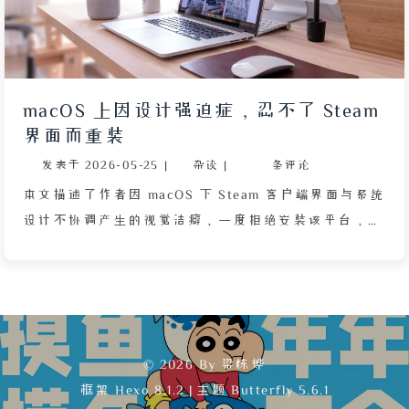
提醒用户提高警惕。
macOS 上因设计强迫症，忍不了 Steam
界面而重装
发表于
2026-05-25
|
杂谈
|
条评论
本文描述了作者因 macOS 下 Steam 客户端界面与系统
设计不协调产生的视觉洁癖，一度拒绝安装该平台，并
试图寻找不安装客户端就能下载离线游戏的方案，但经
AI 确认得知 Steam 的验证机制与客户端深度绑定，无
优雅替代方案。最终作者妥协安装客户端，通过手机扫
码登录，将界面语言改为中文，并成功下载《泰拉瑞
亚》。游戏过程中，作者发现好友列表中昔日朋友已各
© 2026 By 梁栋烨
自忙碌，联机期待落空；独自游玩时因 1.4.5 版本改动
框架
Hexo 8.1.2
|
主题
Butterfly 5.6.1
过大以及 MacBook 触控板操作不便导致体验不佳，删