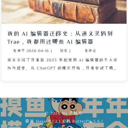
初始化界面支持语言选择与 API Key 输入，默认使用
DeepSeek V4 Pro 并自动根据任务切换至 V4 Flash 以
节省成本。其左侧面板实时展示 AI 当前操作、错误信
息及 Token 预估费用，透明化设计让用户清楚每一步
我的 AI 编辑器迁移史：从通义灵码到
进展。作者利用该工具解决了之前由同一模型在 iFlow
Trae，我都用过哪些 AI 编辑器
CLI 中编写的有问题的 PJAX 友链代码，实现了“自己
发表于
2026-04-16
|
纪实
|
条评论
修复自己 Bug”的效果。最后作者计划用 DeepSeek
TUI 基于 SMTP 和 RSS 为静态网站搭建文章更新邮件
本文介绍了作者自 2023 年起使用 AI 编辑器的个人经
提醒功能，旨在提供更纯粹、不依赖第三方平台的订阅
历与感受。从 ChatGPT 的爆火开始，作者尝试了微软
体验，并充分利用闲置的邮箱地址。全文展现了开源工
Copilot、阿里通义灵码、Aider 等工具，并描述了代
具链的自由度与社区创新的价值。
码补全、自然语言生成代码等功能的演进。2025 年，
作者引入 DeepSeek API 与本地部署的 Ollama 提升编
程体验，同时尝试写博客并最终选择 Trae 作为主力编
辑器。文章还提及了 Trae 的 SOLO 模式、已合并的
© 2026 By 梁栋烨
iFlow CLI 等创新工具，对比了它们的稳定性、免费程
框架
Hexo 8.1.2
|
主题
Butterfly 5.6.1
度与使用体验，分享了配置过程中的困难与个人偏好，