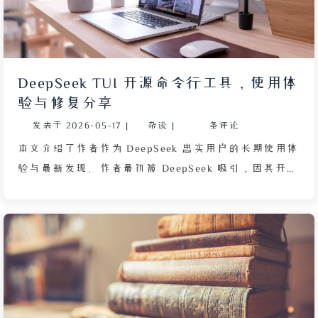
DeepSeek TUI 开源命令行工具，使用体
验与修复分享
发表于
2026-05-17
|
杂谈
|
条评论
本文介绍了作者作为 DeepSeek 忠实用户的长期使用体
验与最新发现。作者最初被 DeepSeek 吸引，因其开源
特性带来代码透明与掌控权，API 按量付费模式对个人
开发者极为经济，相比 Claude Code 等按月订阅方案
更为灵活。近期因 Trae 引入高价排队机制而放弃使
用，转而重新关注 iFlow CLI 但渴望更优的开源替代
品。在社交媒体上发现由非专业出身的开发者 Hunter
Bown 创建的 DeepSeek TUI，这是一款开源社区出品
的命令行 Agent 工具。安装通过 npm 一行命令完成，