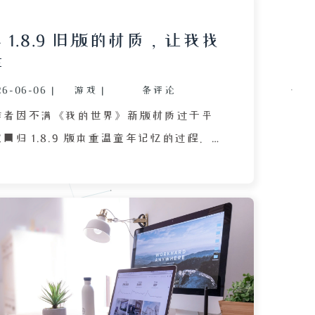
 1.8.9 旧版的材质，让我找
年
26-06-06
|
游戏
|
条评论
作者因不满《我的世界》新版材质过于平
回归 1.8.9 版本重温童年记忆的过程。在
环境时，作者发现其 MacBook Air M4 电
架构无法直接获取 OpenJDK 8，经过尝试
 失败后，在 AI 建议下了解到 Zulu 这一专
的 OpenJDK 发行版，最终成功安装并启
入游戏后，熟悉的界面和声音将作者带回
夏天，当年追捧的实况解说和建筑教学历历在
拔刀剑模组时，自动索敌功能与 Shift 键