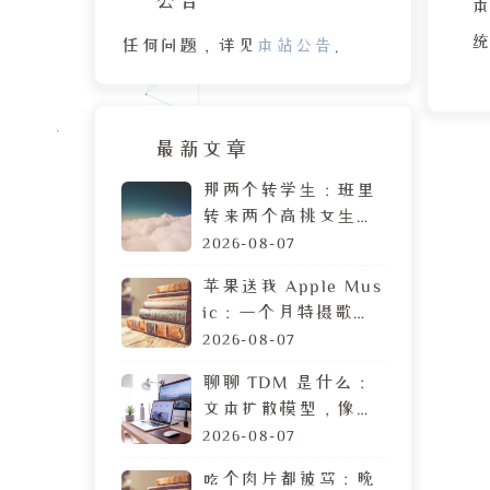
本
任何问题，详见
本站公告
。
案
最新文章
那两个转学生：班里
转来两个高挑女生，
拷贝 MP3 居然是喜
2026-08-07
欢我
苹果送我 Apple Mus
时
ic：一个月特摄歌曲
搜索体验，让我果断
2026-08-07
弃用
聊聊 TDM 是什么：
“
文本扩散模型，像生
并
成图片一样生成文章
2026-08-07
吃个肉片都被骂：晚