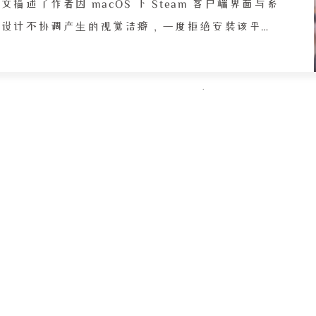
物品操作发
文描述了作者因 macOS 下 Steam 客户端界面与系
者在工作台
统设计不协调产生的视觉洁癖，一度拒绝安装该平
本粗粝质朴
台，并试图寻找不安装客户端就能下载离线游戏的方
怀念那份如
，但经 AI 确认得知 Steam 的验证机制与客户端深
度绑定，无优雅替代方案。最终作者妥协安装客户
端，通过手机扫码登录，将界面语言改为中文，并成
功下载《泰拉瑞亚》。游戏过程中，作者发现好友列
表中昔日朋友已各自忙碌，联机期待落空；独自游玩
因 1.4.5 版本改动过大以及 MacBook 触控板操作不
便导致体验不佳，删除角色和地图。最后作者利用挂
着的梯子整理个人资料，将旧用户名
lsy_power1234” 改为真名 “梁栋烨”，更换头像
兑换 “克苏鲁之眼” 头像框，满意关闭 Steam。全
文展现了设计强迫症与游戏需求之间的拉扯，以及对