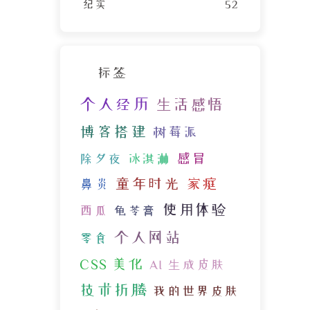
纪实
52
标签
个人经历
生活感悟
博客搭建
树莓派
感冒
除夕夜
冰淇淋
童年时光
家庭
鼻炎
使用体验
西瓜
龟苓膏
个人网站
零食
CSS 美化
AI 生成皮肤
技术折腾
我的世界皮肤