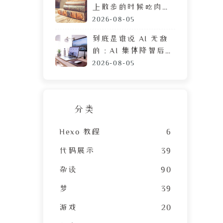
上散步的时候吃肉
脯，遭陌生人鄙视的
2026-08-05
目光
到底是谁说 AI 无敌
的：AI 集体降智后，
DeepSeek 让我彻底
2026-08-05
摆烂
分类
Hexo 教程
6
代码展示
39
杂谈
90
梦
39
游戏
20