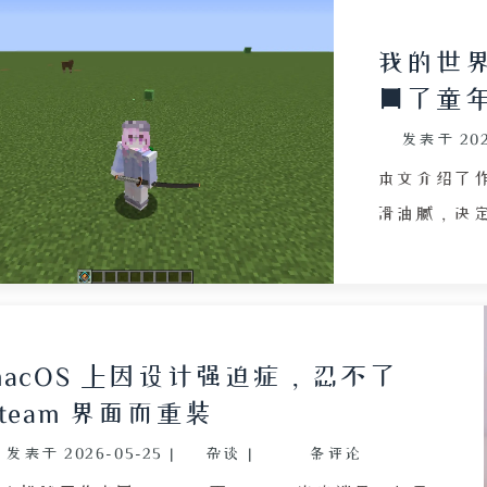
我的世界
回了童
发表于
20
本文介绍了
滑油腻，决定
安装 Java 
脑因 ARM 
Homebrew
门适配各平台
macOS 上因设计强迫症，忍不了
动游戏。进
Steam 界面而重装
2018 年
发表于
2026-05-25
|
杂谈
|
条评论
目。然而重玩