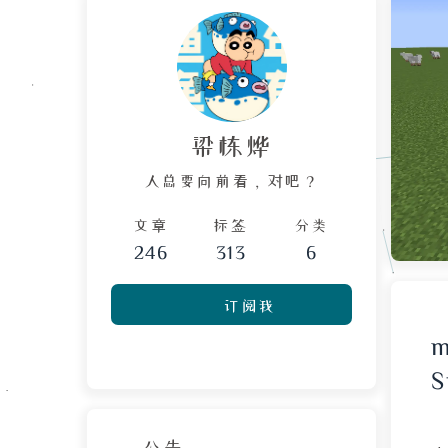
梁栋烨
人总要向前看，对吧？
文章
标签
分类
246
313
6
订阅我
公告