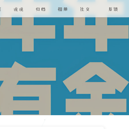
页
说说
归档
相册
社交
反馈