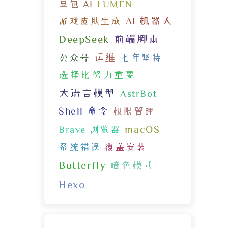
豆包 AI
LUMEN
AI 机器人
游戏皮肤生成
DeepSeek
前端脚本
运维
公众号
七年坚持
选择比努力重要
大语言模型
AstrBot
Shell 命令
权限管理
macOS
Brave 浏览器
系统错误
覆盖安装
Butterfly
暗色模式
Hexo