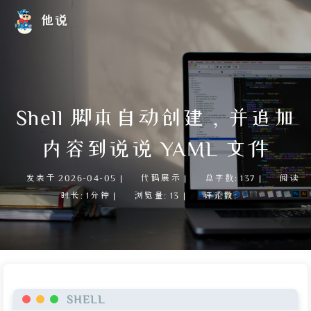
他说
Shell 脚本自动创建，并追加
内容到说说 YAML 文件
发表于
2026-04-05
|
代码展示
|
总字数:
137
|
阅读
时长:
1分钟
|
浏览量:
13
|
评论数:
SHELL