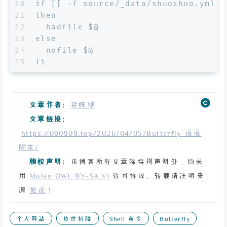
20
if [[ -f source/_data/shuoshuo.yml ]
21
then
22
  hadfile $@
23
else
24
  nofile $@
25
fi
文章作者:
梁栋烨
文章链接:
https://090909.top/2026/04/05/Butterfly-说说
脚本/
版权声明:
本博客所有文章除特别声明外，均采
用
Mulan OWL BY-SA V1
许可协议。转载请注明来
源
他说
！
个人网站
技术折腾
Shell 命令
Butterfly