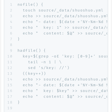
1
nofile() {
2
  touch source/_data/shuoshuo.yml
3
  echo >> source/_data/shuoshuo.yml
4
  echo "- date: $(date +'%Y-%m-%d %H
5
  echo "  key: 1" >> source/_data/sh
6
  echo "  content: $@" >> source/_da
7
}
8
9
hadfile() {
10
  key=$(grep -oE 'key: [0-9]+' sourc
11
    tail -n 1 | \
12
    sed 's/key: //') 
13
  ((key++))
14
  echo >> source/_data/shuoshuo.yml
15
  echo "- date: $(date +'%Y-%m-%d %H
16
  echo "  key: $key" >> source/_data
17
  echo "  content: $@" >> source/_da
18
}
19