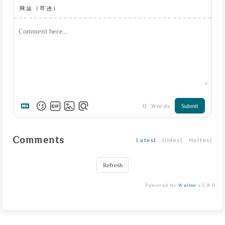
网站（可选）
0
Words
Submit
Comments
Latest
Oldest
Hottest
Refresh
Powered by
Waline
v3.8.0