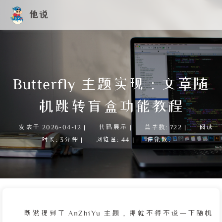
他说
Butterfly 主题实现：文章随
机跳转盲盒功能教程
发表于
2026-04-12
|
代码展示
|
总字数:
722
|
阅读
时长:
3分钟
|
浏览量:
44
|
评论数:
既然提到了 AnZhiYu 主题，那就不得不说一下随机