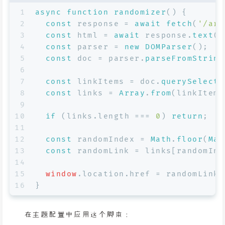
1
async
function
randomizer
(
) {
2
const
 response = 
await
fetch
(
'/arc
3
const
 html = 
await
 response.
text
()
4
const
 parser = 
new
DOMParser
();
5
const
 doc = parser.
parseFromString
6
7
const
 linkItems = doc.
querySelecto
8
const
 links = 
Array
.
from
(linkItems
9
10
if
 (links.
length
 === 
0
) 
return
;
11
12
const
 randomIndex = 
Math
.
floor
(
Mat
13
const
 randomLink = links[randomInd
14
15
window
.
location
.
href
 = randomLink;
16
}
在主题配置中应用这个脚本：