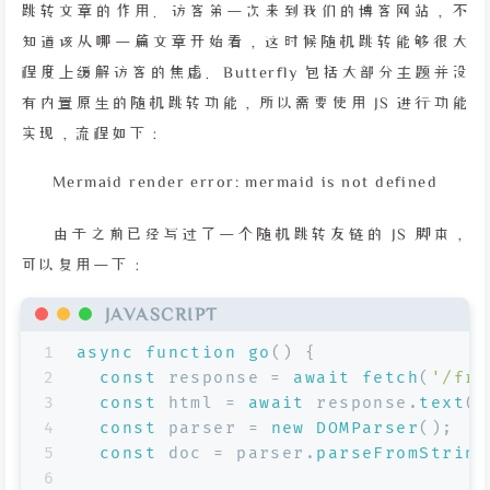
跳转文章的作用。访客第一次来到我们的博客网站，不
知道该从哪一篇文章开始看，这时候随机跳转能够很大
程度上缓解访客的焦虑。Butterfly 包括大部分主题并没
有内置原生的随机跳转功能，所以需要使用 JS 进行功能
实现，流程如下：
Mermaid render error: mermaid is not defined
由于之前已经写过了一个随机跳转友链的 JS 脚本，
可以复用一下：
JAVASCRIPT
1
async
function
go
(
) {
2
const
 response = 
await
fetch
(
'/fri
3
const
 html = 
await
 response.
text
()
4
const
 parser = 
new
DOMParser
();
5
const
 doc = parser.
parseFromString
6