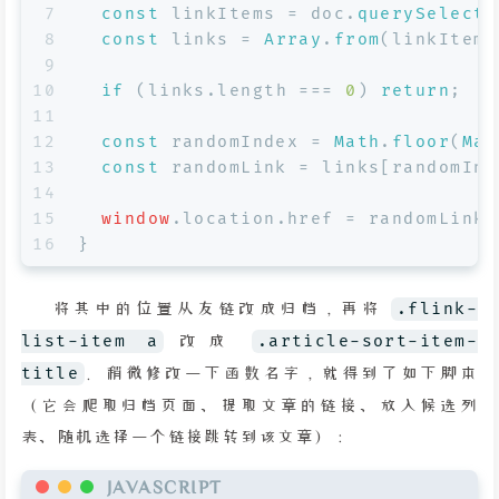
7
const
 linkItems = doc.
querySelecto
8
const
 links = 
Array
.
from
(linkItems
9
10
if
 (links.
length
 === 
0
) 
return
;
11
12
const
 randomIndex = 
Math
.
floor
(
Mat
13
const
 randomLink = links[randomInd
14
15
window
.
location
.
href
 = randomLink;
16
}
将其中的位置从友链改成归档，再将
.flink-
list-item a
改成
.article-sort-item-
title
。稍微修改一下函数名字，就得到了如下脚本
（它会爬取归档页面、提取文章的链接、放入候选列
表、随机选择一个链接跳转到该文章）：
JAVASCRIPT