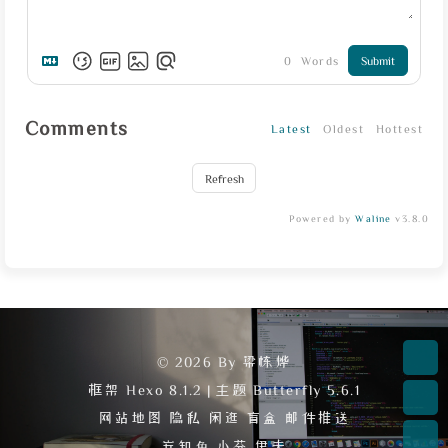
0
Words
Submit
Comments
Latest
Oldest
Hottest
Refresh
Powered by
Waline
v3.8.0
© 2026 By 梁栋烨
框架
Hexo 8.1.2
|
主题
Butterfly 5.6.1
网站地图
隐私
闲逛
盲盒
邮件推送
安知鱼
小芬
伊夫