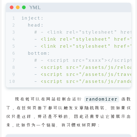
YML
1
inject:
2
head:
3
# - <link rel="stylesheet" href=
4
-
<link
rel="stylesheet"
href="/
5
-
<link
rel="stylesheet"
href="/
6
bottom:
7
# - <script src="xxxx"></script>
8
-
<script
src="/assets/js/reload
9
-
<script
src="/assets/js/travel
10
-
<script
src="/assets/js/random
现在就可以在网站控制台运行
randomizer
函数
了，在任何页面下都可以触发文章随机跳转。但如果仅
仅只是这样，那还是不够的。因此还需要让它被展示出
来，比如作为一个链接。我习惯放到页脚：