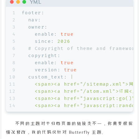
YML
1
footer:
2
nav:
3
owner:
4
enable:
true
5
since:
2026
6
# Copyright of theme and framework
7
copyright:
8
enable:
true
9
version:
true
10
custom_text:
|
11
    <span><a href="/sitemap.xml">网
12
    <span><a href="/atom.xml">订阅</a
13
    <span><a href="javascript:go()"
14
    <span><a href="javascript:rando
不同的主题对于归档页面的链接类不一，你需要根据
情况修改，我的代码仅针对 Butterfly 主题。