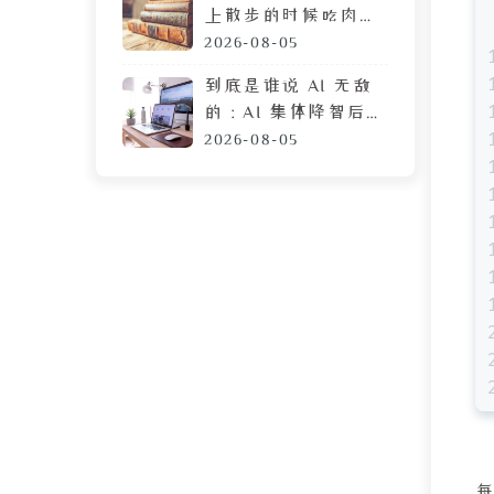
上散步的时候吃肉
脯，遭陌生人鄙视的
2026-08-05
目光
到底是谁说 AI 无敌
的：AI 集体降智后，
DeepSeek 让我彻底
2026-08-05
摆烂
每