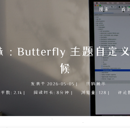
搜索
首
utterfly 主题自定义 S
候
发表于
2026-05-05
|
代码展示
字数:
2.1k
|
阅读时长:
8分钟
|
浏览量:
128
|
评论