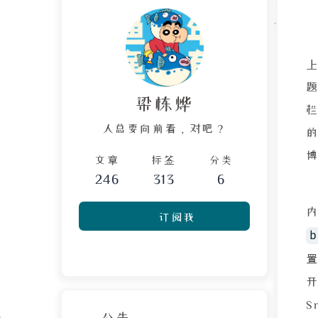
上
梁栋烨
人总要向前看，对吧？
文章
标签
分类
246
313
6
订阅我
b
S
公告