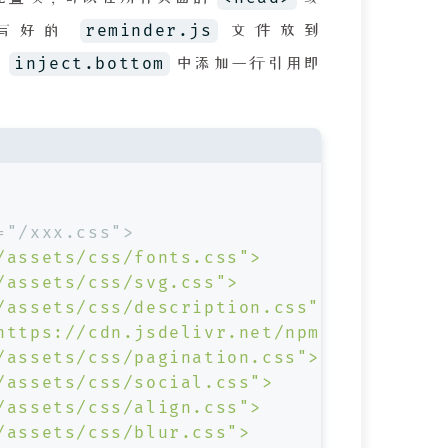
reminder.js
把写好的
文件放到
inject.bottom
的
中添加一行引用即
="/xxx.css">
/assets/css/fonts.css">
/assets/css/svg.css">
/assets/css/description.css">
https://cdn.jsdelivr.net/npm/@fortaweso
/assets/css/pagination.css">
/assets/css/social.css">
/assets/css/align.css">
/assets/css/blur.css">