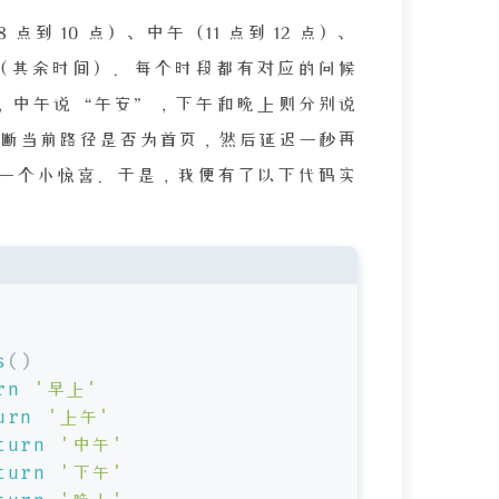
到 10 点）、中午（11 点到 12 点）、
及凌晨（其余时间）。每个时段都有对应的问候
，中午说“午安”，下午和晚上则分别说
断当前路径是否为首页，然后延迟一秒再
访客一个小惊喜。于是，我便有了以下代码实
s
()
rn
'早上'
urn
'上午'
turn
'中午'
turn
'下午'