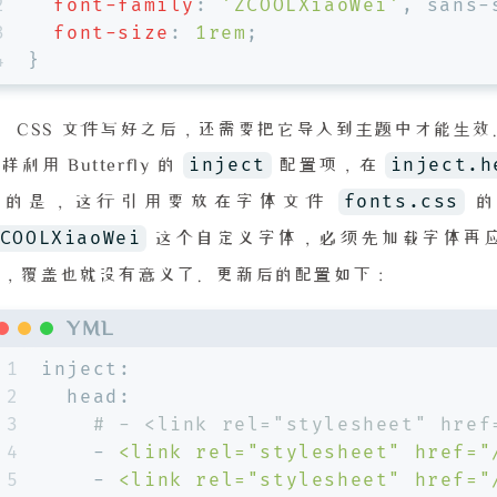
2
font-family
: 
'ZCOOLXiaoWei'
, sans-
3
font-size
: 
1rem
;
4
}
CSS 文件写好之后，还需要把它导入到主题中才能生效。和之
inject
inject.h
样利用 Butterfly 的
配置项，在
fonts.css
意的是，这行引用要放在字体文件
的
COOLXiaoWei
这个自定义字体，必须先加载字体再
称，覆盖也就没有意义了。更新后的配置如下：
YML
1
inject:
2
head:
3
# - <link rel="stylesheet" href
4
-
<link
rel="stylesheet"
href="
5
-
<link
rel="stylesheet"
href="