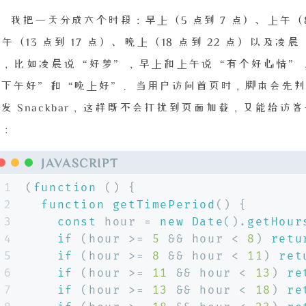
我把一天分成六个时段：早上（5 点到 7 点）、上午（8 点
午（13 点到 17 点）、晚上（18 点到 22 点）以
语，比如凌晨说“好梦”，早上和上午说“有个好心情”
“下午好”和“晚上好”。当用户访问首页时，脚本会先判
发 Snackbar，这样既不会打扰到页面加载，又能给
现：
JAVASCRIPT
1
(
function
 (
) {
2
function
getTimePeriod
(
) {
3
const
 hour = 
new
Date
().
getHour
4
if
 (hour >= 
5
 && hour < 
8
) 
retu
5
if
 (hour >= 
8
 && hour < 
11
) 
ret
6
if
 (hour >= 
11
 && hour < 
13
) 
re
7
if
 (hour >= 
13
 && hour < 
18
) 
re