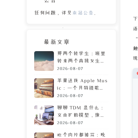
任何问题，详见
本站公告
。
下
最新文章
触
那两个转学生：班里
转来两个高挑女生，
拷贝 MP3 居然是喜
2026-08-07
欢我
苹果送我 Apple Mus
ic：一个月特摄歌曲
搜索体验，让我果断
2026-08-07
弃用
聊聊 TDM 是什么：
文本扩散模型，像生
成图片一样生成文章
2026-08-07
吃个肉片都被骂：晚