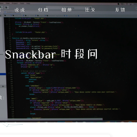
页
说说
归档
相册
社交
反馈
nackbar 时段问
数: