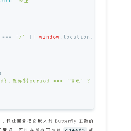
turn
'晚上'
 === 
'/'
 || 
window
.
location
.
pathname
 ==
)
od}
，祝你
${period === 
'凌晨'
 ? 
'好梦'
 : pe
，我还需要把它嵌入到 Butterfly 主题的
<head>
ct 配置项，可以在所有页面的
或