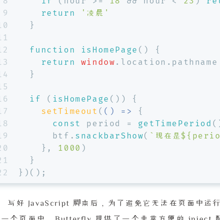
8
if
 (hour >= 
18
 && hour < 
23
) 
re
9
return
'凌晨'
10
  }
11
12
function
isHomePage
(
) {
13
return
window
.
location
.
pathname
14
  }
15
16
if
 (
isHomePage
()) {
17
setTimeout
(
() =>
 {
18
const
 period = 
getTimePeriod
(
19
      btf.
snackbarShow
(
`现在是
${peri
20
    }, 
1000
)
21
  }
22
})();
写好 JavaScript 脚本后，为了避免它无法在页面中运行
一个页面中。Butterfly 提供了一个非常方便的 inje