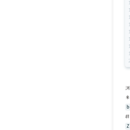
浏
b
样
Z