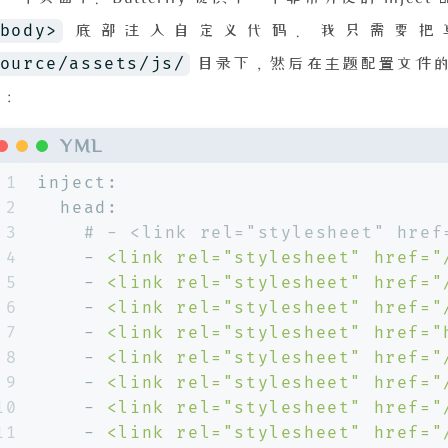
body>
底部注入自定义代码。我只需要
ource/assets/js/
目录下，然后在主题配置文件
可：
YML
1
inject:
2
head:
3
# - <link rel="stylesheet" href
4
-
<link
rel="stylesheet"
href="
5
-
<link
rel="stylesheet"
href="
6
-
<link
rel="stylesheet"
href="
7
-
<link
rel="stylesheet"
href="
8
-
<link
rel="stylesheet"
href="
9
-
<link
rel="stylesheet"
href="
10
-
<link
rel="stylesheet"
href="
11
-
<link
rel="stylesheet"
href="