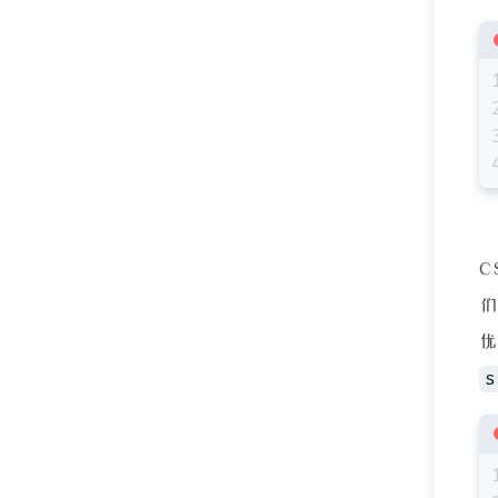
C
优
s