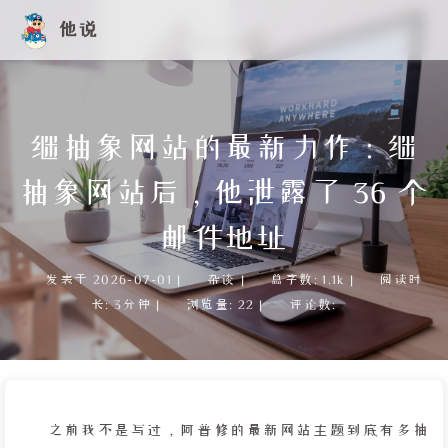
他说
继抽象网站的最新力作：继
抽象网站后，他泄露了 36 个
邮件地址
发表于
2026-07-01
|
杂谈
|
总字数:
1.1k
|
阅读时
长:
3分钟
|
浏览量:
22
|
评论数:
之前我不是写过，阿普修的最新网站主题到底有多抽