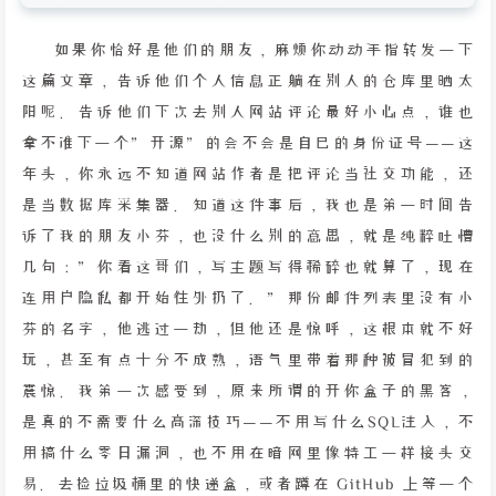
如果你恰好是他们的朋友，麻烦你动动手指转发一下
这篇文章，告诉他们个人信息正躺在别人的仓库里晒太
阳呢。告诉他们下次去别人网站评论最好小心点，谁也
拿不准下一个”开源”的会不会是自己的身份证号——这
年头，你永远不知道网站作者是把评论当社交功能，还
是当数据库采集器。知道这件事后，我也是第一时间告
诉了我的朋友小芬，也没什么别的意思，就是纯粹吐槽
几句：”你看这哥们，写主题写得稀碎也就算了，现在
连用户隐私都开始往外扔了。”那份邮件列表里没有小
芬的名字，他逃过一劫，但他还是惊呼，这根本就不好
玩，甚至有点十分不成熟，语气里带着那种被冒犯到的
震惊。我第一次感受到，原来所谓的开你盒子的黑客，
是真的不需要什么高深技巧——不用写什么SQL注入，不
用搞什么零日漏洞，也不用在暗网里像特工一样接头交
易。去捡垃圾桶里的快递盒，或者蹲在 GitHub 上等一个