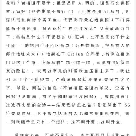
象吗？包括但不限于：虽然是用 AI 调的，但是深亮色模
式没做好（那你别做不就行了）；虽然是用 AI 写的，但
语法混乱到像个实习生，代码块背景在暗色模式下白得
能当手电筒用。最近这位”独立开发者”又来最新力作
了，猜猜是什么？不是新的 UI 框架，也不是优化了什么
性能——他把用户评论区当成了公共数据库，把所有人的
邮件地址大大方方地躺在了 GitHub 仓库里，就像在自家
门口摆了个摊，上面写着”路过瞧一瞧，这里有 36 位网
友的隐私”。发现这事儿的时候我血压都上来了，我让
AI 写了个正则脚本，严格筛选仅获取里面完全包含名
字、邮箱、网站的信息（不包括匿名但有邮箱、全名有
网站但没邮箱，有名字和邮箱但没网站），就像用筛子
过滤石头里的金沙——结果您猜怎么着？足足筛出了 36
位完整信息，其中就包括我的大名和常用邮箱在内。那
一刻我脑子里只有一个想法：这不叫开源，这叫开盒。
单独有名字，可能不算什么，毕竟互联网上叫张三李