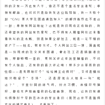
四的没有一万也有八千，谁还不是个重名受害者呢；单
独有邮箱，也仅仅只是给我发送垃圾短信，我一天收十
封“GNU 某大学社团邀请您加入”的邮件轰炸也不差这
一封；单独有网站地址？这就是我们现在正在做的，我
还希望我的网站有热度呢，巴不得有人顺着网线过来看
看我写的流水账。但是如果全部包含，就是一笔不错的
资产了——姓名、联系方式、个人网站三位一体，简直就
是一份现成的社交关系图谱，拿去社工还是搞精准营
销，那都够喝一壶的。更何况评论系统里躺着的，不仅
有个人信息，还有你的首次评论哦！那多少会暴露你的
性格——是爽朗地打个”哈哈博主说得对”，又或是懦弱
地只敢留个”支持”，还是蔑视众人地来一句”就
这？”。字里行间的语气词、标点习惯、表情符号偏
好，都在无声地画着你的心理画像。现在，让我们有请
长得像彭于晏和范冰冰的受害者们（虽然这并不是值得
欢庆的颁奖典礼），名单如下：