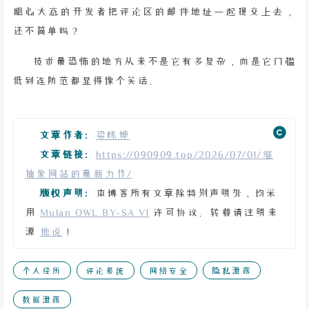
粗心大意的开发者把评论区的邮件地址一起提交上去，
还不简单吗？
技术最恐怖的地方从来不是它有多复杂，而是它门槛
低到连防范都显得像个笑话。
文章作者:
梁栋烨
文章链接:
https://090909.top/2026/07/01/继
抽象网站的最新力作/
版权声明:
本博客所有文章除特别声明外，均采
用
Mulan OWL BY-SA V1
许可协议。转载请注明来
源
他说
！
个人经历
评论系统
网络安全
隐私泄露
数据泄露