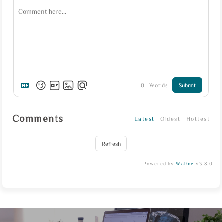
0
Words
Submit
Comments
Latest
Oldest
Hottest
Refresh
Powered by
Waline
v3.8.0