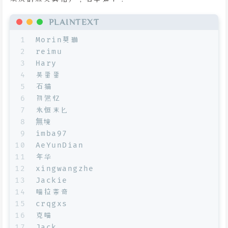
PLAINTEXT
1
Morin莫琳
2
reimu
3
Hary
4
吴蛋蛋
5
石猫
6
初然忆
7
永恒末匕
8
無境
9
imba97
10
AeYunDian
11
年华
12
xingwangzhe
13
Jackie
14
喵拉蒂奇
15
crqgxs
16
克喵
17
Jack