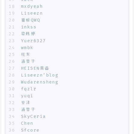
18
mxdyeah
19
Liseezn
20
蜜蜂QWQ
21
inkss
22
梁栋烨
23
Yuer6327
24
wmbk
25
旺东
26
涵哲子
27
HEISEN黑森
28
Liseezn'blog
29
Wudarensheng
30
fqzlr
31
yuqi
32
安泽
33
涵哲子
34
SkyCeria
35
Chen
36
Sfcore