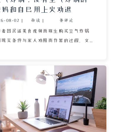
老妈和自己用上火劝退
26-08-02
|
杂谈
|
条评论
作者因沉迷美食视频而萌生购买空气炸锅
因现实条件与家人劝阻而作罢的过程。文
到大量“空气炸锅版”美食开始，对比自
有炸锅的空荡台面，产生了被时代落下的
管评论区的热烈反响让作者心痒难耐，但
对“上火”的敏感，加上正值流感高发
性上清楚高温烘烤的食物不适合当前身体
试探性地向母亲询问，却遭到母亲以家中
例的犀利反驳，并指出空气炸锅烹饪方式
容易引发身体不适。最终，作者在母亲的
”的终极判决下放弃购买念头。文章以轻