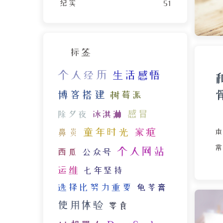
纪实
51
标签
个人经历
生活感悟
博客搭建
树莓派
感冒
除夕夜
冰淇淋
童年时光
家庭
鼻炎
个人网站
西瓜
公众号
运维
七年坚持
选择比努力重要
龟苓膏
使用体验
零食
6