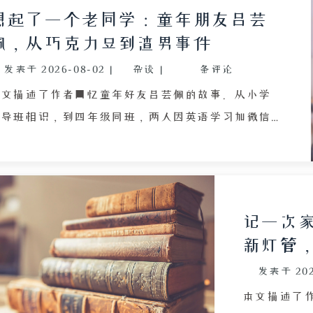
蘑菇的灌木
想起了一个老同学：童年朋友吕芸
可供游玩的
佩，从巧克力豆到渣男事件
慨儿时记忆
发表于
2026-08-02
|
杂谈
|
条评论
了市中心嘈
书的生活表
本文描述了作者回忆童年好友吕芸佩的故事。从小学
的假设性提
辅导班相识，到四年级同班，两人因英语学习加微信
考。
而关系亲密，共同经历抖音、快手等社交平台的兴
衰。疫情时期，作者接触编程并逐渐成长，而好友却
因网络环境影响发生变化。一次误会导致两人关系破
裂，最终失联。多年后，作者重拾抖音，发现好友已
记一次
停止更新，而自己通过持续努力在编程、博客和养龟
新灯管
等领域获得了稳定成长。文章通过这段童年友谊的碎
发表于
20
片，反思了互联网对青少年成长的复杂影响，以及人
生赛道多元化的道理。
本文描述了