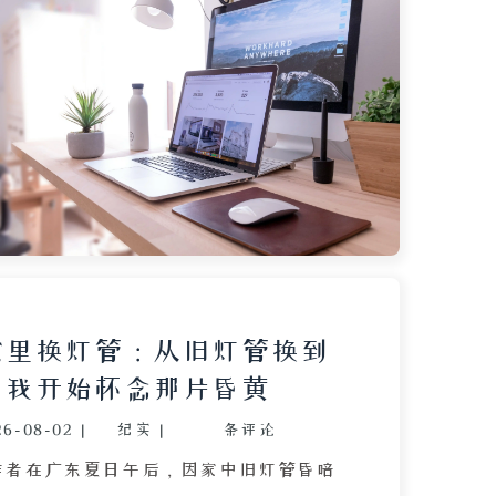
、风格怪异的雕像、波光粼粼的湖面以及
游艇，还提到了附近的崇文学校。作者感
模糊，如今想象力却不如从前，同时对比
杂的环境与公园的宁静，并对在公园内读
达了矛盾看法。文章以一句关于居住于此
问作结，引发对城市发展与生活选择的思
家里换灯管：从旧灯管换到
，我开始怀念那片昏黄
26-08-02
|
纪实
|
条评论
作者在广东夏日午后，因家中旧灯管昏暗