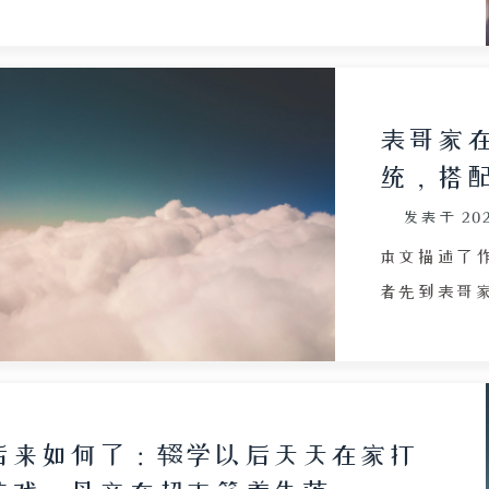
松幽默的笔
像种子般在读者心中生长，让作者将对方的马虎解读
虑、家庭意
为率真，将固执理解为坚定，并在不断付出帮助的过
气炸锅的实
程中，因认知失调而加深好感。尽管阿普修从未承认
网络潮流的
自己是女性，作者也不敢直接戳破，怕摧毁自己构建
表哥家在
的幻想。最终，作者将试探藏在玩笑中，对方仅以狗
统，搭配 
头表情包回应，并坦白那确为笔误。文章探讨了误解
发表于
20
如何被日常包裹成“真理”，以及善意、好感与付出
之间的心理纠缠，也揭示了人们在面对真相时的怯懦
本文描述了
与挣扎，以及幻想阁楼中既当管理员又当囚徒的荒诞
者先到表哥
处境。
误以为走错
早收拾搬家
鲜艳、咬人
器，费心费
后来如何了：辍学以后天天在家打
“骑士热音