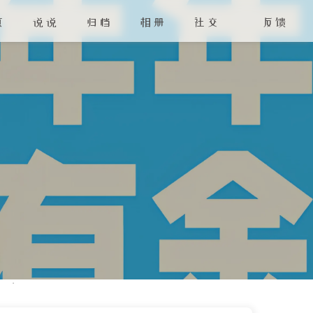
页
说说
归档
相册
社交
反馈