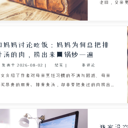
老旧，父亲
的光线对比
氛围，以及
抒发了对旧
从灯光骤变
和妈妈讨论吃饭：妈妈为何总把排
人的适应性
骨汤的肉，捞出来回锅炒一遍
光为线索，
发表于
2026-08-02
|
纪实
|
条评论
波动。
本文介绍了作者对母亲烹饪习惯的不满与困惑。母亲
常买昂贵的扇骨、排骨煮汤，却非要把煮过的肉捞出
再回锅煸炒，导致汤油腻、肉干柴齁甜，既失去汤的
醇厚，也没有炒菜的镬气。作者认为这些肉在汤中已
贡献全部鲜甜，二次加工纯属浪费，且一餐成本高达
0 至 100 多元，性价比极低。他向往清清爽爽的药材
我家没