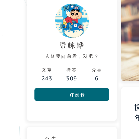
梁栋烨
人总要向前看，对吧？
文章
标签
分类
243
309
6
订阅我
公告