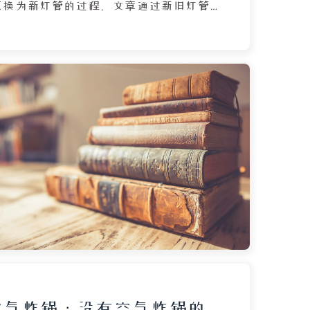
更换为新灯管的过程。文章通过新旧灯管
，细致刻画了旧灯温吞昏黄所带来的怀旧
新灯亮白冷冽、纤毫毕现的陌生感，借此
物的微妙惆怅与对变化的复杂心境。作者
引发的恍惚体验中，感悟到时间的流逝与
，最终在自我安慰中接受改变。全文以灯
串联起个人记忆、家庭日常与细腻的情感
空气炸锅：没有空气炸锅的