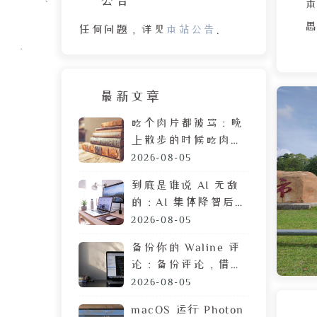
任何问题，详见
本站公告
。
最新文章
吃个肉片都被骂：晚
上散步的时候吃肉
脯，遭陌生人鄙视的
2026-08-05
目光
到底是谁说 AI 无敌
的：AI 集体降智后，
戚
DeepSeek 让我彻底
2026-08-05
摆烂
备份你的 Waline 评
论：备份评论，借助
GitHub 定时执行任
2026-08-05
务
macOS 运行 Photon