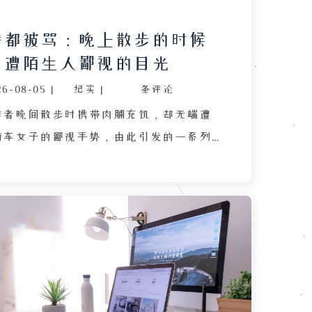
片都被骂：晚上散步的时候
，遭陌生人鄙视的目光
26-08-05
|
纪实
|
条评论
作者晚间散步时携带肉脯充饥，却无端遭
骑车女子的鄙视手势，由此引发的一系列
回忆此事，感到困惑与不满，认为自己在
的情况下被恶意对待，难以理解对方的心
章由此延伸到对社会现象的反思，指出当
复杂多样，既有网络骂战中围绕人性善恶
，也有因社交圈层不同而导致的认知割
为，不同平台、不同群体虽然共享相似的
却会自发形成社会分层，使得人们对同一