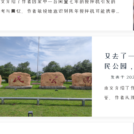
事件产生截
本文介绍了作者因家中一台闲置七年的搅拌机引发的
的结合，文
思考与回忆。作者敏锐地意识到陈年搅拌机可能携带
以及人性善
霉菌毒素，且零件存在老化风险，坚决反对使用，并
能源于社会
以此调侃自己不愿因误食而成为新闻主角。随后，作
者追溯了两台搅拌机的来历：第一台仅用来打了一杯
氧化苹果汁便被搁置，后来给奶奶绞肉；第二台则是
又去了
为奶奶购置，奶奶去世后便无人问津。文章由此延伸
民公园
到对长辈的怀念，对比了牙口良好的外婆因摔跤离世
发表于
20
的遗憾，并感慨外婆作为家庭纽带消失后，作者与亲
们的关系渐行渐远。最后，作者流露出对 2023 年多
本文介绍了
变故的无奈，以及对过去人事的复杂心绪，展现了日
受。作者从
常生活细节中蕴含的亲情与时光流逝的感伤。
路，耗时约
公园。公园
花草树木茂