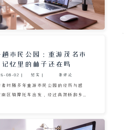
然不同的看法。通过个人经历与社会观察
章表达了对人际关系疏离、网络对立加剧
恶难辨的感慨，并暗示这种无序与误解可
本身的分化。
一趟市民公园：重游茂名市
，记忆里的林子还在吗
26-08-02
|
纪实
|
条评论
作者时隔多年重游市民公园的经历与感
茂南区骑摩托车出发，经过高架桥和乡
一小时才到达这座距离市中心十余公里的
位于未完全开发的高新城区，空气清新，
密，连鼻炎都得到缓解。文中描述了形似