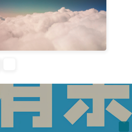
于选择哪款 Win10 系统配色，最终选中
娶回老婆”。接着打开 Minecraft
版，开启光线追踪，游戏画面光影细腻，金彩
晖浑然一体，令作者沉浸其中，感叹配色
以日常琐事和幻想交织，展现生活细节与