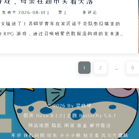
游戏，母亲在超市笑着失落
车，转而纠结
发表于
2026-08-01
|
梦
|
条评论
金彩色并戏称“
Win10 
文描述了 1 名辍学青年在家沉迷于类似泰拉瑞亚的
色与夕阳余
D RPG 游戏，通过召唤暗紫色数据流构成的龙来清理
绝配。全文
领地，以此逃避现实。母亲端西瓜、收衣服时都保持
内心趣味。
沉默，在超市偶遇同学父母时，因对方孩子将赴香港
考大学而流露出被比下去的失落。青年站在货架间，
1
2
…
9
想象香港的繁华街景与优等生的生活，而自己只能困
在油腻的储油区，感受着现实与虚拟世界的强烈反
差。文章通过风扇声、冰霜滴水、母亲拉长的影子等
细节，刻画了母子之间无声的隔阂与阶层比较带来的
© 2026 By 梁栋烨
压抑，折射出底层青年在游戏世界与失败现实之间的
框架
Hexo 8.1.2
|
主题
Butterfly 5.6.1
挣扎。
网站地图
隐私
闲逛
盲盒
邮件推送
年华
我心向阳
旺东
小小小韩
姓王者
瓦尔杰德赫