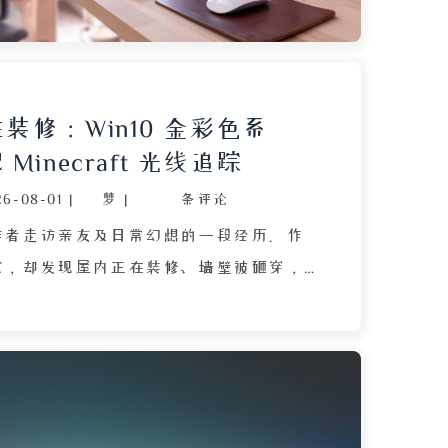
触，记录了普通人在消费诱惑与健康顾
见之间的心理拉扯，结尾点明家中没有空
际情况，既是对现实的接受，也流露出对
一种冷静反思。
装修：Win10 金彩色系
Minecraft 光线追踪
26-08-01
|
梦
|
条评论
作者走访亲友及日常幻想的一段经历。作
家，却发现屋内正在装修、墙壁被砸穿，
楼层，意识到老房拆迁临近，提醒表哥及
。随后作者到表弟家车库，见到一只羽毛
极疼的鹦鹉，表弟笑称养它如同保养机
力。日子平淡中，作者恍惚幻想自己变成
”主播，在直播间炫耀月薪过万、买房买