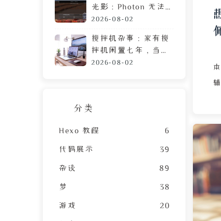
光影：Photon 无法
运行？可能需要这篇
2026-08-02
教程
搅拌机杂事：家有搅
拌机闲置七年，当心
霉菌毒素混进包子馅
2026-08-02
分类
Hexo 教程
6
代码展示
39
杂谈
89
梦
38
游戏
20