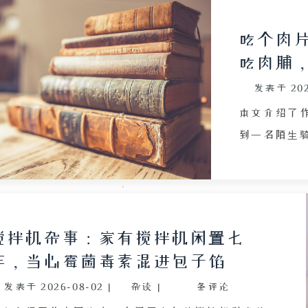
吃个肉
吃肉脯
发表于
20
本文介绍了
到一名陌生
思考。作者
未招惹他人
理动机。文
今社会人群
搅拌机杂事：家有搅拌机闲置七
的激烈争论
年，当心霉菌毒素混进包子馅
裂。作者认
发表于
2026-08-02
|
杂谈
|
条评论
信息内容，