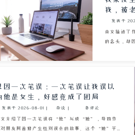
汤或简单的豆腐肉沫汤，既暖胃又实惠，十几块钱便
我，被
能做成。然而母亲固守旧观念，总听信他人“豆腐汤
发表于
20
没营养”的说法，不肯改变。文章通过日常饮食冲
突，折射出两代人消费观与生活智慧的差异，表达了
本文描述了
对健康、简单、务实烹饪方式的渴望，同时也暗含对
的念头，却
母亲固执心意的无奈与理解。
章从作者刷
己厨房中没
失落感。尽
作为南方人
只因一次笔误：一次笔误让我误以
季，作者理
为他是女生，好感竟成了困局
状况。作者
发表于
2026-08-01
|
杂谈
|
条评论
闲置电器为
火气更重，
本文介绍了因一次笔误将“他”写成“她”，导致作
“太热气了
者对朋友阿普修产生性别误会的故事。这个“她”字