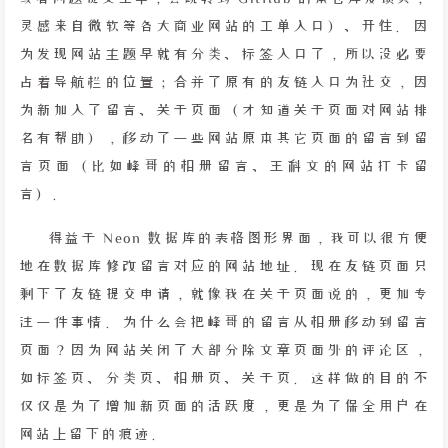
灵感来自微软等各大商业网站的工单入口）、开往。因
为发现网站主题早就有分类、标签入口了，所以没必要
占着导航栏的位置；合并了原有的友链入口为社交，因
为新加入了留言、关于页面（才知道关于页面对网站排
名有帮助），移动了一些网站原本其它页面的留言到留
言页面（比如峰哥的相册留言、王科文的网站打卡留
言）。
得益于 Neon 数据库的表格图形界面，我可以很方便
地在数据库修改留言对应的网站地址。现在友链页面只
剩下了友链提交申请，就像我在关于页面说的，更加专
注一件事情。为什么会把峰哥的留言从相册移动到留言
页面？因为网站关闭了大部分除文章页面外的评论区，
如标签页、分类页、相册页、关于页。这样做的目的不
仅仅是为了增加新页面的活跃度，更是为了保全用户在
网站上留下的痕迹。