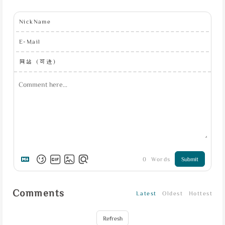
NickName
E-Mail
网站（可选）
0
Words
Submit
Comments
Latest
Oldest
Hottest
Refresh