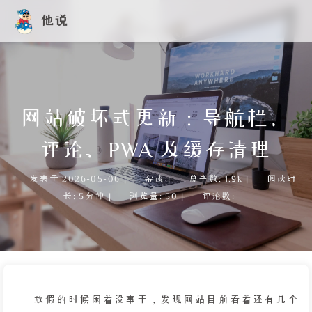
他说
网站破坏式更新：导航栏、
评论、PWA 及缓存清理
发表于
2026-05-06
|
杂谈
|
总字数:
1.9k
|
阅读时
长:
5分钟
|
浏览量:
50
|
评论数:
放假的时候闲着没事干，发现网站目前看着还有几个