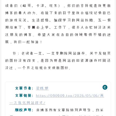
读者们（峰哥、卡泽、旺东），你们的支持就是我更新
博客的最大动力。在接下来的日子里我会继续记录自己
的游戏实况、生活感悟、编程学习和网站折腾。五一假
期结束了，要回去上学、工作了，很多人会忙到没法关
注朋友的博客。希望大家在各自的领域取得不错的进
展，我们一起加油！
补：老读者一定、一定要删除网站缓存。关于友链页
的图标没有改变，是因为那是网站的旧资源缓存时间还
没过，一个月之后就会变成新图标。
文章作者:
梁栋烨
文章链接:
https://090909.top/2026/05/06/再
一次优化网站样式/
版权声明:
本博客所有文章除特别声明外，均采