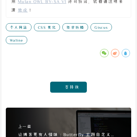
用
Mulan OWL BY-SA V1
许可协议。转载请注明来
源
他说
！
个人网站
CSS 美化
技术折腾
Giscus
Waline
支持我
上一篇
让博客更有人情味：Butterfly 主题自定义