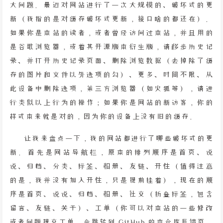
大问题。最近对网站进行了一次大规模的、破坏式的更
新（我指的是对缓存破坏式更新，接口啥的都还在）。
如果你是本站的读者，或者曾经访问过本站，并且用的
是谷歌浏览器，或着其开源版本衍生版，请移步历史记
录、并打开历史记录页面、删除浏览数据（去掉除了缓
存的图片和文件以外选项的勾）、更多、时间不限、从
此设备中删除选项，第三方浏览器（如火狐等），请进
行类似以上行为的操作；如果你是网站的新访客，你的
样式本来就是对的，因为你的设备上没有旧的缓存。
让我来盘点一下，我的网站都进行了哪些破坏式的更
新。首先是网站导航栏，原本的排列顺序是首页、说
说、归档、分类、标签、相册、友链、开往（值得注意
的是，我并没有加入开往，只是提前挂着），现在的顺
序是首页、说说、归档、相册、社交（折叠标签，包含
留言、友链、关于）、工单（你可以对本站的一些修改
或者问题提交工单，会跳转到 GitHub 的本仓库反馈页，