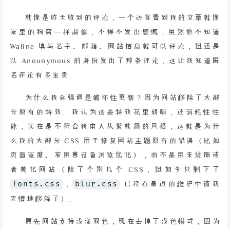
就像是昨天收到的评论，一个访客看到我的文章就像
家里的狗窝一样温馨，不得不发出感慨，虽然他不知道
Waline 填写名字、邮箱、网站信息就可以评论，但还是
以 Anounymous 的身份发出了那条评论，这让我知道匿
名评论有多宝贵。
为什么我会强调是破坏性更新？因为网站移除了大部
分原有的特效。我认为这些特效花里胡哨，还消耗性性
能，实在是不符合我本人从繁就简的风格，这就是为什
么我的大部分 CSS 用于修复网站主题原有的错误（比如
页面宽度、窄屏幕设备浏览优化），而不是用来装饰或
者美化网站（除了个别几个 CSS，但如今只剩下了
fonts.css
，
blur.css
已经在最近的维护中被我
无情地移除了）。
原先网站支持浅深双色，现在去掉了浅色模式，因为